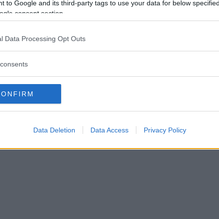
 to Google and its third-party tags to use your data for below specifi
ogle consent section.
dstoppare till ukrainska ar
l Data Processing Opt Outs
lverkas i Hultsfred: "Självkla
consents
 hjälpa till"
CONFIRM
TER
11 mars 2022 14.00
Data Deletion
Data Access
Privacy Policy