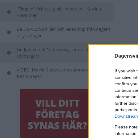
"Fimpen" fick inte jubla i debuten: "Kan inte
kräva mer"
BILDSPEL: Se bilder och videoklipp från dagens
rallytävlingar
Lindgren nöjd: "Nödvändigt om vi ska kriga om
seriesegern"
Dagensvi
VIDEO: Henrik Gustavsson sammanfattar
If you wish 
första dagen
sensitive in
Exa
confirm you
continue se
tek
information 
further disc
job
participants
Downstream 
NYHE
Please note
information 