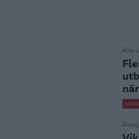
Fle
utb
när
NÄRIN
Vik