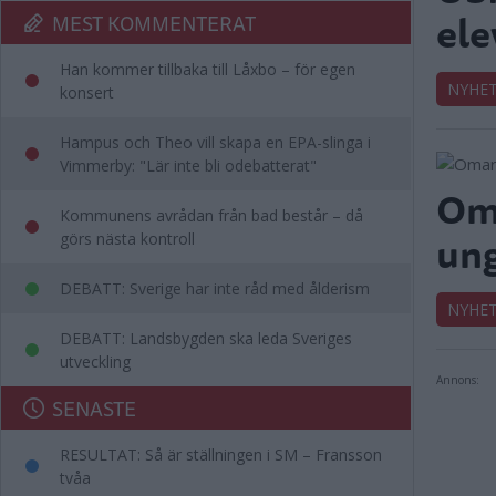
ele
MEST KOMMENTERAT
Han kommer tillbaka till Låxbo – för egen
NYHE
konsert
Hampus och Theo vill skapa en EPA-slinga i
Vimmerby: "Lär inte bli odebatterat"
Oma
Kommunens avrådan från bad består – då
un
görs nästa kontroll
DEBATT: Sverige har inte råd med ålderism
NYHE
DEBATT: Landsbygden ska leda Sveriges
utveckling
Annons:
SENASTE
RESULTAT: Så är ställningen i SM – Fransson
tvåa