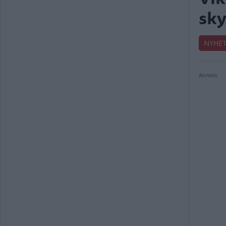
sky
NYHE
Annons: