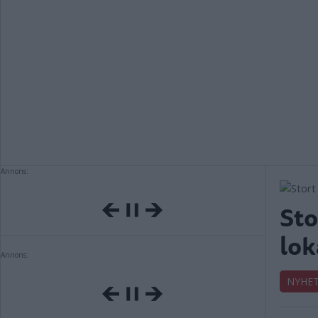
Annons:
Sto
lok
Annons:
NYHE