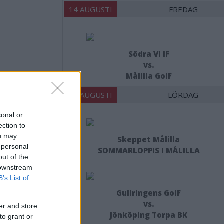
14 AUGUSTI
FREDAG
Södra Vi IF
vs.
Målilla GoIF
15 AUGUSTI
LÖRDAG
sonal or
ection to
D-
ou may
Skeppet Målilla
 personal
SOMMARLOPPIS I MÅLILLA
and för
out of the
 downstream
B’s List of
Gullringens GoIF
vs.
er and store
Jönköping Torpa BK
to grant or