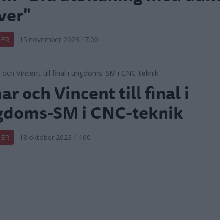
ver"
TER
15 november 2023 17.00
r och Vincent till final i
gdoms-SM i CNC-teknik
TER
18 oktober 2023 14.00