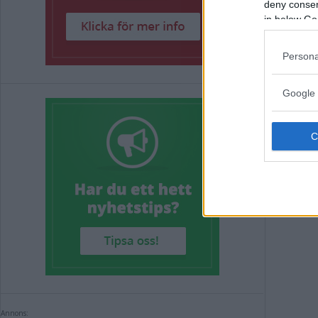
deny consent
in below Go
Blo
Persona
til
Google 
att
NYHE
Annons:
Annons: