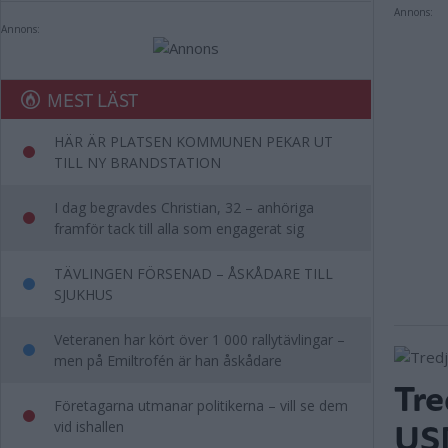
Annons:
Annons:
MEST LÄST
HÄR ÄR PLATSEN KOMMUNEN PEKAR UT
TILL NY BRANDSTATION
I dag begravdes Christian, 32 – anhöriga
framför tack till alla som engagerat sig
TÄVLINGEN FÖRSENAD – ÅSKÅDARE TILL
SJUKHUS
Veteranen har kört över 1 000 rallytävlingar –
men på Emiltrofén är han åskådare
Tre
Företagarna utmanar politikerna – vill se dem
USM
vid ishallen