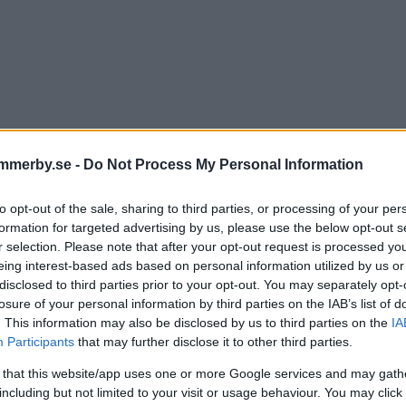
mmerby.se -
Do Not Process My Personal Information
to opt-out of the sale, sharing to third parties, or processing of your per
formation for targeted advertising by us, please use the below opt-out s
men för fem nyutbildade 3
r selection. Please note that after your opt-out request is processed y
eing interest-based ads based on personal information utilized by us or
niker – Ibo flyttar till Värml
disclosed to third parties prior to your opt-out. You may separately opt-
losure of your personal information by third parties on the IAB’s list of
b
. This information may also be disclosed by us to third parties on the
IA
Participants
that may further disclose it to other third parties.
TER
07 juni 2023 17.00
 that this website/app uses one or more Google services and may gath
including but not limited to your visit or usage behaviour. You may click 