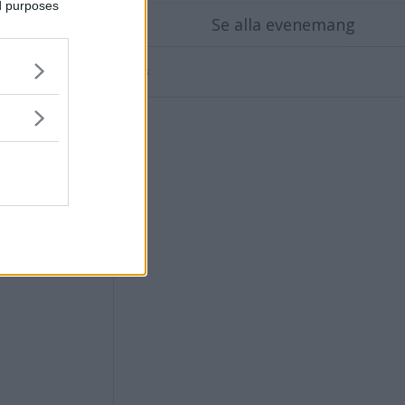
ed purposes
Se alla evenemang
mén
Annons:
rhet