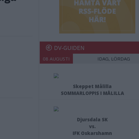
DV-GUIDEN
08 AUGUSTI
IDAG, LÖRDAG
Skeppet Målilla
SOMMARLOPPIS I MÅLILLA
Djursdala SK
vs.
IFK Oskarshamn