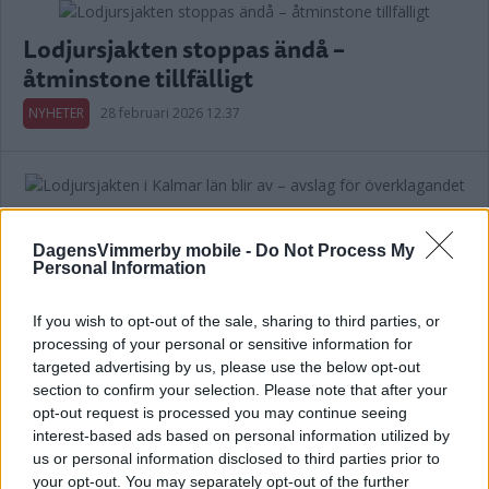
Lodjursjakten stoppas ändå –
åtminstone tillfälligt
NYHETER
28 februari 2026 12.37
Lodjursjakten i Kalmar län blir av –
avslag för överklagandet
DagensVimmerby mobile -
Do Not Process My
Personal Information
NYHETER
26 februari 2026 15.32
If you wish to opt-out of the sale, sharing to third parties, or
processing of your personal or sensitive information for
Annons:
targeted advertising by us, please use the below opt-out
section to confirm your selection. Please note that after your
opt-out request is processed you may continue seeing
interest-based ads based on personal information utilized by
us or personal information disclosed to third parties prior to
Efter överklagandet: "Storstadsretorik
your opt-out. You may separately opt-out of the further