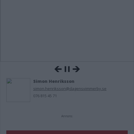
Simon Henriksson
simon.henriksson@dagensvimmerby.se
076 815 45 71
Annons: