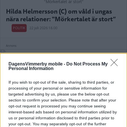
Hilda Helmersson (C) om våld i ungas
nära relationer: "Mörkertalet är stort”
POLITIK
22 juli 2026 18.00
Annons:
DagensVimmerby mobile -
Do Not Process My
Personal Information
If you wish to opt-out of the sale, sharing to third parties, or
Var tredje kvinna utsatt för våld –
processing of your personal or sensitive information for
toppolitiker vill se ökat stöd
targeted advertising by us, please use the below opt-out
section to confirm your selection. Please note that after your
POLITIK
21 juli 2026 04.00
opt-out request is processed you may continue seeing
interest-based ads based on personal information utilized by
us or personal information disclosed to third parties prior to
your opt-out. You may separately opt-out of the further