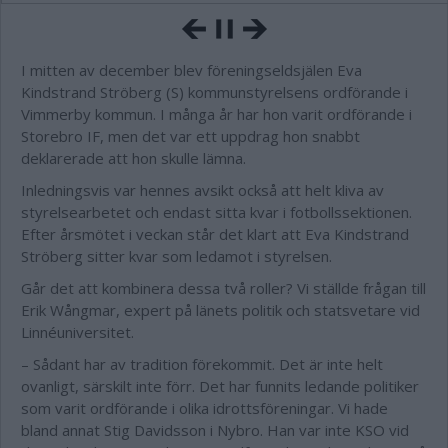
I mitten av december blev föreningseldsjälen Eva
Kindstrand Ströberg (S) kommunstyrelsens ordförande i
Vimmerby kommun. I många år har hon varit ordförande i
Storebro IF, men det var ett uppdrag hon snabbt
deklarerade att hon skulle lämna.
Inledningsvis var hennes avsikt också att helt kliva av
styrelsearbetet och endast sitta kvar i fotbollssektionen.
Efter årsmötet i veckan står det klart att Eva Kindstrand
Ströberg sitter kvar som ledamot i styrelsen.
Går det att kombinera dessa två roller? Vi ställde frågan till
Erik Wångmar, expert på länets politik och statsvetare vid
Linnéuniversitet.
– Sådant har av tradition förekommit. Det är inte helt
ovanligt, särskilt inte förr. Det har funnits ledande politiker
som varit ordförande i olika idrottsföreningar. Vi hade
bland annat Stig Davidsson i Nybro. Han var inte KSO vid