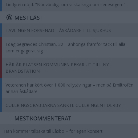
Lindgren nöjd: "Nödvändigt om vi ska kriga om seriesegern"
MEST LÄST
TÄVLINGEN FÖRSENAD – ÅSKÅDARE TILL SJUKHUS
I dag begravdes Christian, 32 – anhöriga framför tack till alla
som engagerat sig
HÄR ÄR PLATSEN KOMMUNEN PEKAR UT TILL NY
BRANDSTATION
Veteranen har kört över 1 000 rallytävlingar – men på Emiltrofén
är han åskådare
GULLRINGSGRABBARNA SÄNKTE GULLRINGEN I DERBYT
MEST KOMMENTERAT
Han kommer tillbaka till Låxbo – för egen konsert