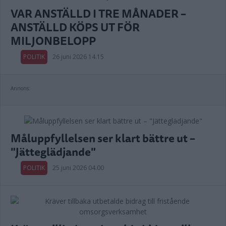
VAR ANSTÄLLD I TRE MÅNADER –
ANSTÄLLD KÖPS UT FÖR
MILJONBELOPP
POLITIK
26 juni 2026 14.15
Annons:
Måluppfyllelsen ser klart bättre ut –
"Jätteglädjande"
POLITIK
25 juni 2026 04.00