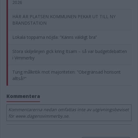
2026
HÄR ÄR PLATSEN KOMMUNEN PEKAR UT TILL NY
BRANDSTATION
Lokala topparna nöjda: “Känns väldigt bra”
Stora skiljelinjen gick kring Itsam – så var budgetdebatten
i Vimmerby
Tung målkritik mot majoriteten: "Obegränsad horisont
alltså?"
Kommentera
Kommentarerna nedan omfattas inte av utgivningsbeviset
för www.dagensvimmerby.se.