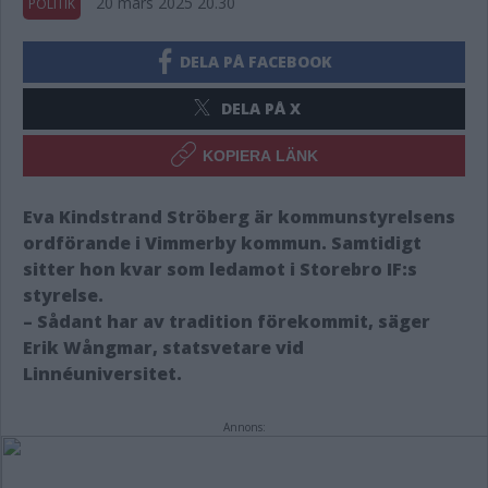
20 mars 2025 20.30
POLITIK
DELA PÅ FACEBOOK
DELA PÅ X
KOPIERA LÄNK
Eva Kindstrand Ströberg är kommunstyrelsens
ordförande i Vimmerby kommun. Samtidigt
sitter hon kvar som ledamot i Storebro IF:s
styrelse.
– Sådant har av tradition förekommit, säger
Erik Wångmar, statsvetare vid
Linnéuniversitet.
Annons: