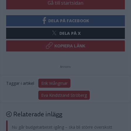
Gå till startsidan
DELA PÅ FACEBOOK
DELA PÅ X
KOPIERA LÄNK
Annons:
Taggar i artikel
Erik Wångmar
Eva Kindstrand Ströberg
Relaterade inlägg
Nu går budgetarbetet igång – ska bli större överskott