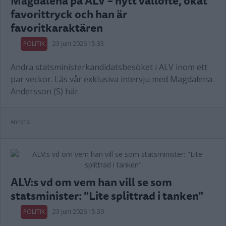
Magdalena på ALV – nytt vallöfte, ökat
favorittryck och han är
favoritkaraktären
POLITIK
23 juni 2026 15.33
Andra statsministerkandidatsbesöket i ALV inom ett
par veckor. Läs vår exklusiva intervju med Magdalena
Andersson (S) här.
Annons:
ALV:s vd om vem han vill se som
statsminister: "Lite splittrad i tanken"
POLITIK
23 juni 2026 15.30