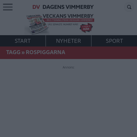
START
NYHETER
SPORT
TAGG
»
ROSPIGGARNA
Annons: