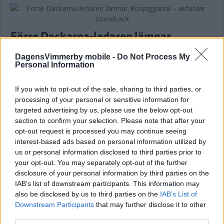
Förre Dackarna-ledaren lämnar
Rospiggarna – avfärdar comeback
DagensVimmerby mobile -
Do Not Process My
Personal Information
SPEEDWAY
15 september 2025 12.26
If you wish to opt-out of the sale, sharing to third parties, or
Annons:
processing of your personal or sensitive information for
targeted advertising by us, please use the below opt-out
section to confirm your selection. Please note that after your
opt-out request is processed you may continue seeing
interest-based ads based on personal information utilized by
Teurnberg kände sig utsparkad från
us or personal information disclosed to third parties prior to
your opt-out. You may separately opt-out of the further
Dackarna: "Ville ha bort mig"
disclosure of your personal information by third parties on the
IAB’s list of downstream participants. This information may
SPEEDWAY
23 juli 2025 21.00
also be disclosed by us to third parties on the
IAB’s List of
Downstream Participants
that may further disclose it to other
third parties.