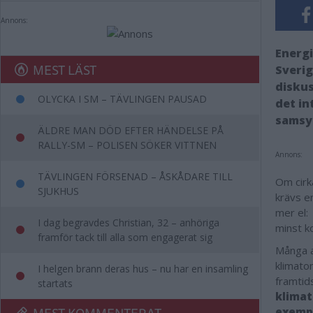
Annons:
Energi
MEST LÄST
Sverig
diskus
OLYCKA I SM – TÄVLINGEN PAUSAD
det in
samsy
ÄLDRE MAN DÖD EFTER HÄNDELSE PÅ
RALLY-SM – POLISEN SÖKER VITTNEN
Annons:
TÄVLINGEN FÖRSENAD – ÅSKÅDARE TILL
Om cirk
SJUKHUS
krävs e
mer el:
I dag begravdes Christian, 32 – anhöriga
minst k
framför tack till alla som engagerat sig
Många a
klimato
I helgen brann deras hus – nu har en insamling
framtid
startats
klimat
MEST KOMMENTERAT
exempe