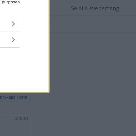
ed purposes
Se alla evenemang
Annons:
X
nsvimmerby.se.