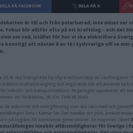
DELA PÅ FACEBOOK
DELA PÅ X
K
debatten är till och från polariserad, inte minst ser vi
e. Fokus blir alltför ofta på ett kraftslag – och det bli
sion om vad, istället för hur vi ska elektrifiera Sveri
te konstigt att nästan 8 av 10 i Sydsverige vill se mer 
n.
a 20 år ska Sverige inte ha några nettoutsläpp av växthusgaser. Fö
n kollektiv kraftansträngning och avgörande blir att använda bety
 för industri- och transportsektorn. Regeringen uppskattar att e
ommer att fördubblas, till 300 TWh till 2045.
v de industrier och energiföretag som ska vara med och genomf
mställningen finns i Kalmar län. Det handlar om jobb, konkurrenskr
stro på bygden för kommande generationer. En majoritet i länet
t
omställningen innebär affärsmöjligheter för Sverige i fo
l arbetstillfällen och exportmöjligheter. Det visar en