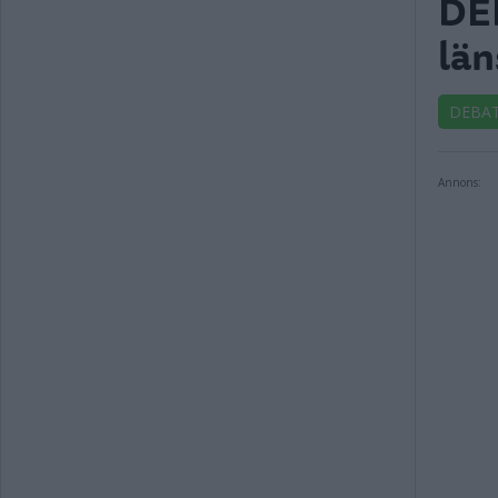
DEB
län
DEBA
Annons: