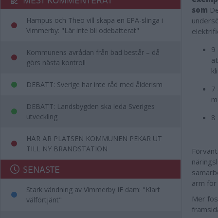
som
De
Hampus och Theo vill skapa en EPA-slinga i
undersök
Vimmerby: "Lär inte bli odebatterat"
elektrif
9 
Kommunens avrådan från bad består – då
at
görs nästa kontroll
k
DEBATT: Sverige har inte råd med ålderism
7 
m
DEBATT: Landsbygden ska leda Sveriges
utveckling
8 
HÄR ÄR PLATSEN KOMMUNEN PEKAR UT
TILL NY BRANDSTATION
Förvänt
närings
SENASTE
samarbe
arm för
Stark vändning av Vimmerby IF dam: "Klart
Mer fos
välförtjänt"
framsid