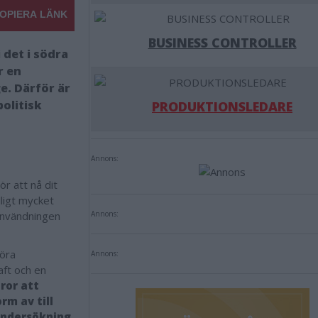
OPIERA LÄNK
BUSINESS CONTROLLER
 det i södra
r en
ge. Därför är
politisk
PRODUKTIONSLEDARE
Annons:
r att nå dit
dligt mycket
lanvändningen
Annons:
öra
Annons:
aft och en
ror att
rm av till
 undersökning