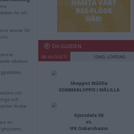
mma
itiken för att
törre ansvar för
 och
DV-GUIDEN
rsämrar
08 AUGUSTI
IDAG, LÖRDAG
xande elbehov.
ipolitiken.
Skeppet Målilla
SOMMARLOPPIS I MÅLILLA
sektorn och
erige och
artier krokar
Djursdala SK
vs.
are en
IFK Oskarshamn
ergisystem,