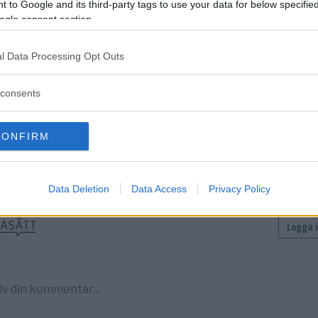
 to Google and its third-party tags to use your data for below specifi
ogle consent section.
l Data Processing Opt Outs
consents
DELA PÅ FACEBOOK
DELA PÅ 
entera
CONFIRM
tarerna nedan omfattas inte av utgivningsbeviset för www.dage
Data Deletion
Data Access
Privacy Policy