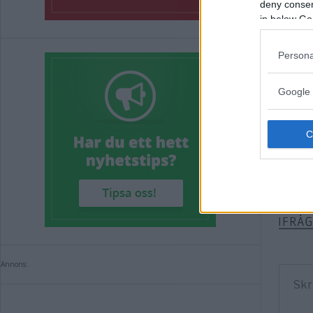
deny consent
Annons:
in below Go
Persona
Google 
Komm
Kommen
Annons: