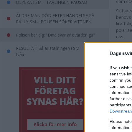
som stä
OLYCKA I SM – TÄVLINGEN PAUSAD
Slutsats
ÄLDRE MAN DÖD EFTER HÄNDELSE PÅ
behövs e
RALLY-SM – POLISEN SÖKER VITTNEN
kraftsl
polarise
Polisen ber dig: "Dina svar är ovärderliga"
oss.
RESULTAT: Så är ställningen i SM – Fransson
Dagensvi
tvåa
If you wish 
sensitive in
confirm you
continue se
information 
further disc
participants
Annons:
Downstream 
Please note
Annons:
information 