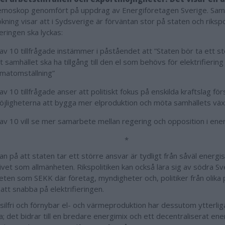
moskop genomfört på uppdrag av Energiföretagen Sverige. Sa
ning visar att i Sydsverige är förväntan stor på staten och rikspol
ieringen ska lyckas:
av 10 tillfrågade instämmer i påståendet att ”Staten bör ta ett s
t samhället ska ha tillgång till den el som behövs för elektrifiering
limatomställning”
av 10 tillfrågade anser att politiskt fokus på enskilda kraftslag fö
öjligheterna att bygga mer elproduktion och möta samhällets vä
av 10 vill se mer samarbete mellan regering och opposition i energ
*
an på att staten tar ett större ansvar är tydligt från såväl energi
livet som allmänheten. Rikspolitiken kan också lära sig av södra Sv
ten som SEKK där företag, myndigheter och, politiker från olika p
 att snabba på elektrifieringen.
silfri och förnybar el- och värmeproduktion har dessutom ytterlig
a; det bidrar till en bredare energimix och ett decentraliserat en