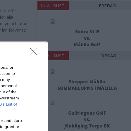
14 AUGUSTI
FREDAG
ch därför
ör alla
amsyn och utan
r län förväntar
Södra Vi IF
vs.
Målilla GoIF
ergiföretagen
mmerby Energi
15 AUGUSTI
LÖRDAG
lem Energi AB
VD Torsnet AB
sonal or
amn Energi AB
ection to
raftringen AB
ou may
Skeppet Målilla
oda Elnät AB
 personal
SOMMARLOPPIS I MÅLILLA
gionchef E.ON
out of the
 downstream
B’s List of
Gullringens GoIF
vs.
er and store
Jönköping Torpa BK
to grant or