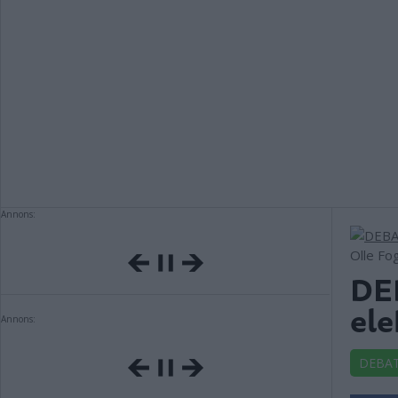
Annons:
Olle Fo
DEB
ele
Annons:
DEBA