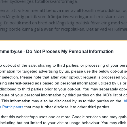
rker Sydsveriges totalförsvarsförmåga.
en är att vi kommer att behöva mer av all fossilfri elproduktion o
n långsiktig politik som främjar investeringar och minskar risken f
ag. En politik med en bred och långsiktig politisk förankring med s
ring borde kunna gälla även för rikspolitiken. Det är vad vi i Kalma
Anders Karmehed, regionchef Syd, En
Olle Fogelin, VD Vi
mmerby.se -
Do Not Process My Personal Information
Markus von Zweigbergk, VD Å
Tobias Ulvesjö, 
to opt-out of the sale, sharing to third parties, or processing of your per
Anna Axelsson, VD Oskarsh
formation for targeted advertising by us, please use the below opt-out s
Sezgin Kadir, VD och koncernchef K
r selection. Please note that after your opt-out request is processed y
Markus Wertwein Ros, VD Emmab
eing interest-based ads based on personal information utilized by us or
Peter Hjalmar, re
disclosed to third parties prior to your opt-out. You may separately opt-
losure of your personal information by third parties on the IAB’s list of
. This information may also be disclosed by us to third parties on the
IA
Participants
that may further disclose it to other third parties.
 that this website/app uses one or more Google services and may gath
including but not limited to your visit or usage behaviour. You may click 