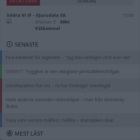
04 OKTOBER
SÖNDAG
Södra Vi IF - Djursdala SK
13:00
Division 5
60kr
Välkomna!
SENASTE
Fina initiativet för legenden – "Jag blev verkligen rörd över det"
DEBATT: Trygghet är den viktigaste jämställdhetsfrågan
Solcellsparken fick nej – nu har företaget överklagat
Hade anabola steroider i köksskåpet – man från Vimmerby
åtalas
Tuna vann extrem målfest i Målilla – dramatiken ökar
MEST LÄST