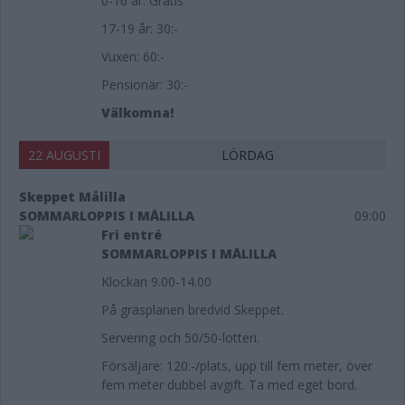
0-16 år: Gratis
17-19 år: 30:-
Vuxen: 60:-
Pensionär: 30:-
Välkomna!
22 AUGUSTI
LÖRDAG
Skeppet Målilla
SOMMARLOPPIS I MÅLILLA
09:00
Fri entré
SOMMARLOPPIS I MÅLILLA
Klockan 9.00-14.00
På gräsplanen bredvid Skeppet.
Servering och 50/50-lotteri.
Försäljare: 120:-/plats, upp till fem meter, över
fem meter dubbel avgift. Ta med eget bord.