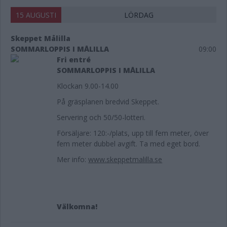
15 AUGUSTI
LÖRDAG
Skeppet Målilla
SOMMARLOPPIS I MÅLILLA
09:00
Fri entré
SOMMARLOPPIS I MÅLILLA
Klockan 9.00-14.00
På gräsplanen bredvid Skeppet.
Servering och 50/50-lotteri.
Försäljare: 120:-/plats, upp till fem meter, över
fem meter dubbel avgift. Ta med eget bord.
Mer info:
www.skeppetmalilla.se
Välkomna!