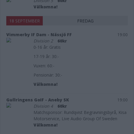
Division 5
60kr
Välkomna!
18 SEPTEMBER
FREDAG
Vimmerby IF Dam - Nässjö FF
19:00
Division 2
60kr
0-16 år: Gratis
17-19 år: 30:-
Vuxen: 60:-
Pensionär: 30:-
Välkomna!
Gullringens GoIF - Aneby SK
19:00
Division 4
60kr
Matchsponsor: Rundqvist Begravningsbyrå, Kisa
Motorservice, Live Audio Group Of Sweden
Välkomna!