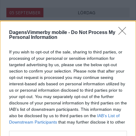
05 SEPTEMBER
LÖRDAG
Vimmerby IF Dam - Bankeryds SK
13:00
DagensVimmerby mobile -
Do Not Process My
Division 2
60kr
Personal Information
0-16 år: Gratis
17-19 år: 30:-
If you wish to opt-out of the sale, sharing to third parties, or
Vuxen: 60:-
processing of your personal or sensitive information for
targeted advertising by us, please use the below opt-out
Pensionär: 30:-
section to confirm your selection. Please note that after your
Välkomna!
opt-out request is processed you may continue seeing
interest-based ads based on personal information utilized by
us or personal information disclosed to third parties prior to
Vimmerby IF Herr - IK Vista
16:00
your opt-out. You may separately opt-out of the further
Division 4
60kr
disclosure of your personal information by third parties on the
0-16 år: Gratis
IAB’s list of downstream participants. This information may
17-19 år: 30:-
also be disclosed by us to third parties on the
IAB’s List of
Downstream Participants
that may further disclose it to other
Vuxen: 60:-
third parties.
Pensionär: 30:-