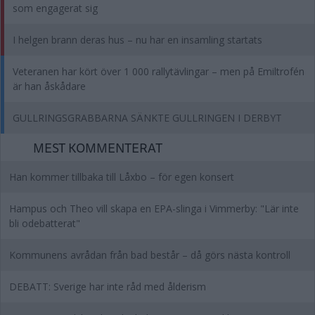
som engagerat sig
I helgen brann deras hus – nu har en insamling startats
Veteranen har kört över 1 000 rallytävlingar – men på Emiltrofén
är han åskådare
GULLRINGSGRABBARNA SÄNKTE GULLRINGEN I DERBYT
MEST KOMMENTERAT
Han kommer tillbaka till Låxbo – för egen konsert
Hampus och Theo vill skapa en EPA-slinga i Vimmerby: "Lär inte
bli odebatterat"
Kommunens avrådan från bad består – då görs nästa kontroll
DEBATT: Sverige har inte råd med ålderism