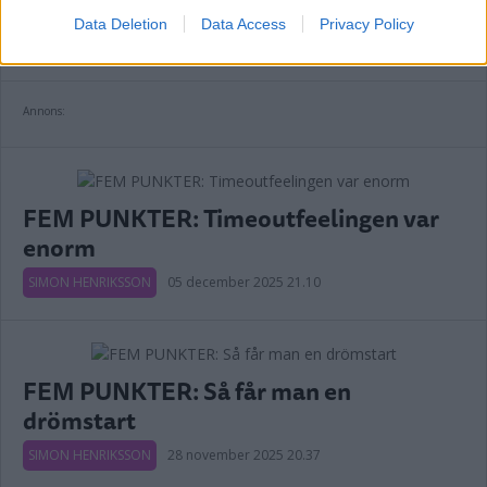
kvar
Data Deletion
Data Access
Privacy Policy
SIMON HENRIKSSON
07 december 2025 16.01
Annons:
FEM PUNKTER: Timeoutfeelingen var
enorm
SIMON HENRIKSSON
05 december 2025 21.10
FEM PUNKTER: Så får man en
drömstart
SIMON HENRIKSSON
28 november 2025 20.37