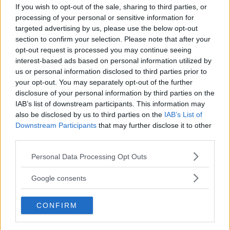
If you wish to opt-out of the sale, sharing to third parties, or
processing of your personal or sensitive information for
FEM PUNKTER: Den här trenden måste
targeted advertising by us, please use the below opt-out
bara brytas
section to confirm your selection. Please note that after your
opt-out request is processed you may continue seeing
SIMON HENRIKSSON
27 december 2025 16.42
interest-based ads based on personal information utilized by
us or personal information disclosed to third parties prior to
your opt-out. You may separately opt-out of the further
Annons:
disclosure of your personal information by third parties on the
IAB’s list of downstream participants. This information may
also be disclosed by us to third parties on the
IAB’s List of
Downstream Participants
that may further disclose it to other
FEM PUNKTER: Svårt att vara
third parties.
Vimmerby den här kvällen
Please note that this website/app uses one or more Google
Personal Data Processing Opt Outs
services and may gather and store information including but
SIMON HENRIKSSON
12 december 2025 21.08
not limited to your visit or usage behaviour. You may click to
Google consents
grant or deny consent to Google and its third-party tags to
use your data for below specified purposes in below Google
CONFIRM
consent section.
FEM PUNKTER: Spöket Liljas Arena är