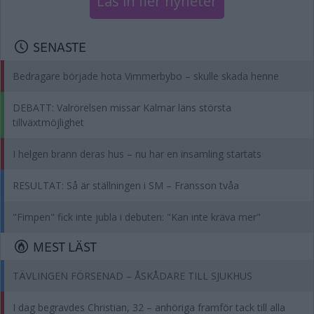
Läs in fler nyheter
SENASTE
Bedragare började hota Vimmerbybo – skulle skada henne
DEBATT: Valrörelsen missar Kalmar läns största
tillväxtmöjlighet
I helgen brann deras hus – nu har en insamling startats
RESULTAT: Så är ställningen i SM – Fransson tvåa
"Fimpen" fick inte jubla i debuten: "Kan inte kräva mer"
MEST LÄST
TÄVLINGEN FÖRSENAD – ÅSKÅDARE TILL SJUKHUS
I dag begravdes Christian, 32 – anhöriga framför tack till alla