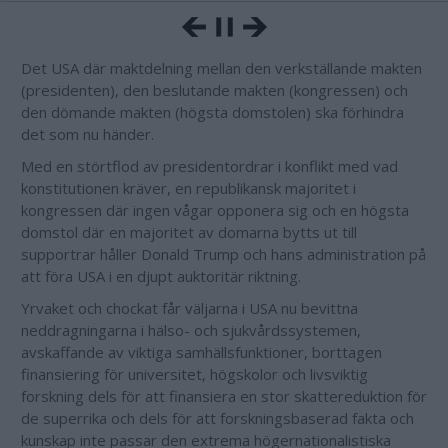
Det USA där maktdelning mellan den verkställande makten
(presidenten), den beslutande makten (kongressen) och
den dömande makten (högsta domstolen) ska förhindra
det som nu händer.
Med en störtflod av presidentordrar i konflikt med vad
konstitutionen kräver, en republikansk majoritet i
kongressen där ingen vågar opponera sig och en högsta
domstol där en majoritet av domarna bytts ut till
supportrar håller Donald Trump och hans administration på
att föra USA i en djupt auktoritär riktning.
Yrvaket och chockat får väljarna i USA nu bevittna
neddragningarna i hälso- och sjukvårdssystemen,
avskaffande av viktiga samhällsfunktioner, borttagen
finansiering för universitet, högskolor och livsviktig
forskning dels för att finansiera en stor skattereduktion för
de superrika och dels för att forskningsbaserad fakta och
kunskap inte passar den extrema högernationalistiska