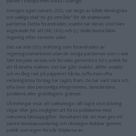
partier i Europa men också i Sverige.
Sveriges egen variant, (SD), var länge av både ideologiska
och sakliga skäl ”no go-område” för de etablerade
partierna. Detta förändrades snabbt när deras stöd blev
avgörande för att (M), (KD) och (L) skulle kunna bilda
regering efter senaste valet.
Det var inte SD:s inriktning som förändrades av
regeringssamarbetet utan de övriga partiernas som i rask
takt började utreda och försöka genomföra SD:s politik för
att få inneha makten. Det har gått snabbt, alltför snabbt
och en lång rad, på papperet hårda, tuffa men ofta
verkningslösa förslag har tagits fram. De har varit nära och
ofta över den personliga integritetens, demokratins,
juridikens eller grundlagens gränser.
Utredningar visar att sakkunniga i allt lägre utsträckning
vågar eller ges möjlighet att förse politikerna med
relevanta faktauppgifter. Resultatet blir att man ges ett
sämre kunskapsunderlag och riksdagen klubbar igenom
politik som ingen förstår följderna av.