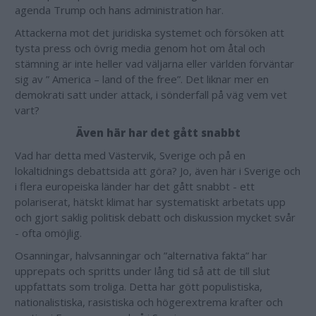
agenda Trump och hans administration har.
Attackerna mot det juridiska systemet och försöken att
tysta press och övrig media genom hot om åtal och
stämning är inte heller vad väljarna eller världen förväntar
sig av ” America – land of the free”. Det liknar mer en
demokrati satt under attack, i sönderfall på väg vem vet
vart?
Även här har det gått snabbt
Vad har detta med Västervik, Sverige och på en
lokaltidnings debattsida att göra? Jo, även här i Sverige och
i flera europeiska länder har det gått snabbt - ett
polariserat, hätskt klimat har systematiskt arbetats upp
och gjort saklig politisk debatt och diskussion mycket svår
- ofta omöjlig.
Osanningar, halvsanningar och ”alternativa fakta” har
upprepats och spritts under lång tid så att de till slut
uppfattats som troliga. Detta har gött populistiska,
nationalistiska, rasistiska och högerextrema krafter och