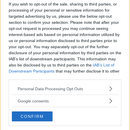
GRANNLÄNET: Kvinna död efter
If you wish to opt-out of the sale, sharing to third parties, or
processing of your personal or sensitive information for
lastbilsolycka
targeted advertising by us, please use the below opt-out
section to confirm your selection. Please note that after your
BLÅLJUS
04 augusti 2026 13.39
opt-out request is processed you may continue seeing
interest-based ads based on personal information utilized by
us or personal information disclosed to third parties prior to
Annons:
your opt-out. You may separately opt-out of the further
disclosure of your personal information by third parties on the
IAB’s list of downstream participants. This information may
also be disclosed by us to third parties on the
IAB’s List of
Downstream Participants
that may further disclose it to other
Äldre man blåste positivt – misstänks
third parties.
för brott
Please note that this website/app uses one or more Google
Personal Data Processing Opt Outs
BLÅLJUS
04 augusti 2026 11.00
services and may gather and store information including but
not limited to your visit or usage behaviour. You may click to
Google consents
grant or deny consent to Google and its third-party tags to
use your data for below specified purposes in below Google
CONFIRM
consent section.
Otäck olycka på E22 – så är läget med