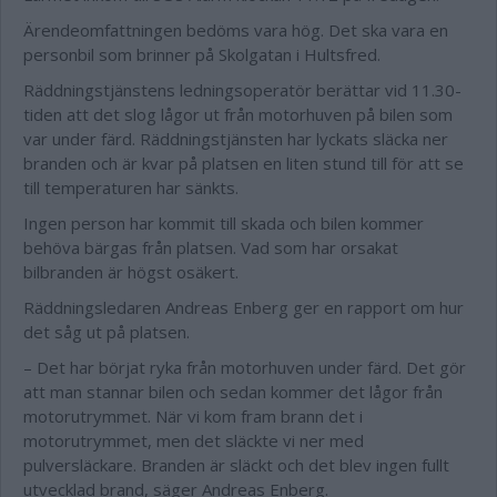
Ärendeomfattningen bedöms vara hög. Det ska vara en
personbil som brinner på Skolgatan i Hultsfred.
Räddningstjänstens ledningsoperatör berättar vid 11.30-
tiden att det slog
lågor ut från motorhuven på bilen som
var under färd. Räddningstjänsten har lyckats släcka ner
branden och är kvar på platsen en liten stund till för att se
till temperaturen har sänkts.
Ingen person har kommit till skada och bilen kommer
behöva bärgas från platsen. Vad som har orsakat
bilbranden är högst osäkert.
Räddningsledaren Andreas Enberg ger en rapport om hur
det såg ut på platsen.
– Det har börjat ryka från motorhuven under färd. Det gör
att man stannar bilen och sedan kommer det lågor från
motorutrymmet. När vi kom fram brann det i
motorutrymmet, men det släckte vi ner med
pulversläckare. Branden är släckt och det blev ingen fullt
utvecklad brand, säger Andreas Enberg.