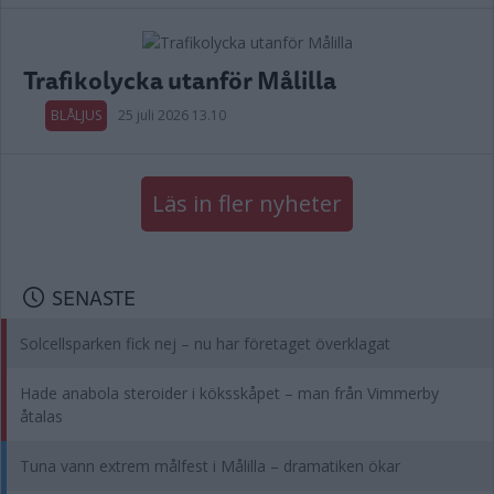
Trafikolycka utanför Målilla
BLÅLJUS
25 juli 2026 13.10
Läs in fler nyheter
SENASTE
Solcellsparken fick nej – nu har företaget överklagat
Hade anabola steroider i köksskåpet – man från Vimmerby
åtalas
Tuna vann extrem målfest i Målilla – dramatiken ökar