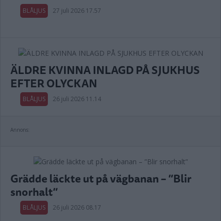
BLÅLJUS
27 juli 2026 17.57
ÄLDRE KVINNA INLAGD PÅ SJUKHUS
EFTER OLYCKAN
BLÅLJUS
26 juli 2026 11.14
Annons:
Grädde läckte ut på vägbanan – ”Blir
snorhalt”
BLÅLJUS
26 juli 2026 08.17