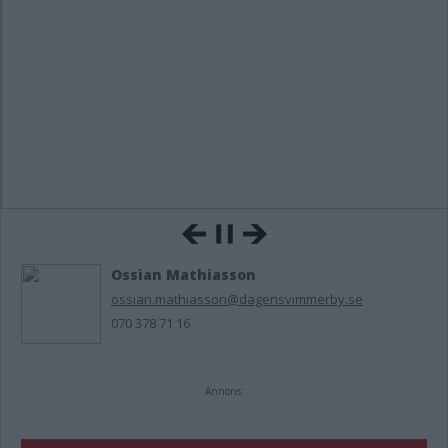
Ossian Mathiasson
ossian.mathiasson@dagensvimmerby.se
070 378 71 16
Annons: