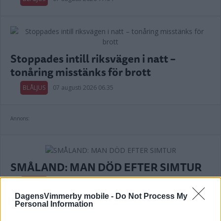
Stoppades intill riksvägen i natt –
tonåring misstänks för brott
BLÅLJUS
07 augusti 2026 06.35
Annons:
SMÅLAND: MAN DÖD EFTER SIMTUR
BLÅLJUS
04 augusti 2026 15.21
DagensVimmerby mobile -
Do Not Process My
Personal Information