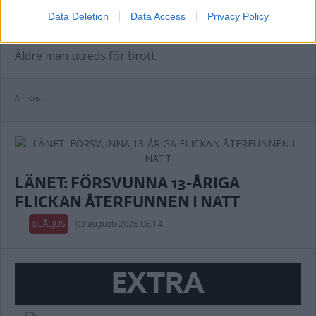
skadade mannen
Data Deletion
Data Access
Privacy Policy
BLÅLJUS
03 augusti 2026 11.35
Äldre man utreds för brott.
Annons:
LÄNET: FÖRSVUNNA 13-ÅRIGA
FLICKAN ÅTERFUNNEN I NATT
BLÅLJUS
03 augusti 2026 06.14
EXTRA