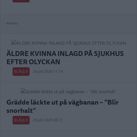
Annons:
ÄLDRE KVINNA INLAGD PÅ SJUKHUS
EFTER OLYCKAN
BLÅLJUS
26 juli 2026 11.14
Grädde läckte ut på vägbanan – ”Blir
snorhalt”
BLÅLJUS
26 juli 2026 08.17