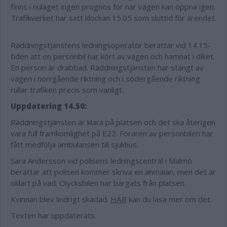
finns i nuläget ingen prognos för när vägen kan öppna igen.
Trafikverket har satt klockan 15.05 som sluttid för ärendet.
Räddningstjänstens ledningsoperatör berättar vid 14.15-
tiden att en personbil har kört av vägen och hamnat i diket.
En person är drabbad. Räddningstjänsten har stängt av
vägen i norrgående riktning och i södergående riktning
rullar trafiken precis som vanligt.
Uppdatering 14.50:
Räddningstjänsten är klara på platsen och det ska återigen
vara full framkomlighet på E22. Föraren av personbilen har
fått medfölja ambulansen till sjukhus.
Sara Andersson vid polisens ledningscentral i Malmö
berättar att polisen kommer skriva en anmälan, men det är
oklart på vad. Olycksbilen har bärgats från platsen.
Kvinnan blev lindrigt skadad.
HÄR
kan du läsa mer om det.
Texten har uppdaterats.