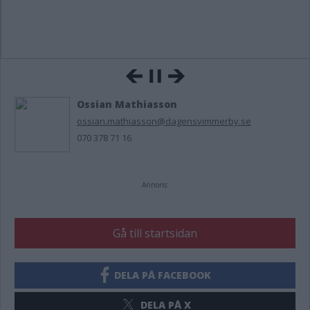
Ossian Mathiasson
ossian.mathiasson@dagensvimmerby.se
070 378 71 16
Annons:
Gå till startsidan
DELA PÅ FACEBOOK
DELA PÅ X