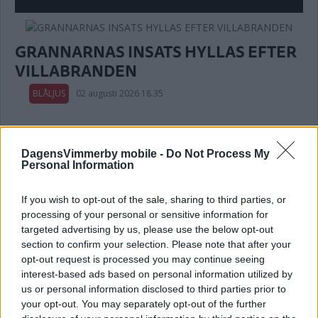
GRANNARNAS INSATS HYLLAS EFTER
VILLABRANDEN
BLÅLJUS
02 augusti 2026 18.35
DagensVimmerby mobile -
Do Not Process My
Personal Information
POLISBUSS OCH ELSPARK I OLYCKA –
SÅ ÄR SKADELÄGET
If you wish to opt-out of the sale, sharing to third parties, or
processing of your personal or sensitive information for
BLÅLJUS
02 augusti 2026 18.19
targeted advertising by us, please use the below opt-out
section to confirm your selection. Please note that after your
Olyckan har inträffat i Nybro.
opt-out request is processed you may continue seeing
interest-based ads based on personal information utilized by
us or personal information disclosed to third parties prior to
Annons:
your opt-out. You may separately opt-out of the further