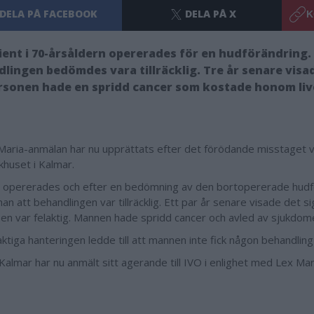
DELA PÅ FACEBOOK
DELA PÅ X
K
ient i 70-årsåldern opererades för en hudförändring.
lingen bedömdes vara tillräcklig. Tre år senare visad
rsonen hade en spridd cancer som kostade honom liv
Maria-anmälan har nu upprättats efter det förödande misstaget v
khuset i Kalmar.
opererades och efter en bedömning av den bortopererade hudf
n att behandlingen var tillräcklig. Ett par år senare visade det si
sen var felaktig. Mannen hade spridd cancer och avled av sjukdom
aktiga hanteringen ledde till att mannen inte fick någon behandlin
Kalmar har nu anmält sitt agerande till IVO i enlighet med Lex Mar