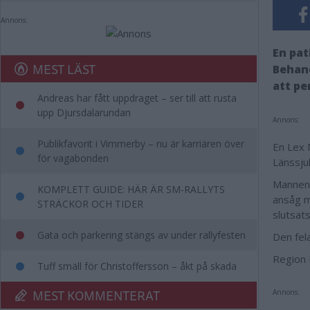
Annons:
En pat
MEST LÄST
Behand
att pe
Andreas har fått uppdraget – ser till att rusta
upp Djursdalarundan
Annons:
Publikfavorit i Vimmerby – nu är karriären över
En Lex 
för vagabonden
Länssju
Mannen 
KOMPLETT GUIDE: HÄR ÄR SM-RALLYTS
ansåg ma
STRÄCKOR OCH TIDER
slutsat
Gata och parkering stängs av under rallyfesten
Den fel
Region 
Tuff smäll för Christoffersson – åkt på skada
MEST KOMMENTERAT
Annons: