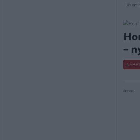
Hon
– n
NYHE
Annons: