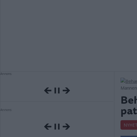
Annons:
Mannen 
Beh
pat
Annons:
NYHE