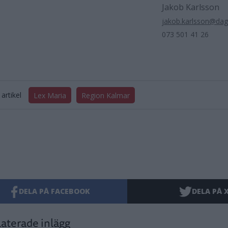
Jakob Karlsson
jakob.karlsson@da
073 501 41 26
artikel
Lex Maria
Region Kalmar
DELA PÅ FACEBOOK
DELA PÅ 
aterade inlägg