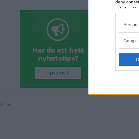
deny consent
in below Go
Persona
Google 
Annons: