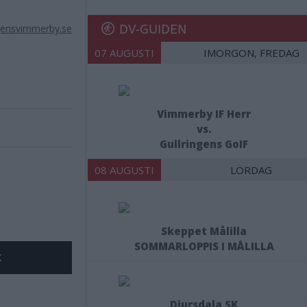
DV-GUIDEN
gensvimmerby.se
07 AUGUSTI
IMORGON, FREDAG
Vimmerby IF Herr
vs.
Gullringens GoIF
08 AUGUSTI
LÖRDAG
Skeppet Målilla
SOMMARLOPPIS I MÅLILLA
X
Djursdala SK