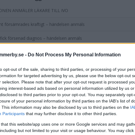
ONEN ANMÄLER LÄKARE TILL IVO
nt försämrades kraftigt – händelsen anmäls
fick försenad diagnos – händelsen anmäls
nt utsattes för allvarlig risk på grund av teknisk brist
mmerby.se -
Do Not Process My Personal Information
e att vården var palliativ – det var den inte
to opt-out of the sale, sharing to third parties, or processing of your per
formation for targeted advertising by us, please use the below opt-out s
entera
r selection. Please note that after your opt-out request is processed y
eing interest-based ads based on personal information utilized by us or
tarerna nedan omfattas inte av utgivningsbeviset för www.dage
disclosed to third parties prior to your opt-out. You may separately opt-
losure of your personal information by third parties on the IAB’s list of
. This information may also be disclosed by us to third parties on the
IA
Participants
that may further disclose it to other third parties.
 that this website/app uses one or more Google services and may gath
including but not limited to your visit or usage behaviour. You may click 