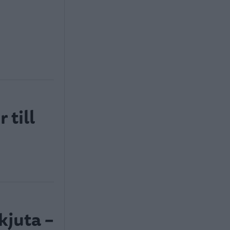
 till
kjuta –