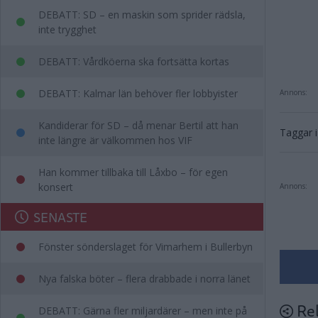
DEBATT: SD – en maskin som sprider rädsla,
inte trygghet
DEBATT: Vårdköerna ska fortsätta kortas
DEBATT: Kalmar län behöver fler lobbyister
Annons:
Kandiderar för SD – då menar Bertil att han
Taggar i 
inte längre är välkommen hos VIF
Han kommer tillbaka till Låxbo – för egen
konsert
Annons:
SENASTE
Fönster sönderslaget för Vimarhem i Bullerbyn
Nya falska böter – flera drabbade i norra länet
Rel
DEBATT: Gärna fler miljardärer – men inte på