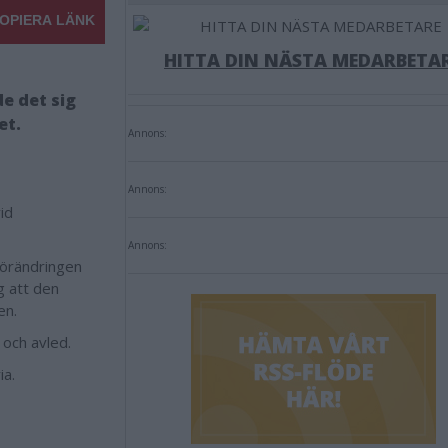
OPIERA LÄNK
HITTA DIN NÄSTA MEDARBETA
e det sig
et.
Annons:
Annons:
id
Annons:
örändringen
g att den
en.
g och avled.
ia.