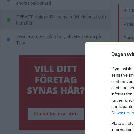
andras bekostnad
REGI
DEBATT: Kalmar läns unga måste kunna flytta
hemifrån
Patie
Höstsäsongen igång för golfveteranerna på
Barn 
Tobo
Patie
Dagensvi
Trodd
If you wish 
sensitive in
Komm
confirm you
continue se
Kommen
information 
further disc
participants
Downstream 
Please note
information 