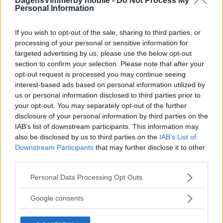
DagensVimmerby mobile -
Do Not Process My
Personal Information
If you wish to opt-out of the sale, sharing to third parties, or
processing of your personal or sensitive information for
targeted advertising by us, please use the below opt-out
section to confirm your selection. Please note that after your
opt-out request is processed you may continue seeing
interest-based ads based on personal information utilized by
us or personal information disclosed to third parties prior to
your opt-out. You may separately opt-out of the further
disclosure of your personal information by third parties on the
IAB’s list of downstream participants. This information may
also be disclosed by us to third parties on the
IAB’s List of
Downstream Participants
that may further disclose it to other
third parties.
Please note that this website/app uses one or more Google
Personal Data Processing Opt Outs
services and may gather and store information including but
not limited to your visit or usage behaviour. You may click to
Google consents
grant or deny consent to Google and its third-party tags to
use your data for below specified purposes in below Google