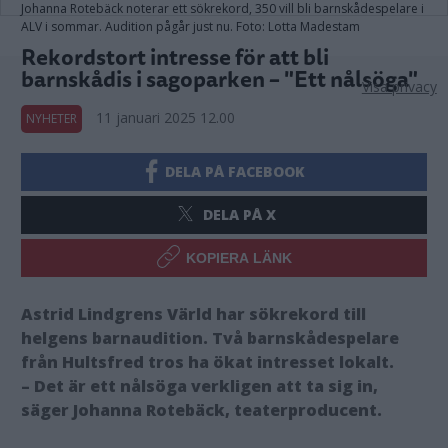
Johanna Rotebäck noterar ett sökrekord, 350 vill bli barnskådespelare i
ALV i sommar. Audition pågår just nu. Foto: Lotta Madestam
Rekordstort intresse för att bli
barnskådis i sagoparken – "Ett nålsöga"
Visa privacy
11 januari 2025 12.00
NYHETER
DELA PÅ FACEBOOK
DELA PÅ X
KOPIERA LÄNK
Astrid Lindgrens Värld har sökrekord till
helgens barnaudition. Två barnskådespelare
från Hultsfred tros ha ökat intresset lokalt.
– Det är ett nålsöga verkligen att ta sig in,
säger Johanna Rotebäck, teaterproducent.