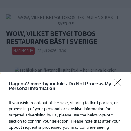
WOW, VILKET BETYG! TOBOS
RESTAURANG BÄST I SVERIGE
NÄRINGSLIV
23 juli 2026 13.30
Trafikskolan flyttar till Hultsfred – här
DagensVimmerby mobile -
Do Not Process My
är nya lokalen
Personal Information
NÄRINGSLIV
20 juli 2026 18.00
If you wish to opt-out of the sale, sharing to third parties, or
processing of your personal or sensitive information for
targeted advertising by us, please use the below opt-out
Annons:
section to confirm your selection. Please note that after your
opt-out request is processed you may continue seeing