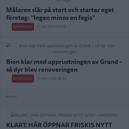
Målaren slår på stort och startar eget
företag: ”Ingen minns en fegis”
NÄRINGSLIV
01 juli 2026 04.00
Bion klar med upprustningen av Grand –
så dyr blev renoveringen
NÄRINGSLIV
30 juni 2026 08.42
Annons:
KLART: HÄR ÖPPNAR FRISKIS NYTT