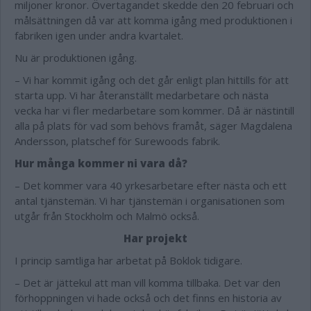
miljoner kronor. Övertagandet skedde den 20 februari och
målsättningen då var att komma igång med produktionen i
fabriken igen under andra kvartalet.
Nu är produktionen igång.
– Vi har kommit igång och det går enligt plan hittills för att
starta upp. Vi har återanställt medarbetare och nästa
vecka har vi fler medarbetare som kommer. Då är nästintill
alla på plats för vad som behövs framåt, säger Magdalena
Andersson, platschef för Surewoods fabrik.
Hur många kommer ni vara då?
– Det kommer vara 40 yrkesarbetare efter nästa och ett
antal tjänstemän. Vi har tjänstemän i organisationen som
utgår från Stockholm och Malmö också.
Har projekt
I princip samtliga har arbetat på Boklok tidigare.
– Det är jättekul att man vill komma tillbaka. Det var den
förhoppningen vi hade också och det finns en historia av