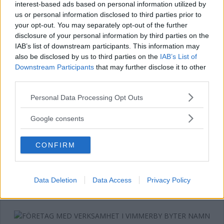
interest-based ads based on personal information utilized by
us or personal information disclosed to third parties prior to
your opt-out. You may separately opt-out of the further
34-åring startar nytt företag i
disclosure of your personal information by third parties on the
Vimmerby
IAB’s list of downstream participants. This information may
also be disclosed by us to third parties on the
IAB’s List of
NÄRINGSLIV
10 juli 2026 06.55
Downstream Participants
that may further disclose it to other
third parties.
Please note that this website/app uses one or more Google
Personal Data Processing Opt Outs
services and may gather and store information including but
not limited to your visit or usage behaviour. You may click to
Återbruksbutiken i centrala Vimmerby
Google consents
grant or deny consent to Google and its third-party tags to
stänger: ”Varit tuffa månader”
use your data for below specified purposes in below Google
CONFIRM
consent section.
NÄRINGSLIV
08 juli 2026 18.00
Data Deletion
Data Access
Privacy Policy
Annons: