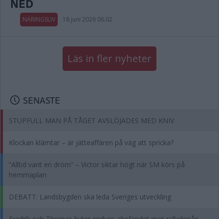
NED
NÄRINGSLIV
18 juni 2026 06.02
Läs in fler nyheter
SENASTE
STUPFULL MAN PÅ TÅGET AVSLÖJADES MED KNIV
Klockan klämtar – är jätteaffären på väg att spricka?
”Alltid varit en dröm” – Victor siktar högt när SM körs på
hemmaplan
DEBATT: Landsbygden ska leda Sveriges utveckling
Fredrik och Thomas byter enduro-chefandet mot rallydepån