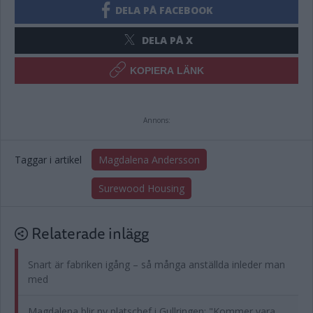
DELA PÅ FACEBOOK
DELA PÅ X
KOPIERA LÄNK
Annons:
Taggar i artikel
Magdalena Andersson
Surewood Housing
Relaterade inlägg
Snart är fabriken igång – så många anställda inleder man
med
Magdalena blir ny platschef i Gullringen: "Kommer vara