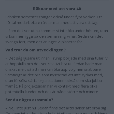
Räknar med att vara 40
Fabriken semesterstänger också under fyra veckor. Ett
40-tal medarbetare räknar man med att vara ett tag.
– Som det ser ut nu kommer vi inte öka under hösten, utan
vi kommer ligga på den bemanning vi har. Sedan kan det
svänga fort, men det är inget vi planerar för.
Vad tror du om utvecklingen?
– Det såg ljusare ut innan Trump började med sina tullar. Vi
är hoppfulla och det ser relativt bra ut. Sedan hade man
önskat mer, så att man kan öka upp volymen snabbare.
Samtidigt är det bra som nystartad att inte ryckas med,
utan försöka sätta organisationen också som ska jobba
framåt. På projektsidan har vi kontakt med flera olika
potentiella kunder och det är både större och mindre.
Ser du några orosmoln?
– Nej, inte just nu. Sedan finns det alltid saker att oroa sig
för, men inte i det stora hela. Vi vill prestera mer och hinna