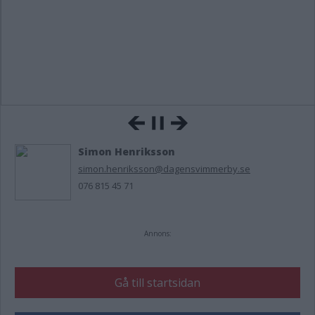
Simon Henriksson
simon.henriksson@dagensvimmerby.se
076 815 45 71
Annons:
Gå till startsidan