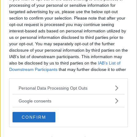
processing of your personal or sensitive information for
targeted advertising by us, please use the below opt-out
FÖRETAG MED VERKSAMHET I
section to confirm your selection. Please note that after your
VIMMERBY BYTER NAMN
opt-out request is processed you may continue seeing
interest-based ads based on personal information utilized by
NÄRINGSLIV
07 juli 2026 07.29
us or personal information disclosed to third parties prior to
your opt-out. You may separately opt-out of the further
disclosure of your personal information by third parties on the
IAB’s list of downstream participants. This information may
also be disclosed by us to third parties on the
IAB’s List of
Alsér om beslutet att överlämna
Downstream Participants
that may further disclose it to other
livsverket: "Företaget blir helt enkelt
third parties.
starkare"
Please note that this website/app uses one or more Google
Personal Data Processing Opt Outs
services and may gather and store information including but
NÄRINGSLIV
07 juli 2026 04.00
not limited to your visit or usage behaviour. You may click to
Google consents
grant or deny consent to Google and its third-party tags to
use your data for below specified purposes in below Google
Annons:
CONFIRM
consent section.