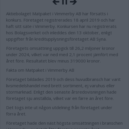
Aktiebolaget Matpaket i Vimmerby AB har försatts i
konkurs. Företaget registrerades 18 april 2019 och har
haft sitt säte i Vimmerby. Konkursen har nu registrerats
hos Bolagsverket och inleddes den 13 oktober, enligt
uppgifter från kreditupplysningsföretaget AB Syna.
Företagets omsättning uppgick till 26,2 miljoner kronor
under 2024, vilket var ned med 2,1 procent jämfört med
året före. Resultatet blev minus 319000 kronor.
Fakta om Matpaket i Vimmerby AB
Företaget bildades 2019 och dess huvudbransch har varit
livsmedelshandel med brett sortiment, ej varuhus eller
stormarknad. Enligt den senaste årsredovisningen hade
företaget sju anställda, vilket var en färre än året före.
Det togs inte ut någon utdelning från företaget under
förra året.
Företaget hade den näst högsta omsättningen i branschen