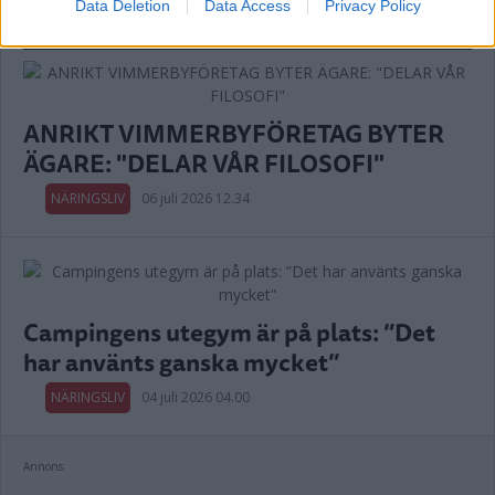
EXTRA
Data Deletion
Data Access
Privacy Policy
ANRIKT VIMMERBYFÖRETAG BYTER
ÄGARE: "DELAR VÅR FILOSOFI"
NÄRINGSLIV
06 juli 2026 12.34
Campingens utegym är på plats: ”Det
har använts ganska mycket”
NÄRINGSLIV
04 juli 2026 04.00
Annons: