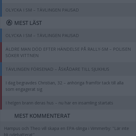
OLYCKA I SM – TÄVLINGEN PAUSAD
MEST LÄST
OLYCKA I SM – TÄVLINGEN PAUSAD
ÄLDRE MAN DÖD EFTER HÄNDELSE PÅ RALLY-SM – POLISEN
SÖKER VITTNEN
TÄVLINGEN FÖRSENAD – ÅSKÅDARE TILL SJUKHUS
I dag begravdes Christian, 32 – anhöriga framför tack till alla
som engagerat sig
I helgen brann deras hus – nu har en insamling startats
MEST KOMMENTERAT
Hampus och Theo vill skapa en EPA-slinga i Vimmerby: "Lär inte
bli odebatterat"