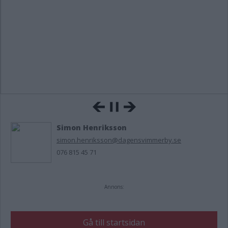
Simon Henriksson
simon.henriksson@dagensvimmerby.se
076 815 45 71
Annons:
Gå till startsidan