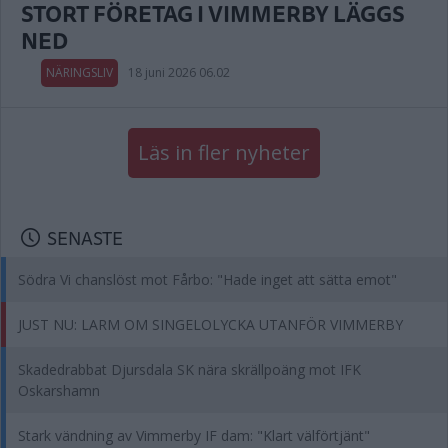
STORT FÖRETAG I VIMMERBY LÄGGS
NED
NÄRINGSLIV
18 juni 2026 06.02
Läs in fler nyheter
SENASTE
Södra Vi chanslöst mot Fårbo: "Hade inget att sätta emot"
JUST NU: LARM OM SINGELOLYCKA UTANFÖR VIMMERBY
Skadedrabbat Djursdala SK nära skrällpoäng mot IFK
Oskarshamn
Stark vändning av Vimmerby IF dam: "Klart välförtjänt"