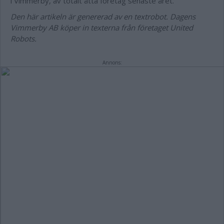
i Vimmerby, av totalt åtta företag senaste året.
Den här artikeln är genererad av en textrobot. Dagens
Vimmerby AB köper in texterna från företaget United
Robots.
Annons: