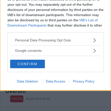
your opt-out. You may separately opt-out of the further
POLITIK
19 juli 2026 12.00
disclosure of your personal information by third parties on the
IAB’s list of downstream participants. This information may
also be disclosed by us to third parties on the
IAB’s List of
Annons:
Downstream Participants
that may further disclose it to other
third parties.
Please note that this website/app uses one or more Google
Personal Data Processing Opt Outs
Malin Sjölander vill ha en tillgänglig
services and may gather and store information including but
vård i alla steg
not limited to your visit or usage behaviour. You may click to
Google consents
grant or deny consent to Google and its third-party tags to
POLITIK
15 juli 2026 13.15
use your data for below specified purposes in below Google
CONFIRM
consent section.
Data Deletion
Data Access
Privacy Policy
Länets moderater höll val-kickoff i
Överum
POLITIK
05 juli 2026 06.00