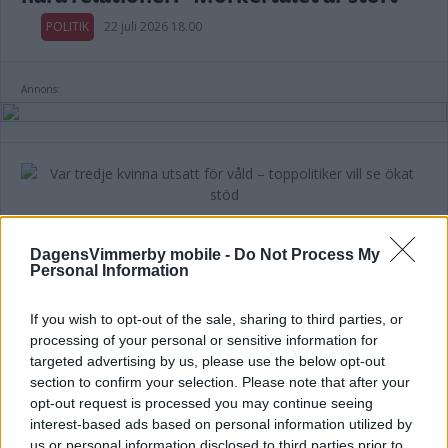
POLITIK
22 juli 2026 18.00
Annons:
Var tredje kvinna utsatt för våld –
toppolitiker vill se ökat stöd
DagensVimmerby mobile -
Do Not Process My
Personal Information
POLITIK
21 juli 2026 04.00
If you wish to opt-out of the sale, sharing to third parties, or
processing of your personal or sensitive information for
targeted advertising by us, please use the below opt-out
section to confirm your selection. Please note that after your
Kalmar län förlorar mandat i riksdagen
opt-out request is processed you may continue seeing
interest-based ads based on personal information utilized by
– lokala politikerna får extra tufft
us or personal information disclosed to third parties prior to