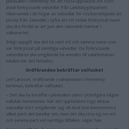
plenisalen i Vimmerby för att rösta upptäckte ett stort
antal förkryssade valsedlar från Landsbygdspartiet
Oberoende i de högar av valsedlar för röstberättigade att
plocka från. Sannolikt i syfte att ett redan förkryssat namn
ska dra fördel av att just den valsedeln hamnar i
valkuvertet.
Enligt uppgift ska det ha varit ett och samma namn som
var förkryssat på samtliga valsedlar. De förkryssade
valsedlarna ska omgående ha anmälts till valarbetarna i
lokalen när det hittades.
Ordföranden bekräftar valfusket
Leif Larsson, ordförande i valnämnden i Vimmerby
kommun, bekräftar valfusket.
– Det ska ha inträffat i plenisalen samt i ytterligare någon
vallokal i kommunen. När det upptäcktes togs dessa
valsedlar bort omgående. Jag vill dock inte kommentera
vilket parti det handlar om, men det ska röra sig om ett
och samma parti vid samtliga tillfällen, säger han.