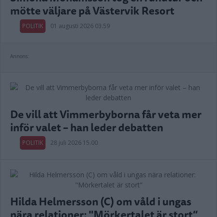
mötte väljare på Västervik Resort
POLITIK
01 augusti 2026 03.59
Annons:
De vill att Vimmerbyborna får veta mer
inför valet – han leder debatten
POLITIK
28 juli 2026 15.00
Hilda Helmersson (C) om våld i ungas
nära relationer: "Mörkertalet är stort”