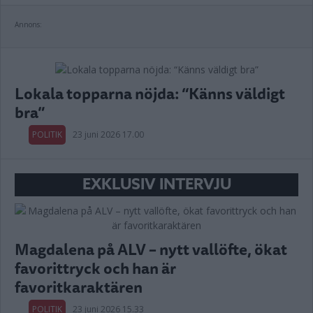
Annons:
Lokala topparna nöjda: “Känns väldigt
bra”
POLITIK
23 juni 2026 17.00
EXKLUSIV INTERVJU
Magdalena på ALV – nytt vallöfte, ökat
favorittryck och han är
favoritkaraktären
POLITIK
23 juni 2026 15.33