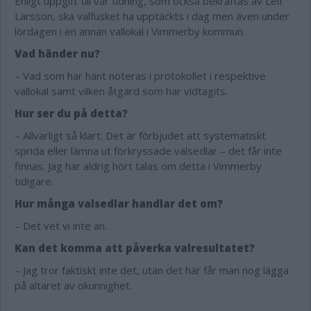
Enligt uppgift till vår tidning, som också bekräftas av Leif
Larsson, ska valfusket ha upptäckts i dag men även under
lördagen i en annan vallokal i Vimmerby kommun.
Vad händer nu?
– Vad som har hänt noteras i protokollet i respektive
vallokal samt vilken åtgärd som har vidtagits.
Hur ser du på detta?
– Allvarligt så klart. Det är förbjudet att systematiskt
sprida eller lämna ut förkryssade valsedlar – det får inte
finnas. Jag har aldrig hört talas om detta i Vimmerby
tidigare.
Hur många valsedlar handlar det om?
– Det vet vi inte än.
Kan det komma att påverka valresultatet?
– Jag tror faktiskt inte det, utan det här får man nog lägga
på altaret av okunnighet.