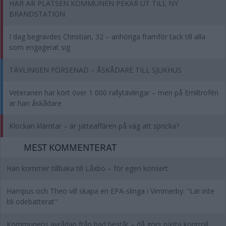
HÄR ÄR PLATSEN KOMMUNEN PEKAR UT TILL NY
BRANDSTATION
I dag begravdes Christian, 32 – anhöriga framför tack till alla
som engagerat sig
TÄVLINGEN FÖRSENAD – ÅSKÅDARE TILL SJUKHUS
Veteranen har kört över 1 000 rallytävlingar – men på Emiltrofén
är han åskådare
Klockan klämtar – är jätteaffären på väg att spricka?
MEST KOMMENTERAT
Han kommer tillbaka till Låxbo – för egen konsert
Hampus och Theo vill skapa en EPA-slinga i Vimmerby: "Lär inte
bli odebatterat"
Kommunens avrådan från bad består – då görs nästa kontroll