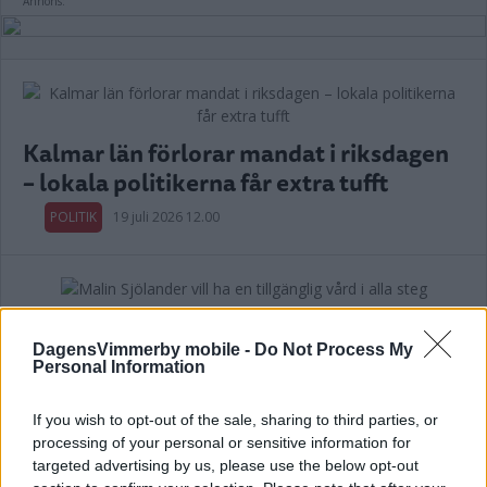
Annons:
Kalmar län förlorar mandat i riksdagen
– lokala politikerna får extra tufft
POLITIK
19 juli 2026 12.00
Malin Sjölander vill ha en tillgänglig
vård i alla steg
DagensVimmerby mobile -
Do Not Process My
Personal Information
POLITIK
15 juli 2026 13.15
If you wish to opt-out of the sale, sharing to third parties, or
processing of your personal or sensitive information for
Annons:
targeted advertising by us, please use the below opt-out