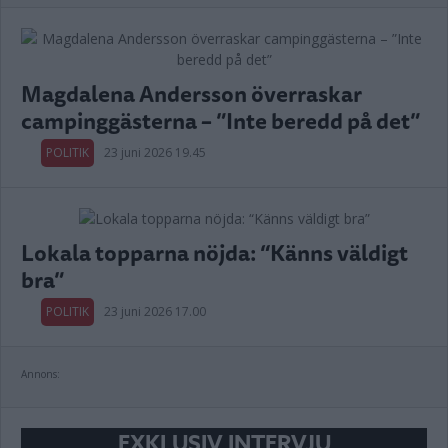
Magdalena Andersson överraskar
campinggästerna – ”Inte beredd på det”
POLITIK
23 juni 2026 19.45
Lokala topparna nöjda: “Känns väldigt
bra”
POLITIK
23 juni 2026 17.00
Annons:
EXKLUSIV INTERVJU