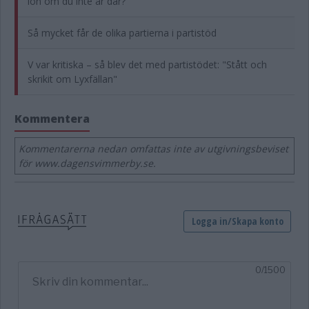
lön om du inte är där?"
Så mycket får de olika partierna i partistöd
V var kritiska – så blev det med partistödet: "Stått och
skrikit om Lyxfällan"
Kommentera
Kommentarerna nedan omfattas inte av utgivningsbeviset
för www.dagensvimmerby.se.