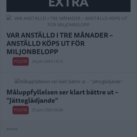
EXTRA
VAR ANSTÄLLD I TRE MÅNADER –
ANSTÄLLD KÖPS UT FÖR
MILJONBELOPP
POLITIK
26 juni 2026 14.15
Måluppfyllelsen ser klart bättre ut –
"Jätteglädjande"
POLITIK
25 juni 2026 04.00
Annons: