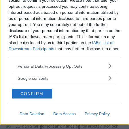
section to confirm your selection. Please note that after your
opt-out request is processed you may continue seeing
interest-based ads based on personal information utilized by
Länets moderater höll val-kickoff i
us or personal information disclosed to third parties prior to
your opt-out. You may separately opt-out of the further
Överum
disclosure of your personal information by third parties on the
IAB’s list of downstream participants. This information may
POLITIK
05 juli 2026 06.00
also be disclosed by us to third parties on the
IAB’s List of
Downstream Participants
that may further disclose it to other
third parties.
Please note that this website/app uses one or more Google
Personal Data Processing Opt Outs
Var med och stängde avdelningen – nu
services and may gather and store information including but
not limited to your visit or usage behaviour. You may click to
vill Centerpartiet bygga en helt ny klinik
Google consents
grant or deny consent to Google and its third-party tags to
use your data for below specified purposes in below Google
POLITIK
04 juli 2026 08.00
CONFIRM
consent section.
Annons:
Data Deletion
Data Access
Privacy Policy