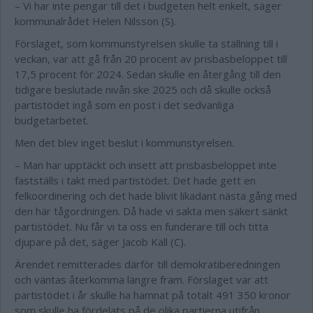
– Vi har inte pengar till det i budgeten helt enkelt, säger
kommunalrådet Helen Nilsson (S).
Förslaget, som kommunstyrelsen skulle ta ställning till i
veckan, var att gå från 20 procent av prisbasbeloppet till
17,5 procent för 2024. Sedan skulle en återgång till den
tidigare beslutade nivån ske 2025 och då skulle också
partistödet ingå som en post i det sedvanliga
budgetarbetet.
Men det blev inget beslut i kommunstyrelsen.
– Man har upptäckt och insett att prisbasbeloppet inte
fastställs i takt med partistödet. Det hade gett en
felkoordinering och det hade blivit likadant nästa gång med
den här tågordningen. Då hade vi sakta men säkert sänkt
partistödet. Nu får vi ta oss en funderare till och titta
djupare på det, säger Jacob Käll (C).
Ärendet remitterades därför till demokratiberedningen
och väntas återkomma längre fram. Förslaget var att
partistödet i år skulle ha hamnat på totalt 491 350 kronor
som skulle ha fördelats på de olika partierna utifrån