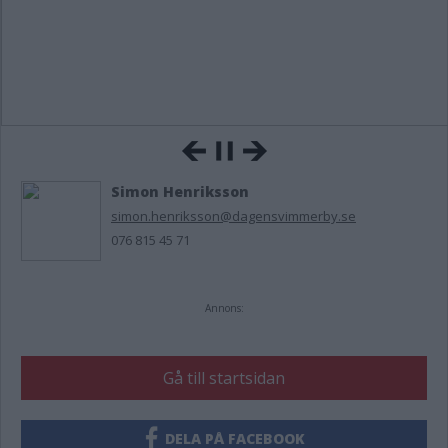
Simon Henriksson
simon.henriksson@dagensvimmerby.se
076 815 45 71
Annons:
Gå till startsidan
DELA PÅ FACEBOOK