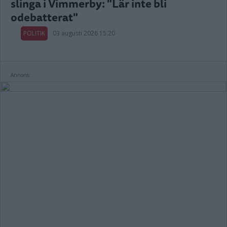
slinga i Vimmerby: "Lär inte bli
odebatterat"
POLITIK
03 augusti 2026 15.20
Annons: