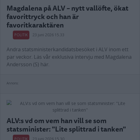
Magdalena på ALV – nytt vallöfte, ökat
favorittryck och han är
favoritkaraktären
POLITIK
23 juni 2026 15.33
Andra statsministerkandidatsbesöket i ALV inom ett
par veckor. Läs vår exklusiva intervju med Magdalena
Andersson (S) här.
Annons:
ALV:s vd om vem han vill se som
statsminister: "Lite splittrad i tanken"
POLITIK
23 juni 2026 15.30