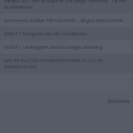
Hampus och Theo vill skapa en EPA-slinga i Vimmerby: "Lär inte
bli odebatterat"
Kommunens avrådan från bad består – då görs nästa kontroll
DEBATT: Sverige har inte råd med ålderism
DEBATT: Landsbygden ska leda Sveriges utveckling
HÄR ÄR PLATSEN KOMMUNEN PEKAR UT TILL NY
BRANDSTATION
Visa privacy