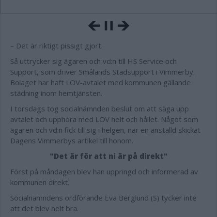
– Det är riktigt pissigt gjort.
Så uttrycker sig ägaren och vd:n till HS Service och
Support, som driver Smålands Städsupport i Vimmerby.
Bolaget har haft LOV-avtalet med kommunen gällande
städning inom hemtjänsten.
I torsdags tog socialnämnden beslut om att säga upp
avtalet och upphöra med LOV helt och hållet. Något som
ägaren och vd:n fick till sig i helgen, när en anställd skickat
Dagens Vimmerbys artikel till honom.
"Det är för att ni är på direkt"
Först på måndagen blev han uppringd och informerad av
kommunen direkt.
Socialnämndens ordförande Eva Berglund (S) tycker inte
att det blev helt bra.