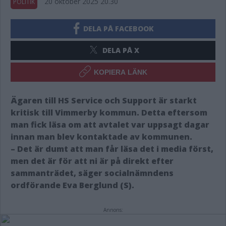
20 oktober 2025 20.30
POLITIK
DELA PÅ FACEBOOK
DELA PÅ X
KOPIERA LÄNK
Ägaren till HS Service och Support är starkt
kritisk till Vimmerby kommun. Detta eftersom
man fick läsa om att avtalet var uppsagt dagar
innan man blev kontaktade av kommunen.
– Det är dumt att man får läsa det i media först,
men det är för att ni är på direkt efter
sammanträdet, säger socialnämndens
ordförande Eva Berglund (S).
Annons: