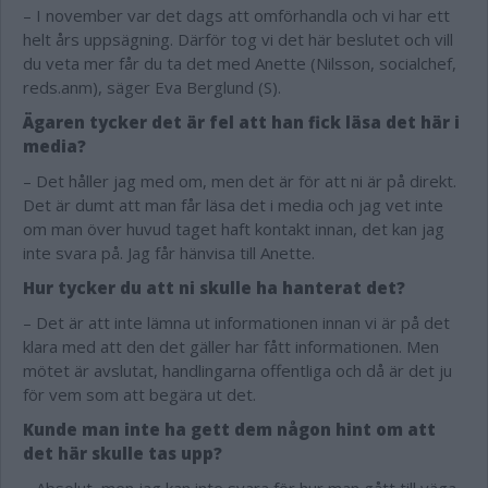
– I november var det dags att omförhandla och vi har ett
helt års uppsägning. Därför tog vi det här beslutet och vill
du veta mer får du ta det med Anette (Nilsson, socialchef,
reds.anm), säger Eva Berglund (S).
Ägaren tycker det är fel att han fick läsa det här i
media?
– Det håller jag med om, men det är för att ni är på direkt.
Det är dumt att man får läsa det i media och jag vet inte
om man över huvud taget haft kontakt innan, det kan jag
inte svara på. Jag får hänvisa till Anette.
Hur tycker du att ni skulle ha hanterat det?
– Det är att inte lämna ut informationen innan vi är på det
klara med att den det gäller har fått informationen. Men
mötet är avslutat, handlingarna offentliga och då är det ju
för vem som att begära ut det.
Kunde man inte ha gett dem någon hint om att
det här skulle tas upp?