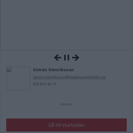
Simon Henriksson
simon.henriksson@dagensvimmerby.se
076 815 45 71
Annons:
Gå till startsidan