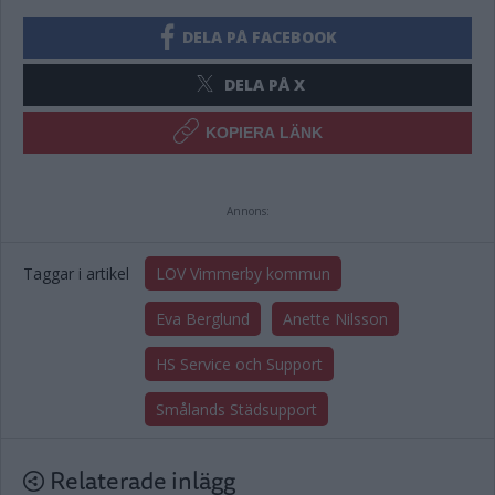
DELA PÅ FACEBOOK
DELA PÅ X
KOPIERA LÄNK
Annons:
Taggar i artikel
LOV Vimmerby kommun
Eva Berglund
Anette Nilsson
HS Service och Support
Smålands Städsupport
Relaterade inlägg