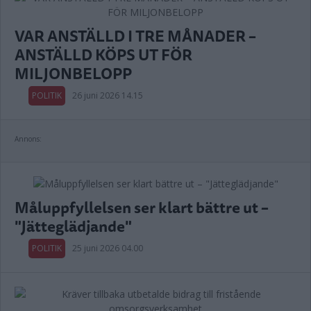
VAR ANSTÄLLD I TRE MÅNADER –
ANSTÄLLD KÖPS UT FÖR
MILJONBELOPP
POLITIK
26 juni 2026 14.15
Annons:
Måluppfyllelsen ser klart bättre ut –
"Jätteglädjande"
POLITIK
25 juni 2026 04.00