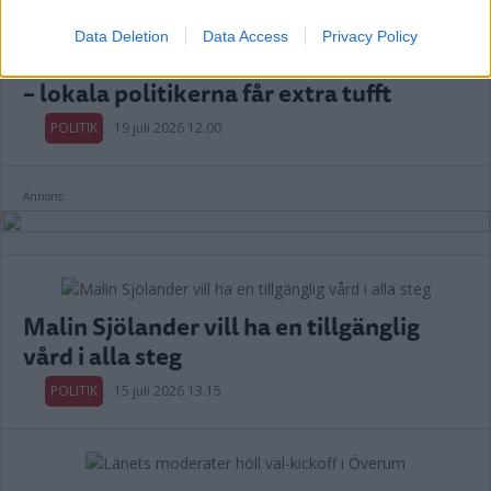
Data Deletion
Data Access
Privacy Policy
Kalmar län förlorar mandat i riksdagen
– lokala politikerna får extra tufft
POLITIK
19 juli 2026 12.00
Annons:
Malin Sjölander vill ha en tillgänglig
vård i alla steg
POLITIK
15 juli 2026 13.15