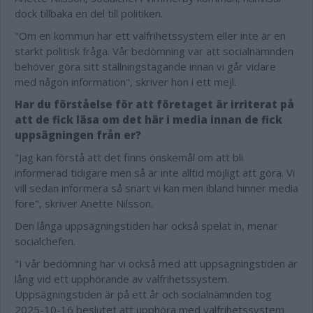
dock tillbaka en del till politiken.
"Om en kommun har ett valfrihetssystem eller inte är en
starkt politisk fråga. Vår bedömning var att socialnämnden
behöver göra sitt ställningstagande innan vi går vidare
med någon information", skriver hon i ett mejl.
Har du förståelse för att företaget är irriterat på
att de fick läsa om det här i media innan de fick
uppsägningen från er?
"Jag kan förstå att det finns önskemål om att bli
informerad tidigare men så är inte alltid möjligt att göra. Vi
vill sedan informera så snart vi kan men ibland hinner media
före", skriver Anette Nilsson.
Den långa uppsägningstiden har också spelat in, menar
socialchefen.
"I vår bedömning har vi också med att uppsägningstiden är
lång vid ett upphörande av valfrihetssystem.
Uppsägningstiden är på ett år och socialnämnden tog
2025-10-16 beslutet att upphöra med valfrihetssystem