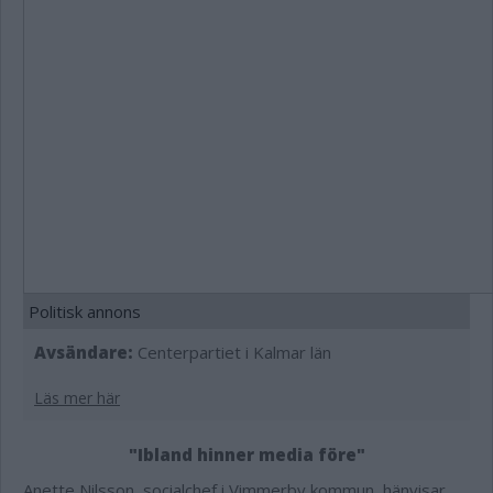
Politisk annons
Avsändare:
Centerpartiet i Kalmar län
Läs mer här
"Ibland hinner media före"
Anette Nilsson, socialchef i Vimmerby kommun, hänvisar