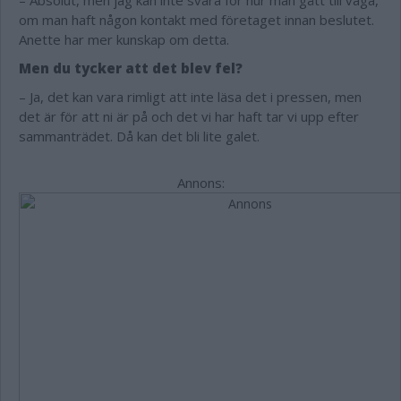
– Absolut, men jag kan inte svara för hur man gått till väga,
om man haft någon kontakt med företaget innan beslutet.
Anette har mer kunskap om detta.
Men du tycker att det blev fel?
– Ja, det kan vara rimligt att inte läsa det i pressen, men
det är för att ni är på och det vi har haft tar vi upp efter
sammanträdet. Då kan det bli lite galet.
Annons: