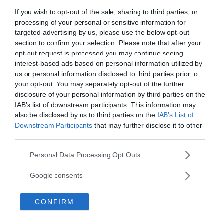
If you wish to opt-out of the sale, sharing to third parties, or
processing of your personal or sensitive information for
targeted advertising by us, please use the below opt-out
Hilda Helmersson (C) om våld i ungas
section to confirm your selection. Please note that after your
nära relationer: "Mörkertalet är stort”
opt-out request is processed you may continue seeing
interest-based ads based on personal information utilized by
POLITIK
22 juli 2026 18.00
us or personal information disclosed to third parties prior to
your opt-out. You may separately opt-out of the further
disclosure of your personal information by third parties on the
Annons:
IAB’s list of downstream participants. This information may
also be disclosed by us to third parties on the
IAB’s List of
Downstream Participants
that may further disclose it to other
third parties.
Please note that this website/app uses one or more Google
Personal Data Processing Opt Outs
Var tredje kvinna utsatt för våld –
services and may gather and store information including but
toppolitiker vill se ökat stöd
not limited to your visit or usage behaviour. You may click to
Google consents
grant or deny consent to Google and its third-party tags to
POLITIK
21 juli 2026 04.00
use your data for below specified purposes in below Google
CONFIRM
consent section.