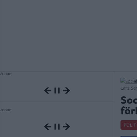
Annons:
Lars Sa
So
för
Annons:
POLIT