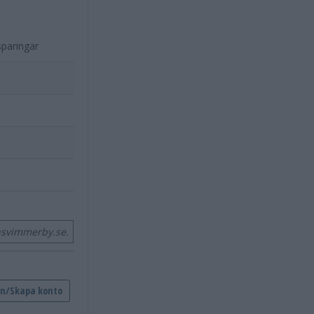
sparingar
nsvimmerby.se.