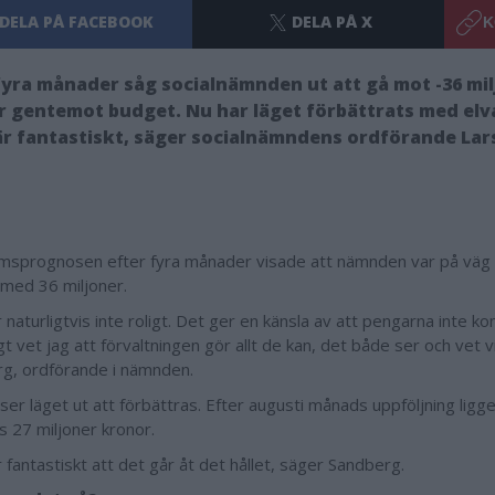
DELA PÅ FACEBOOK
DELA PÅ X
K
fyra månader såg socialnämnden ut att gå mot -36 mi
 gentemot budget. Nu har läget förbättrats med elva
är fantastiskt, säger socialnämndens ordförande La
sprognosen efter fyra månader visade att nämnden var på väg 
med 36 miljoner.
 naturligtvis inte roligt. Det ger en känsla av att pengarna inte ko
t vet jag att förvaltningen gör allt de kan, det både ser och vet v
g, ordförande i nämnden.
ser läget ut att förbättras. Efter augusti månads uppföljning lig
s 27 miljoner kronor.
 fantastiskt att det går åt det hållet, säger Sandberg.