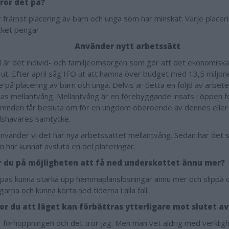
ror det på?
r främst placering av barn och unga som har minskat. Varje placer
ket pengar.
Använder nytt arbetssätt
är det individ- och familjeomsorgen som gör att det ekonomiska
t ut. Efter april såg IFO ut att hamna över budget med 13,5 miljo
 på placering av barn och unga. Delvis är detta en följd av arbe
las mellantvång. Mellantvång är en förebyggande insats i öppen
ämnden får besluta om för en ungdom oberoende av dennes eller
dshavares samtycke.
använder vi det här nya arbetssättet mellantvång. Sedan har det 
an har kunnat avsluta en del placeringar.
r du på möjligheten att få ned underskottet ännu mer?
ppas kunna stärka upp hemmaplanslösningar ännu mer och slippa 
garna och kunna korta ned tiderna i alla fall.
or du att läget kan förbättras ytterligare mot slutet av
r förhoppningen och det tror jag. Men man vet aldrig med verklig