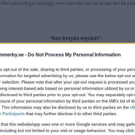
n flera placeringar plötsligt, men som det ser ut nu kan det bli ytte
"Kan betyda mycket"
 gäller stöd- och omsorgsverksamheten, LSS, ligger den fortfara
och är framför allt det som sticker ut.
mmerby.se -
Do Not Process My Personal Information
r det som sticker ut mest hos oss nu. IFO och äldreomsorgen sticke
to opt-out of the sale, sharing to third parties, or processing of your per
just nu.
formation for targeted advertising by us, please use the below opt-out s
r du som ordförande i en nämnd på det tillskottet som 
r selection. Please note that after your opt-out request is processed y
ngen?
eing interest-based ads based on personal information utilized by us or
disclosed to third parties prior to your opt-out. You may separately opt-
an betyda mycket. Samtidigt är det pengar som kommer nu och de
losure of your personal information by third parties on the IAB’s list of
rat att samma pengar kommer årligen. Vi måste titta på alla möjli
. This information may also be disclosed by us to third parties on the
IA
ned kostnaderna, så inte kostnaderna behöver stiga lika mycket p
Participants
that may further disclose it to other third parties.
 that this website/app uses one or more Google services and may gath
including but not limited to your visit or usage behaviour. You may click 