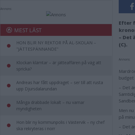
Annons:
Efter 
MEST LÄST
kronor
– Det 
HON BLIR NY REKTOR PÅ AL-SKOLAN –
(C).
"JÄTTESPÄNNANDE"
Annons:
Klockan klämtar – är jätteaffären på väg att
spricka?
Mardröm
budget 
Andreas har fått uppdraget – ser till att rusta
– Det är
upp Djursdalarundan
Samtidig
Sandber
Många drabbade lokalt – nu varnar
myndigheten
Men nu 
på minu
Hon blir ny kommunpolis i Västervik – ny chef
– Det är
ska rekryteras i norr