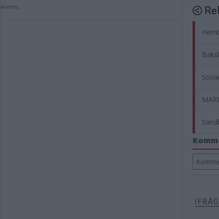
Rel
Annons:
Hemtj
Baksl
Socia
MARD
Sandb
Komm
Kommen