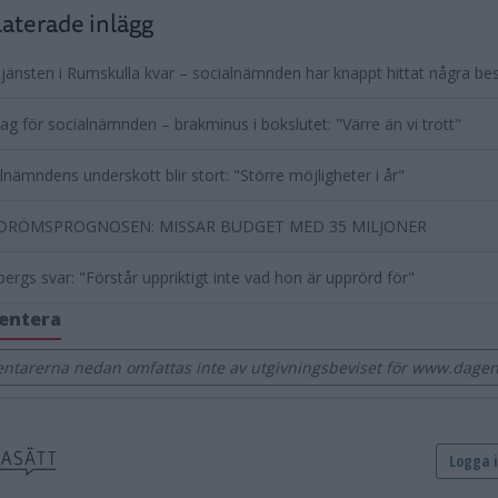
aterade inlägg
änsten i Rumskulla kvar – socialnämnden har knappt hittat några be
ag för socialnämnden – brakminus i bokslutet: "Värre än vi trott"
lnämndens underskott blir stort: "Större möjligheter i år"
RÖMSPROGNOSEN: MISSAR BUDGET MED 35 MILJONER
ergs svar: "Förstår uppriktigt inte vad hon är upprörd för"
entera
tarerna nedan omfattas inte av utgivningsbeviset för www.dage