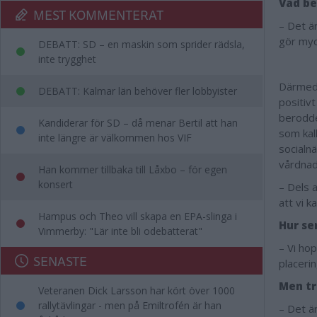
Vad be
MEST KOMMENTERAT
– Det ä
gör myc
DEBATT: SD – en maskin som sprider rädsla,
inte trygghet
Därmed 
DEBATT: Kalmar län behöver fler lobbyister
positiv
berodde
Kandiderar för SD – då menar Bertil att han
som kal
inte längre är välkommen hos VIF
socialn
vårdna
Han kommer tillbaka till Låxbo – för egen
konsert
– Dels 
att vi k
Hampus och Theo vill skapa en EPA-slinga i
Hur se
Vimmerby: "Lär inte bli odebatterat"
– Vi ho
SENASTE
placerin
Men tr
Veteranen Dick Larsson har kört över 1000
rallytävlingar - men på Emiltrofén är han
– Det ä