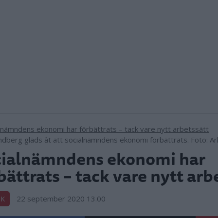
ndberg gläds åt att socialnämndens ekonomi förbättrats. Foto: Ark
cialnämndens ekonomi har
bättrats – tack vare nytt arb
22 september 2020 13.00
IK