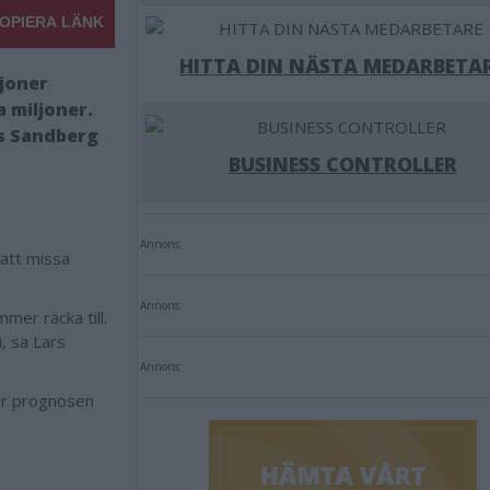
OPIERA LÄNK
HITTA DIN NÄSTA MEDARBETA
ljoner
 miljoner.
rs Sandberg
BUSINESS CONTROLLER
Annons:
att missa
Annons:
mmer räcka till.
i, sa Lars
Annons:
ger prognosen