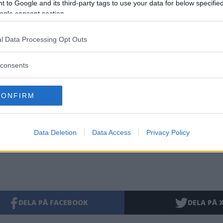
Simon Henriksson
 to Google and its third-party tags to use your data for below specifi
ogle consent section.
simon.henriksson@dag
076 815 45 71
l Data Processing Opt Outs
consents
artikel
Socialnämndens budget
Socialnämnden
Lars Sand
CONFIRM
Placering av barn och unga
Data Deletion
Data Access
Privacy Policy
DELA PÅ FACEBOOK
DELA PÅ 