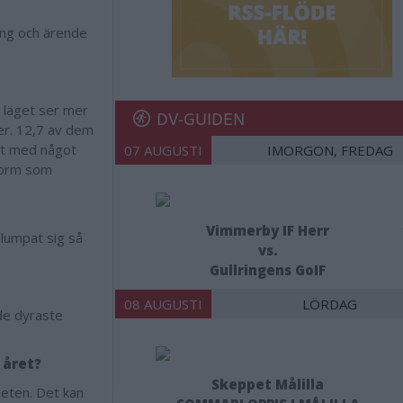
ing och ärende
 läget ser mer
DV-GUIDEN
ner. 12,7 av dem
tet med något
07 AUGUSTI
IMORGON, FREDAG
 form som
Vimmerby IF Herr
slumpat sig så
vs.
Gullringens GoIF
08 AUGUSTI
LÖRDAG
de dyraste
 året?
Skeppet Målilla
heten. Det kan