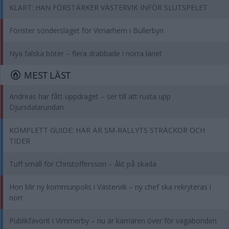
KLART: HAN FÖRSTÄRKER VÄSTERVIK INFÖR SLUTSPELET
Fönster sönderslaget för Vimarhem i Bullerbyn
Nya falska böter – flera drabbade i norra länet
MEST LÄST
Andreas har fått uppdraget – ser till att rusta upp
Djursdalarundan
KOMPLETT GUIDE: HÄR ÄR SM-RALLYTS STRÄCKOR OCH
TIDER
Tuff smäll för Christoffersson – åkt på skada
Hon blir ny kommunpolis i Västervik – ny chef ska rekryteras i
norr
Publikfavorit i Vimmerby – nu är karriären över för vagabonden