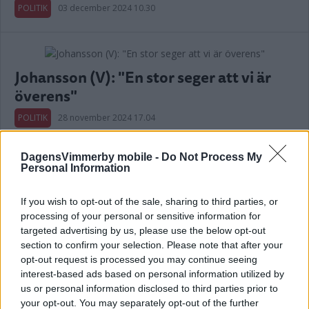
POLITIK
03 december 2024 10.30
Johansson (V): "En stor seger att vi är
överens"
POLITIK
28 november 2024 17.04
DagensVimmerby mobile -
Do Not Process My
Annons:
Personal Information
If you wish to opt-out of the sale, sharing to third parties, or
processing of your personal or sensitive information for
targeted advertising by us, please use the below opt-out
Återförening efter intensiva
section to confirm your selection. Please note that after your
diskussioner: "Bästa valet just nu"
opt-out request is processed you may continue seeing
interest-based ads based on personal information utilized by
POLITIK
28 november 2024 16.15
us or personal information disclosed to third parties prior to
your opt-out. You may separately opt-out of the further