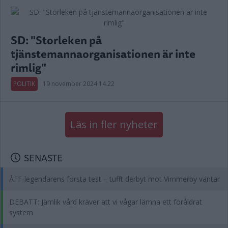
SD: "Storleken på
tjänstemannaorganisationen är inte
rimlig"
POLITIK
19 november 2024 14.22
Läs in fler nyheter
SENASTE
ÅFF-legendarens första test – tufft derbyt mot Vimmerby väntar
DEBATT: Jämlik vård kräver att vi vågar lämna ett föråldrat
system