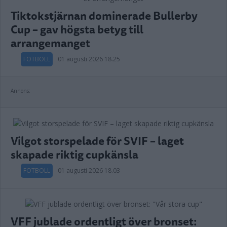
Tiktokstjärnan dominerade Bullerby
Cup – gav högsta betyg till
arrangemanget
FOTBOLL
01 augusti 2026 18.25
Annons:
Vilgot storspelade för SVIF – laget
skapade riktig cupkänsla
FOTBOLL
01 augusti 2026 18.03
VFF jublade ordentligt över bronset: