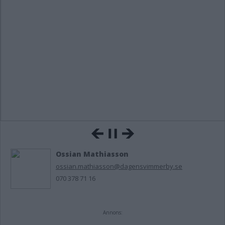
Ossian Mathiasson
ossian.mathiasson@dagensvimmerby.se
070 378 71 16
Annons: