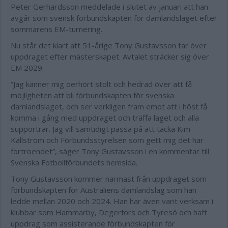
Peter Gerhardsson meddelade i slutet av januari att han
avgår som svensk förbundskapten för damlandslaget efter
sommarens EM-turnering.
Nu står det klart att 51-årige Tony Gustavsson tar över
uppdraget efter mästerskapet. Avtalet sträcker sig över
EM 2029.
”Jag känner mig oerhört stolt och hedrad över att få
möjligheten att bli förbundskapten för svenska
damlandslaget, och ser verkligen fram emot att i höst få
komma i gång med uppdraget och träffa laget och alla
supportrar. Jag vill samtidigt passa på att tacka Kim
Källström och Förbundsstyrelsen som gett mig det här
förtroendet”, säger Tony Gustavsson i en kommentar till
Svenska Fotbollförbundets hemsida.
Tony Gustavsson kommer närmast från uppdraget som
förbundskapten för Australiens damlandslag som han
ledde mellan 2020 och 2024. Han har även varit verksam i
klubbar som Hammarby, Degerfors och Tyresö och haft
uppdrag som assisterande förbundskapten för