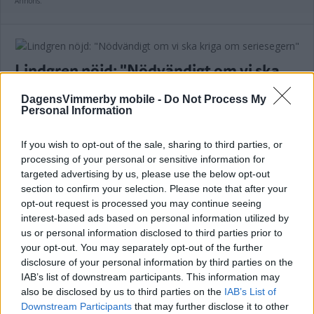
Annons:
Lindgren nöjd: "Nödvändigt om vi ska
kriga om seriesegern"
DagensVimmerby mobile -
Do Not Process My
Personal Information
FOTBOLL
07 augusti 2026 20.42
If you wish to opt-out of the sale, sharing to third parties, or
processing of your personal or sensitive information for
targeted advertising by us, please use the below opt-out
VIDEO: Albin målskytt i derbyt mot
section to confirm your selection. Please note that after your
moderklubben
opt-out request is processed you may continue seeing
interest-based ads based on personal information utilized by
FOTBOLL
07 augusti 2026 20.08
us or personal information disclosed to third parties prior to
your opt-out. You may separately opt-out of the further
disclosure of your personal information by third parties on the
Annons:
IAB’s list of downstream participants. This information may
also be disclosed by us to third parties on the
IAB’s List of
Downstream Participants
that may further disclose it to other