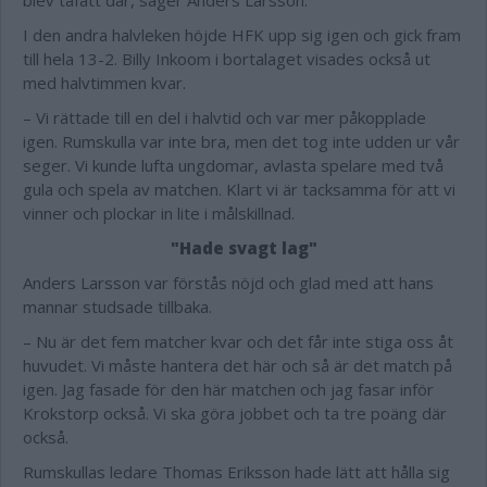
blev tafatt där, säger Anders Larsson.
I den andra halvleken höjde HFK upp sig igen och gick fram
till hela 13-2. Billy Inkoom i bortalaget visades också ut
med halvtimmen kvar.
– Vi rättade till en del i halvtid och var mer påkopplade
igen. Rumskulla var inte bra, men det tog inte udden ur vår
seger. Vi kunde lufta ungdomar, avlasta spelare med två
gula och spela av matchen. Klart vi är tacksamma för att vi
vinner och plockar in lite i målskillnad.
"Hade svagt lag"
Anders Larsson var förstås nöjd och glad med att hans
mannar studsade tillbaka.
– Nu är det fem matcher kvar och det får inte stiga oss åt
huvudet. Vi måste hantera det här och så är det match på
igen. Jag fasade för den här matchen och jag fasar inför
Krokstorp också. Vi ska göra jobbet och ta tre poäng där
också.
Rumskullas ledare Thomas Eriksson hade lätt att hålla sig