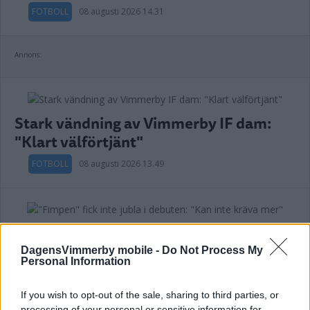
FOTBOLL
08 augusti 2026 14.31
Annons:
Stark vändning av Vimmerby IF dam:
"Klart välförtjänt"
FOTBOLL
08 augusti 2026 13.49
"Fimpen" fick inte jubla i debuten: "Kan
inte kräva mer"
DagensVimmerby mobile -
Do Not Process My
Personal Information
FOTBOLL
07 augusti 2026 20.56
If you wish to opt-out of the sale, sharing to third parties, or
processing of your personal or sensitive information for