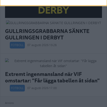
DERBY
GULLRINGSGRABBARNA SÄNKTE
GULLRINGEN I DERBYT
FOTBOLL
07 augusti 2026 19.28
Extremt ingenmansland när VIF
omstartar: "Får lägga tabellen åt sidan"
FOTBOLL
07 augusti 2026 17.00
Annons: