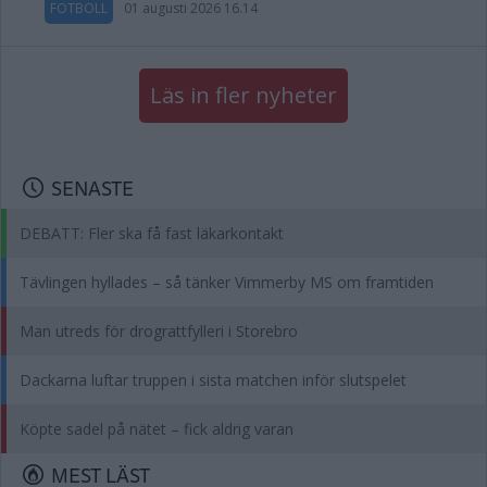
FOTBOLL
01 augusti 2026 16.14
Läs in fler nyheter
SENASTE
DEBATT: Fler ska få fast läkarkontakt
Tävlingen hyllades – så tänker Vimmerby MS om framtiden
Man utreds för drograttfylleri i Storebro
Dackarna luftar truppen i sista matchen inför slutspelet
Köpte sadel på nätet – fick aldrig varan
MEST LÄST