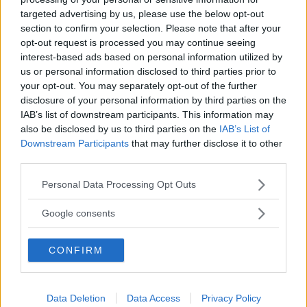
Annons:
targeted advertising by us, please use the below opt-out
section to confirm your selection. Please note that after your
opt-out request is processed you may continue seeing
interest-based ads based on personal information utilized by
Lindgren nöjd: "Nödvändigt om vi ska
us or personal information disclosed to third parties prior to
your opt-out. You may separately opt-out of the further
kriga om seriesegern"
disclosure of your personal information by third parties on the
IAB’s list of downstream participants. This information may
FOTBOLL
07 augusti 2026 20.42
also be disclosed by us to third parties on the
IAB’s List of
Downstream Participants
that may further disclose it to other
third parties.
VIDEO: Albin målskytt i derbyt mot
Please note that this website/app uses one or more Google
Personal Data Processing Opt Outs
moderklubben
services and may gather and store information including but
not limited to your visit or usage behaviour. You may click to
Google consents
FOTBOLL
07 augusti 2026 20.08
grant or deny consent to Google and its third-party tags to
use your data for below specified purposes in below Google
CONFIRM
consent section.
Annons:
Data Deletion
Data Access
Privacy Policy