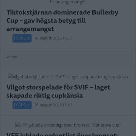
Tiktokstjärnan dominerade Bullerby
Cup – gav högsta betyg till
arrangemanget
FOTBOLL
01 augusti 2026 18.25
Annons:
Vilgot storspelade för SVIF – laget
skapade riktig cupkänsla
FOTBOLL
01 augusti 2026 18.03
VFF jublade ordentligt över bronset: