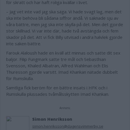
för skratt och har haft roliga kvällar i livet.
– Jag vet inte vad jag ska säga. Vi hade svagt lag, men det
ska inte behöva bli sådana siffror ändå. Vi saknade sju av
våra bättre, men jag ska inte skylla på det. Men det gjorde
stor skillnad. Vi var inte där, hade två avstängda och fem
skador på det. Att vi fick Billy utvisad i andra halvlek gjorde
inte saken bättre.
Farouk Alaloush hade en kväll att minnas och satte dit sex
baljor. Filip Fungmark satte tre mål och Sebasthian
Svensson, Khaled Albatran, Alfred Wahlman och Elis
Thuresson gjorde varsitt. Imad Khankan nätade dubbelt
för Rumskulla.
Samtliga fick beröm för en bättre insats i HFK och i
Rumskulla plussades tvåmålsskytten Imad Khankan.
Annons:
Simon Henriksson
simon.henriksson@dagensvimmerby.se