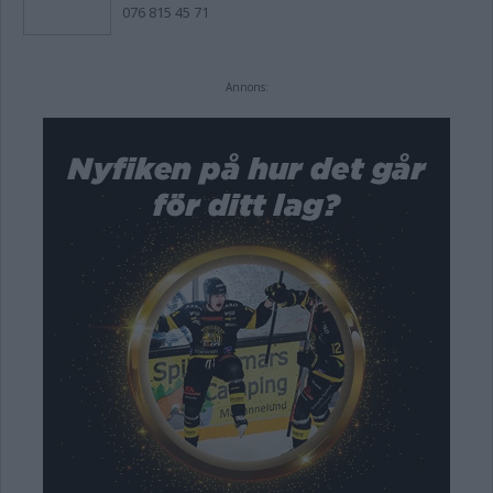
076 815 45 71
Annons: