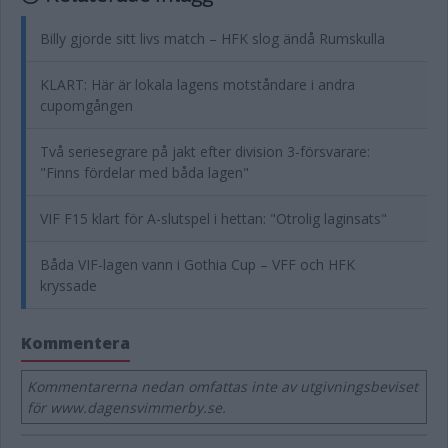
Billy gjorde sitt livs match – HFK slog ändå Rumskulla
KLART: Här är lokala lagens motståndare i andra
cupomgången
Två seriesegrare på jakt efter division 3-försvarare:
"Finns fördelar med båda lagen"
VIF F15 klart för A-slutspel i hettan: "Otrolig laginsats"
Båda VIF-lagen vann i Gothia Cup – VFF och HFK
kryssade
Kommentera
Kommentarerna nedan omfattas inte av utgivningsbeviset
för www.dagensvimmerby.se.