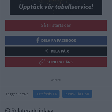
Gå till startsidan
DELA PÅ FACEBOOK
DELA PÅ X
KOPIERA LÄNK
Annons:
Taggar i artikel
Hultsfreds FK
Rumskulla GoIF
Relaterade inlägg