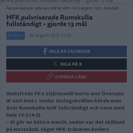
Farouk Alaloush satte sex mål för HFK i 13-2-segern. Foto: Arkivbild
HFK pulvriserade Rumskulla
fullständigt – gjorde 13 mål
26 augusti 2025 21.05
FOTBOLL
DELA PÅ FACEBOOK
DELA PÅ X
KOPIERA LÄNK
Hultsfreds FK:s stjärnsmäll borta mot Överums
IK satt inte i. Under tisdagskvällen körde man
över Rumskulla GoIF fullständigt och vann med
hela 13-2 (4-2).
– Vi gör en bättre match, sedan var det skillnad
på motstånd, säger HFK-tränaren Anders