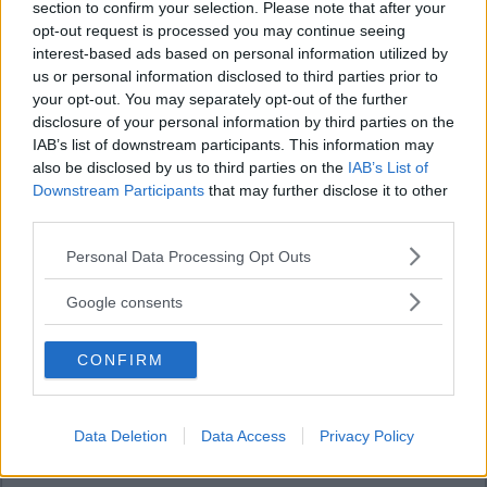
section to confirm your selection. Please note that after your
opt-out request is processed you may continue seeing
interest-based ads based on personal information utilized by
us or personal information disclosed to third parties prior to
your opt-out. You may separately opt-out of the further
disclosure of your personal information by third parties on the
IAB’s list of downstream participants. This information may
also be disclosed by us to third parties on the
IAB’s List of
Downstream Participants
that may further disclose it to other
third parties.
Please note that this website/app uses one or more Google
Personal Data Processing Opt Outs
services and may gather and store information including but
not limited to your visit or usage behaviour. You may click to
Google consents
grant or deny consent to Google and its third-party tags to
use your data for below specified purposes in below Google
CONFIRM
consent section.
Data Deletion
Data Access
Privacy Policy