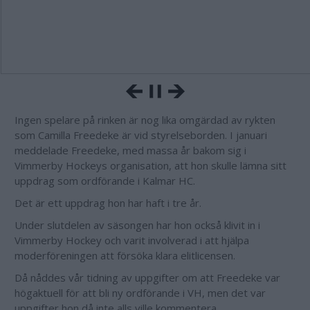
Ingen spelare på rinken är nog lika omgärdad av rykten
som Camilla Freedeke är vid styrelseborden. I januari
meddelade Freedeke, med massa år bakom sig i
Vimmerby Hockeys organisation, att hon skulle lämna sitt
uppdrag som ordförande i Kalmar HC.
Det är ett uppdrag hon har haft i tre år.
Under slutdelen av säsongen har hon också klivit in i
Vimmerby Hockey och varit involverad i att hjälpa
moderföreningen att försöka klara elitlicensen.
Då nåddes vår tidning av uppgifter om att Freedeke var
högaktuell för att bli ny ordförande i VH, men det var
uppgifter hon då inte alls ville kommentera.