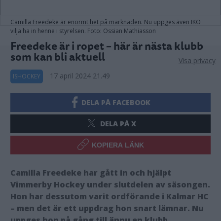
Camilla Freedeke är enormt het på marknaden. Nu uppges även IKO
vilja ha in henne i styrelsen. Foto: Ossian Mathiasson
Freedeke är i ropet – här är nästa klubb
som kan bli aktuell
Visa privacy
17 april 2024 21.49
ISHOCKEY
DELA PÅ FACEBOOK
DELA PÅ X
KOPIERA LÄNK
Camilla Freedeke har gått in och hjälpt
Vimmerby Hockey under slutdelen av säsongen.
Hon har dessutom varit ordförande i Kalmar HC
– men det är ett uppdrag hon snart lämnar. Nu
uppges hon på gång till ännu en klubb.