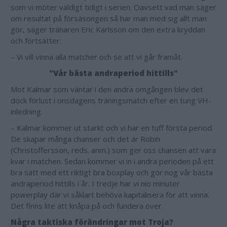
som vi möter väldigt tidigt i serien. Oavsett vad man säger
om resultat på försäsongen så har man med sig allt man
gör, säger tränaren Eric Karlsson om den extra kryddan
och fortsätter:
– Vi vill vinna alla matcher och se att vi går framåt.
"Vår bästa andraperiod hittills"
Mot Kalmar som väntar i den andra omgången blev det
dock förlust i onsdagens träningsmatch efter en tung VH-
inledning.
– Kalmar kommer ut starkt och vi har en tuff första period.
De skapar många chanser och det är Robin
(Christoffersson, reds. anm.) som ger oss chansen att vara
kvar i matchen. Sedan kommer vi in i andra perioden på ett
bra sätt med ett riktigt bra boxplay och gör nog vår bästa
andraperiod hittills i år. I tredje har vi nio minuter
powerplay där vi såklart behöva kapitalisera för att vinna.
Det finns lite att knåpa på och fundera över.
Några taktiska förändringar mot Troja?