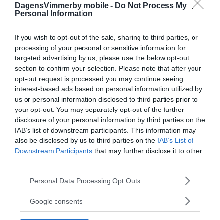
DagensVimmerby mobile -
Do Not Process My
Personal Information
If you wish to opt-out of the sale, sharing to third parties, or
processing of your personal or sensitive information for
targeted advertising by us, please use the below opt-out
section to confirm your selection. Please note that after your
opt-out request is processed you may continue seeing
interest-based ads based on personal information utilized by
us or personal information disclosed to third parties prior to
your opt-out. You may separately opt-out of the further
disclosure of your personal information by third parties on the
IAB’s list of downstream participants. This information may
also be disclosed by us to third parties on the
IAB’s List of
Downstream Participants
that may further disclose it to other
third parties.
Please note that this website/app uses one or more Google
Personal Data Processing Opt Outs
services and may gather and store information including but
not limited to your visit or usage behaviour. You may click to
Google consents
grant or deny consent to Google and its third-party tags to
use your data for below specified purposes in below Google