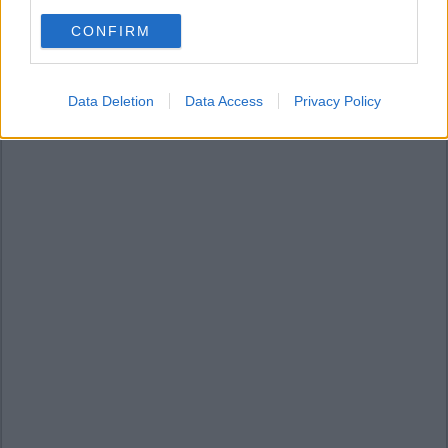
use your data for below specified purposes in below Google
CONFIRM
consent section.
Data Deletion
Data Access
Privacy Policy