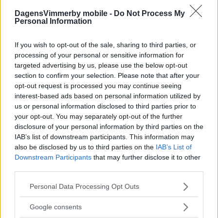
DagensVimmerby mobile -
Do Not Process My
Personal Information
If you wish to opt-out of the sale, sharing to third parties, or
processing of your personal or sensitive information for
targeted advertising by us, please use the below opt-out
section to confirm your selection. Please note that after your
opt-out request is processed you may continue seeing
interest-based ads based on personal information utilized by
us or personal information disclosed to third parties prior to
your opt-out. You may separately opt-out of the further
disclosure of your personal information by third parties on the
IAB’s list of downstream participants. This information may
also be disclosed by us to third parties on the
IAB’s List of
Downstream Participants
that may further disclose it to other
third parties.
Please note that this website/app uses one or more Google
Personal Data Processing Opt Outs
services and may gather and store information including but
not limited to your visit or usage behaviour. You may click to
Google consents
grant or deny consent to Google and its third-party tags to