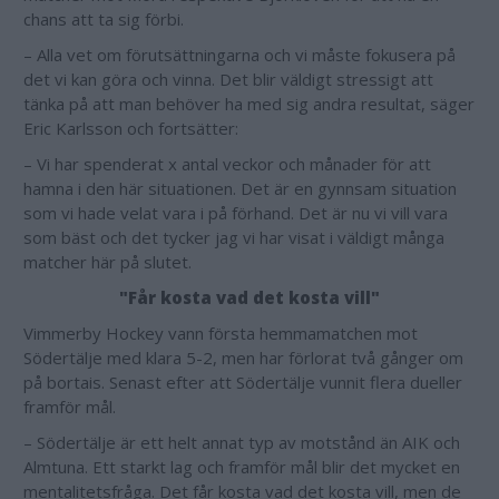
chans att ta sig förbi.
– Alla vet om förutsättningarna och vi måste fokusera på
det vi kan göra och vinna. Det blir väldigt stressigt att
tänka på att man behöver ha med sig andra resultat, säger
Eric Karlsson och fortsätter:
– Vi har spenderat x antal veckor och månader för att
hamna i den här situationen. Det är en gynnsam situation
som vi hade velat vara i på förhand. Det är nu vi vill vara
som bäst och det tycker jag vi har visat i väldigt många
matcher här på slutet.
"Får kosta vad det kosta vill"
Vimmerby Hockey vann första hemmamatchen mot
Södertälje med klara 5-2, men har förlorat två gånger om
på bortais. Senast efter att Södertälje vunnit flera dueller
framför mål.
– Södertälje är ett helt annat typ av motstånd än AIK och
Almtuna. Ett starkt lag och framför mål blir det mycket en
mentalitetsfråga. Det får kosta vad det kosta vill, men de