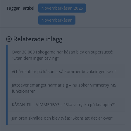
Taggar i artikel
Novemberkåsan 2025
Novemberkåsan
Relaterade inlägg
Över 30 000 i skogarna när kåsan blev en supersuccé:
"Utan dem ingen tävling"
Vi hårdsatsar på kåsan – så kommer bevakningen se ut
Jätteevenemanget närmar sig – nu söker Vimmerby MS
funktionärer
KÅSAN TILL VIMMERBY? – "Ska vi trycka på knappen?"
Junioren skrällde och blev tvåa: ”Skönt att det är över”