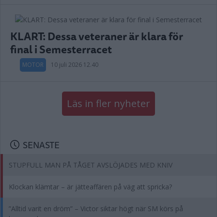
KLART: Dessa veteraner är klara för
final i Semesterracet
MOTOR
10 juli 2026 12.40
Läs in fler nyheter
SENASTE
STUPFULL MAN PÅ TÅGET AVSLÖJADES MED KNIV
Klockan klämtar – är jätteaffären på väg att spricka?
”Alltid varit en dröm” – Victor siktar högt när SM körs på