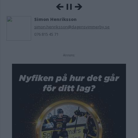
Simon Henriksson
simon.henriksson@dagensvimmerby.se
076 815 45 71
Annons: