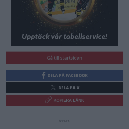
Gå till startsidan
DELA PÅ FACEBOOK
DELA PÅ X
KOPIERA LÄNK
Annons: