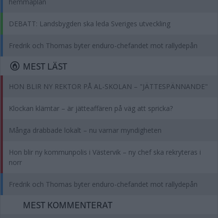
hemmaplan
DEBATT: Landsbygden ska leda Sveriges utveckling
Fredrik och Thomas byter enduro-chefandet mot rallydepån
MEST LÄST
HON BLIR NY REKTOR PÅ AL-SKOLAN – "JÄTTESPÄNNANDE"
Klockan klämtar – är jätteaffären på väg att spricka?
Många drabbade lokalt – nu varnar myndigheten
Hon blir ny kommunpolis i Västervik – ny chef ska rekryteras i
norr
Fredrik och Thomas byter enduro-chefandet mot rallydepån
MEST KOMMENTERAT