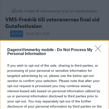
VMS-Fredrik till veteranernas final vid
Gutafestivalen
MOTOR
18 juli 2026 16.00
Annons:
DagensVimmerby mobile -
Do Not Process My
Personal Information
If you wish to opt-out of the sale, sharing to third parties, or
EXTRA
processing of your personal or sensitive information for
targeted advertising by us, please use the below opt-out
section to confirm your selection. Please note that after your
opt-out request is processed you may continue seeing
interest-based ads based on personal information utilized by
us or personal information disclosed to third parties prior to
RALLY-SM BLIR AV SOM PLANERAT –
your opt-out. You may separately opt-out of the further
NYTT TILLSTÅND PÅ VÄG
disclosure of your personal information by third parties on the