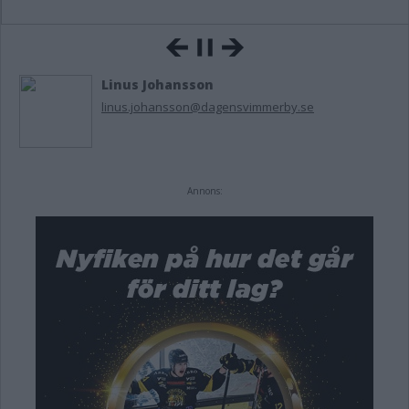
Linus Johansson
linus.johansson@dagensvimmerby.se
Annons: