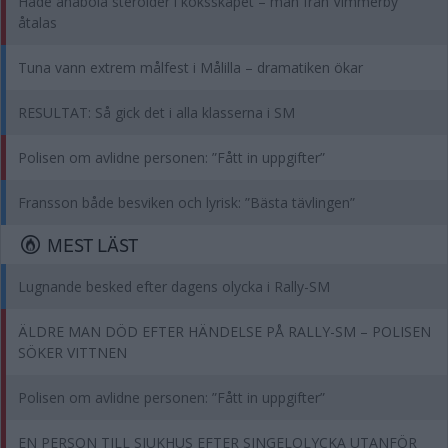
Hade anabola steroider i köksskåpet – man från Vimmerby
åtalas
Tuna vann extrem målfest i Målilla – dramatiken ökar
RESULTAT: Så gick det i alla klasserna i SM
Polisen om avlidne personen: ”Fått in uppgifter”
Fransson både besviken och lyrisk: ”Bästa tävlingen”
MEST LÄST
Lugnande besked efter dagens olycka i Rally-SM
ÄLDRE MAN DÖD EFTER HÄNDELSE PÅ RALLY-SM – POLISEN
SÖKER VITTNEN
Polisen om avlidne personen: ”Fått in uppgifter”
EN PERSON TILL SJUKHUS EFTER SINGELOLYCKA UTANFÖR