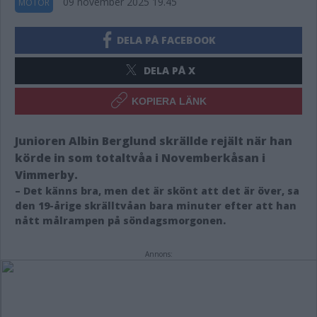
09 november 2025 19.45
MOTOR
DELA PÅ FACEBOOK
DELA PÅ X
KOPIERA LÄNK
Junioren Albin Berglund skrällde rejält när han
körde in som totaltvåa i Novemberkåsan i
Vimmerby.
– Det känns bra, men det är skönt att det är över, sa
den 19-årige skrälltvåan bara minuter efter att han
nått målrampen på söndagsmorgonen.
Annons: