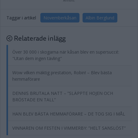
Annons:
Taggar i artikel
Novemberkåsan
Albin Berglund
Relaterade inlägg
Över 30 000 i skogarna när kåsan blev en supersuccé:
"Utan dem ingen tävling"
Wow vilken mäktig prestation, Robin! – Blev bästa
hemmaförare
DENNIS BRUTALA NATT – ”SLÄPPTE HOJEN OCH
BRÖSTADE EN TALL”
HAN BLEV BÄSTA HEMMAFÖRARE – DE TOG SIG I MÅL
VINNAREN OM FESTEN I VIMMERBY: ”HELT SANSLÖST”