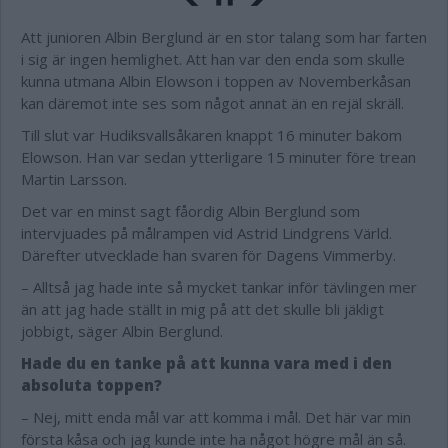
Att junioren Albin Berglund är en stor talang som har farten
i sig är ingen hemlighet. Att han var den enda som skulle
kunna utmana Albin Elowson i toppen av Novemberkåsan
kan däremot inte ses som något annat än en rejäl skräll.
Till slut var Hudiksvallsåkaren knappt 16 minuter bakom
Elowson. Han var sedan ytterligare 15 minuter före trean
Martin Larsson.
Det var en minst sagt fåordig Albin Berglund som
intervjuades på målrampen vid Astrid Lindgrens Värld.
Därefter utvecklade han svaren för Dagens Vimmerby.
– Alltså jag hade inte så mycket tankar inför tävlingen mer
än att jag hade ställt in mig på att det skulle bli jäkligt
jobbigt, säger Albin Berglund.
Hade du en tanke på att kunna vara med i den
absoluta toppen?
– Nej, mitt enda mål var att komma i mål. Det här var min
första kåsa och jag kunde inte ha något högre mål än så.