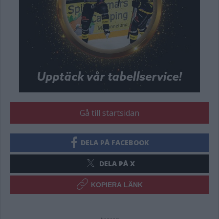
Gå till startsidan
DELA PÅ FACEBOOK
DELA PÅ X
KOPIERA LÄNK