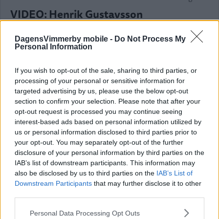
VIDEO: Henrik Gustavsson
sammanfattar första dagen
DagensVimmerby mobile -
Do Not Process My
MOTOR
07 augusti 2026 20.11
Personal Information
If you wish to opt-out of the sale, sharing to third parties, or
Annons:
processing of your personal or sensitive information for
targeted advertising by us, please use the below opt-out
section to confirm your selection. Please note that after your
RALLY-SM
opt-out request is processed you may continue seeing
interest-based ads based on personal information utilized by
us or personal information disclosed to third parties prior to
your opt-out. You may separately opt-out of the further
TÄVLINGEN FÖRSENAD – ÅSKÅDARE
disclosure of your personal information by third parties on the
IAB’s list of downstream participants. This information may
TILL SJUKHUS
also be disclosed by us to third parties on the
IAB’s List of
Downstream Participants
that may further disclose it to other
MOTOR
07 augusti 2026 18.41
third parties.
Please note that this website/app uses one or more Google
Personal Data Processing Opt Outs