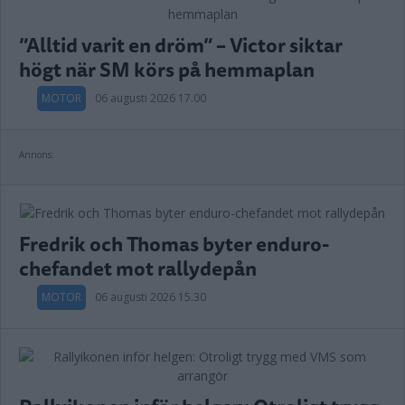
”Alltid varit en dröm” – Victor siktar
högt när SM körs på hemmaplan
MOTOR
06 augusti 2026 17.00
Annons:
Fredrik och Thomas byter enduro-
chefandet mot rallydepån
MOTOR
06 augusti 2026 15.30