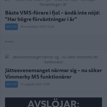
Bäste VMS-förare i fjol – ändå inte nöjd:
"Har högre förväntningar i år"
MOTOR
05 november 2025 16.30
Annons:
Jätteevenemanget närmar sig – nu söker
Vimmerby MS funktionärer
MOTOR
15 augusti 2025 10.00
AVSLÖJAR: