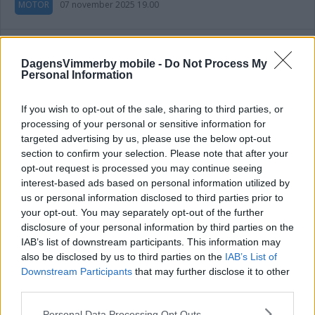
MOTOR
07 november 2025 19.00
DagensVimmerby mobile -
Do Not Process My
Vi hårdsatsar på kåsan – så kommer
Personal Information
bevakningen se ut
If you wish to opt-out of the sale, sharing to third parties, or
MOTOR
07 november 2025 13.00
processing of your personal or sensitive information for
targeted advertising by us, please use the below opt-out
section to confirm your selection. Please note that after your
Annons:
opt-out request is processed you may continue seeing
interest-based ads based on personal information utilized by
us or personal information disclosed to third parties prior to
your opt-out. You may separately opt-out of the further
disclosure of your personal information by third parties on the
Stigsson tillbaka efter allvarliga skadan
IAB’s list of downstream participants. This information may
– gör sin andra start i Kåsan
also be disclosed by us to third parties on the
IAB’s List of
Downstream Participants
that may further disclose it to other
MOTOR
07 november 2025 09.00
third parties.
Please note that this website/app uses one or more Google
Personal Data Processing Opt Outs