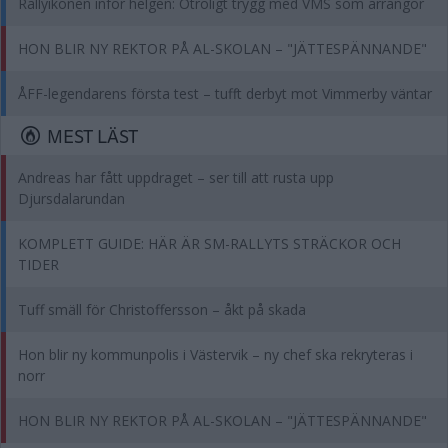
Rallyikonen inför helgen: Otroligt trygg med VMS som arrangör
HON BLIR NY REKTOR PÅ AL-SKOLAN – "JÄTTESPÄNNANDE"
ÅFF-legendarens första test – tufft derbyt mot Vimmerby väntar
MEST LÄST
Andreas har fått uppdraget – ser till att rusta upp
Djursdalarundan
KOMPLETT GUIDE: HÄR ÄR SM-RALLYTS STRÄCKOR OCH
TIDER
Tuff smäll för Christoffersson – åkt på skada
Hon blir ny kommunpolis i Västervik – ny chef ska rekryteras i
norr
HON BLIR NY REKTOR PÅ AL-SKOLAN – "JÄTTESPÄNNANDE"