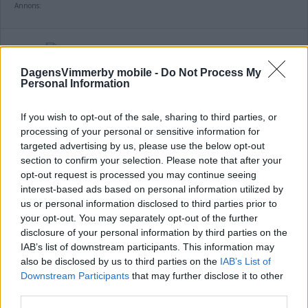
Annons:
DEBATT: A-kassan ska inte vara en
DagensVimmerby mobile -
Do Not Process My
Personal Information
klassfråga
DEBATT
05 augusti 2026 15.00
If you wish to opt-out of the sale, sharing to third parties, or
processing of your personal or sensitive information for
targeted advertising by us, please use the below opt-out
section to confirm your selection. Please note that after your
opt-out request is processed you may continue seeing
interest-based ads based on personal information utilized by
DEBATT: Kalmar läns vård riskeras om
us or personal information disclosed to third parties prior to
KD.s centraliseringsiver får genomslag!
your opt-out. You may separately opt-out of the further
disclosure of your personal information by third parties on the
DEBATT
05 augusti 2026 11.00
IAB’s list of downstream participants. This information may
also be disclosed by us to third parties on the
IAB’s List of
Downstream Participants
that may further disclose it to other
Annons:
third parties.