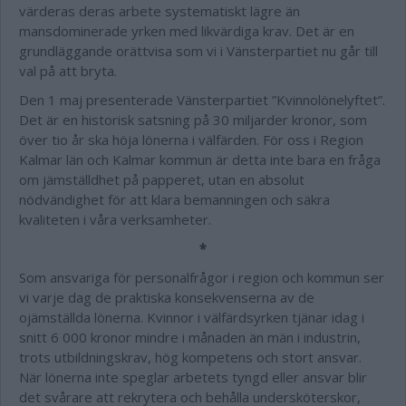
värderas deras arbete systematiskt lägre än
mansdominerade yrken med likvärdiga krav. Det är en
grundläggande orättvisa som vi i Vänsterpartiet nu går till
val på att bryta.
Den 1 maj presenterade Vänsterpartiet ”Kvinnolönelyftet”.
Det är en historisk satsning på 30 miljarder kronor, som
över tio år ska höja lönerna i välfärden. För oss i Region
Kalmar län och Kalmar kommun är detta inte bara en fråga
om jämställdhet på papperet, utan en absolut
nödvändighet för att klara bemanningen och säkra
kvaliteten i våra verksamheter.
*
Som ansvariga för personalfrågor i region och kommun ser
vi varje dag de praktiska konsekvenserna av de
ojämställda lönerna. Kvinnor i välfärdsyrken tjänar idag i
snitt 6 000 kronor mindre i månaden än män i industrin,
trots utbildningskrav, hög kompetens och stort ansvar.
När lönerna inte speglar arbetets tyngd eller ansvar blir
det svårare att rekrytera och behålla undersköterskor,