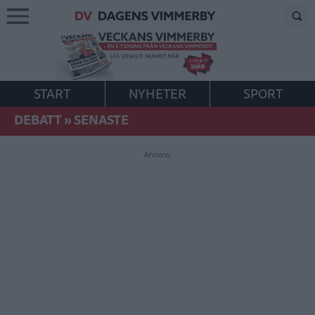
START
NYHETER
SPORT
DEBATT
»
SENASTE
Annons: