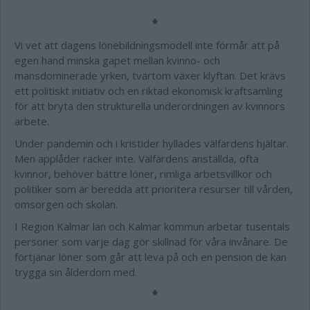
*
Vi vet att dagens lönebildningsmodell inte förmår att på
egen hand minska gapet mellan kvinno- och
mansdominerade yrken, tvärtom växer klyftan. Det krävs
ett politiskt initiativ och en riktad ekonomisk kraftsamling
för att bryta den strukturella underordningen av kvinnors
arbete.
Under pandemin och i kristider hyllades välfärdens hjältar.
Men applåder räcker inte. Välfärdens anställda, ofta
kvinnor, behöver bättre löner, rimliga arbetsvillkor och
politiker som är beredda att prioritera resurser till vården,
omsorgen och skolan.
I Region Kalmar län och Kalmar kommun arbetar tusentals
personer som varje dag gör skillnad för våra invånare. De
förtjänar löner som går att leva på och en pension de kan
trygga sin ålderdom med.
*