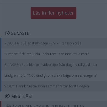
Läs in fler nyheter
SENASTE
RESULTAT: Så är ställningen i SM – Fransson tvåa
"Fimpen" fick inte jubla i debuten: "Kan inte kräva mer"
BILDSPEL: Se bilder och videoklipp från dagens rallytävlingar
Lindgren nöjd: "Nödvändigt om vi ska kriga om seriesegern"
VIDEO: Henrik Gustavsson sammanfattar första dagen
MEST LÄST
HÄR ÄR PLATSEN KOMMUNEN PEKAR UT TILL NY