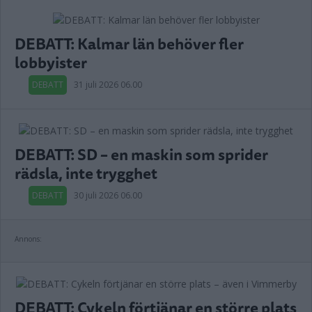
DEBATT: Kalmar län behöver fler
lobbyister
DEBATT
31 juli 2026 06.00
DEBATT: SD – en maskin som sprider
rädsla, inte trygghet
DEBATT
30 juli 2026 06.00
Annons:
DEBATT: Cykeln förtjänar en större plats