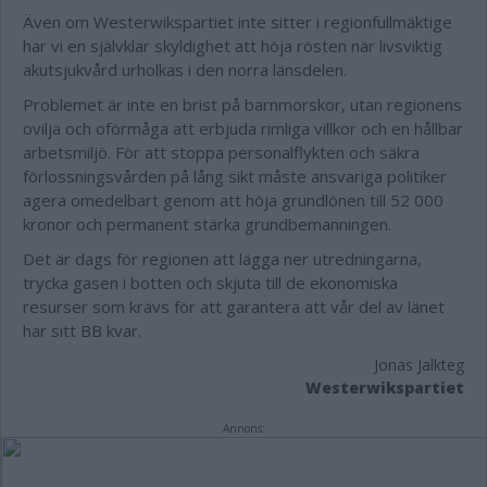
Även om Westerwikspartiet inte sitter i regionfullmäktige
har vi en självklar skyldighet att höja rösten när livsviktig
akutsjukvård urholkas i den norra länsdelen.
Problemet är inte en brist på barnmorskor, utan regionens
ovilja och oförmåga att erbjuda rimliga villkor och en hållbar
arbetsmiljö. För att stoppa personalflykten och säkra
förlossningsvården på lång sikt måste ansvariga politiker
agera omedelbart genom att höja grundlönen till 52 000
kronor och permanent stärka grundbemanningen.
Det är dags för regionen att lägga ner utredningarna,
trycka gasen i botten och skjuta till de ekonomiska
resurser som krävs för att garantera att vår del av länet
har sitt BB kvar.
Jonas Jalkteg
Westerwikspartiet
Annons: