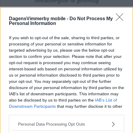
DEBATT: Kalmar läns vård riskeras om
KD.s centraliseringsiver får genomslag!
DagensVimmerby mobile -
Do Not Process My
Personal Information
DEBATT
05 augusti 2026 11.00
If you wish to opt-out of the sale, sharing to third parties, or
processing of your personal or sensitive information for
Annons:
targeted advertising by us, please use the below opt-out
section to confirm your selection. Please note that after your
opt-out request is processed you may continue seeing
interest-based ads based on personal information utilized by
us or personal information disclosed to third parties prior to
DEBATT: Att köpa grisen i säcken
your opt-out. You may separately opt-out of the further
disclosure of your personal information by third parties on the
DEBATT
05 augusti 2026 07.45
IAB’s list of downstream participants. This information may
also be disclosed by us to third parties on the
IAB’s List of
Downstream Participants
that may further disclose it to other
third parties.
DEBATT: Sverige har inte råd med
Please note that this website/app uses one or more Google
Personal Data Processing Opt Outs
ålderism
services and may gather and store information including but