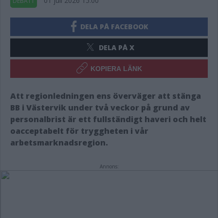
01 juli 2026 15.00
DEBATT
DELA PÅ FACEBOOK
DELA PÅ X
KOPIERA LÄNK
​Att regionledningen ens överväger att stänga
BB i Västervik under två veckor på grund av
personalbrist är ett fullständigt haveri och helt
oacceptabelt för tryggheten i vår
arbetsmarknadsregion.
Annons: