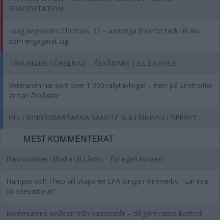
BRANDSTATION
I dag begravdes Christian, 32 – anhöriga framför tack till alla
som engagerat sig
TÄVLINGEN FÖRSENAD – ÅSKÅDARE TILL SJUKHUS
Veteranen har kört över 1 000 rallytävlingar – men på Emiltrofén
är han åskådare
GULLRINGSGRABBARNA SÄNKTE GULLRINGEN I DERBYT
MEST KOMMENTERAT
Han kommer tillbaka till Låxbo – för egen konsert
Hampus och Theo vill skapa en EPA-slinga i Vimmerby: "Lär inte
bli odebatterat"
Kommunens avrådan från bad består – då görs nästa kontroll