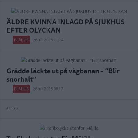
ÄLDRE KVINNA INLAGD PÅ SJUKHUS
EFTER OLYCKAN
BLÅLJUS
26 juli 2026 11.14
Grädde läckte ut på vägbanan – ”Blir
snorhalt”
BLÅLJUS
26 juli 2026 08.17
Annons: