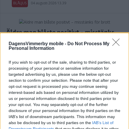
BLÅLJUS
04 augusti 2026 13.39
Äldre man blåste positivt – misstänks
för brott
DagensVimmerby mobile -
Do Not Process My
Personal Information
BLÅLJUS
04 augusti 2026 11.00
If you wish to opt-out of the sale, sharing to third parties, or
Annons:
processing of your personal or sensitive information for
targeted advertising by us, please use the below opt-out
section to confirm your selection. Please note that after your
opt-out request is processed you may continue seeing
interest-based ads based on personal information utilized by
Otäck olycka på E22 – så är läget med
us or personal information disclosed to third parties prior to
your opt-out. You may separately opt-out of the further
skadade mannen
disclosure of your personal information by third parties on the
IAB’s list of downstream participants. This information may
BLÅLJUS
03 augusti 2026 11.35
also be disclosed by us to third parties on the
IAB’s List of
Downstream Participants
that may further disclose it to other