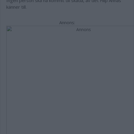
Ingen person ska ha kommit till skada, av det Filip Annas
känner till.
Annons: