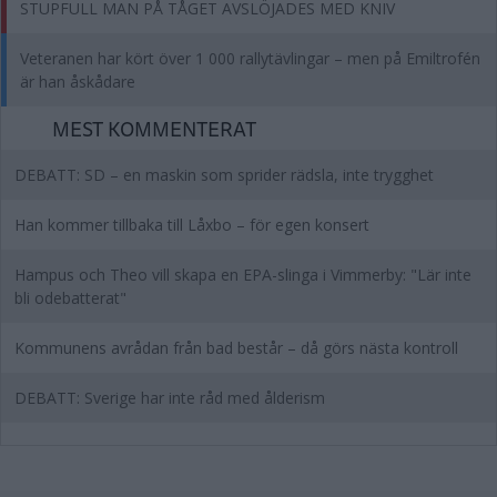
STUPFULL MAN PÅ TÅGET AVSLÖJADES MED KNIV
Veteranen har kört över 1 000 rallytävlingar – men på Emiltrofén
är han åskådare
MEST KOMMENTERAT
DEBATT: SD – en maskin som sprider rädsla, inte trygghet
Han kommer tillbaka till Låxbo – för egen konsert
Hampus och Theo vill skapa en EPA-slinga i Vimmerby: "Lär inte
bli odebatterat"
Kommunens avrådan från bad består – då görs nästa kontroll
DEBATT: Sverige har inte råd med ålderism