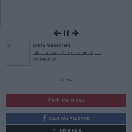
Lotta Madestam
lotta.madestam@dagensvimmerby.se
073 848 65 05
Annons:
Gå till startsidan
DELA PÅ FACEBOOK
DELA PÅ X