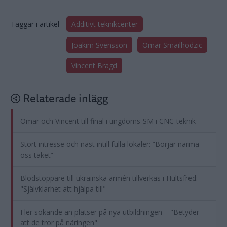
Taggar i artikel
Additivt teknikcenter
Joakim Svensson
Omar Smailhodzic
Vincent Bragd
Relaterade inlägg
Omar och Vincent till final i ungdoms-SM i CNC-teknik
Stort intresse och näst intill fulla lokaler: ”Börjar närma
oss taket”
Blodstoppare till ukrainska armén tillverkas i Hultsfred:
"Självklarhet att hjälpa till"
Fler sökande än platser på nya utbildningen – "Betyder
att de tror på näringen"