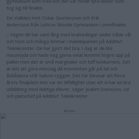
gymnasium kom trea och det var totalt fyra skolor som
tog sig till finalen.
De ställdes mot Oskar Gustavsson och Erik
Andersson från Lichron Skövde Gymnasium i semifinalen.
– Vägen dit har varit lång med kvaltävlingar under både vår
och höst och många timmar i maskinparken på Additivt
Teknikcenter. De har gjort det bra. I dag är de lite
missnöjda och hade nog gärna velat kommit högre upp på
pallen men det är små marginaler och tuff konkurrens. Det
är lätt att göra misstag då momenten går på tid och
åskådarna står bakom ryggen. Det här bevisar att förra
årets finalplats inte var en tillfällighet utan att vi har en bra
utbildning med duktiga elever, säger Joakim Svensson, vd
och platschef på Additivt Teknikcenter.
Annons: