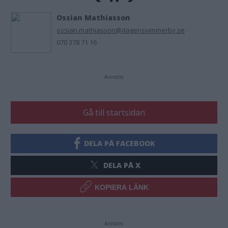
Ossian Mathiasson
ossian.mathiasson@dagensvimmerby.se
070 378 71 16
Annons:
Gå till startsidan
DELA PÅ FACEBOOK
DELA PÅ X
KOPIERA LÄNK
Annons: