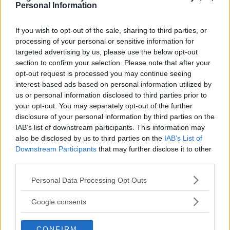
Personal Information
LÄNET: HÄKTAD MAN ÅTALAS FÖR
If you wish to opt-out of the sale, sharing to third parties, or
processing of your personal or sensitive information for
FLERA BROTT MOT KVINNA
targeted advertising by us, please use the below opt-out
section to confirm your selection. Please note that after your
KRIM
03 augusti 2026 08.46
opt-out request is processed you may continue seeing
interest-based ads based on personal information utilized by
us or personal information disclosed to third parties prior to
Annons:
your opt-out. You may separately opt-out of the further
disclosure of your personal information by third parties on the
IAB’s list of downstream participants. This information may
also be disclosed by us to third parties on the
IAB’s List of
FLERA FALL AV MISSHANDEL PÅ ORT I
Downstream Participants
that may further disclose it to other
KOMMUNEN
third parties.
KRIM
03 augusti 2026 08.15
Please note that this website/app uses one or more Google
Personal Data Processing Opt Outs
services and may gather and store information including but
not limited to your visit or usage behaviour. You may click to
Google consents
grant or deny consent to Google and its third-party tags to
use your data for below specified purposes in below Google
CONFIRM