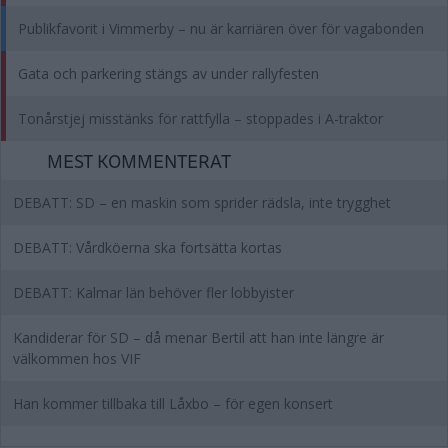
Publikfavorit i Vimmerby – nu är karriären över för vagabonden
Gata och parkering stängs av under rallyfesten
Tonårstjej misstänks för rattfylla – stoppades i A-traktor
MEST KOMMENTERAT
DEBATT: SD – en maskin som sprider rädsla, inte trygghet
DEBATT: Vårdköerna ska fortsätta kortas
DEBATT: Kalmar län behöver fler lobbyister
Kandiderar för SD – då menar Bertil att han inte längre är
välkommen hos VIF
Han kommer tillbaka till Låxbo – för egen konsert