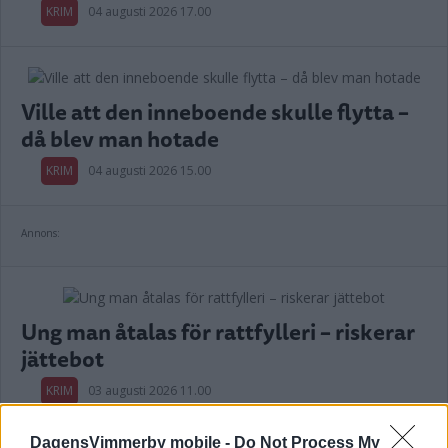
KRIM
04 augusti 2026 17.00
Ville att den inneboende skulle flytta –
då blev man hotade
KRIM
04 augusti 2026 15.00
Annons:
Ung man åtalas för rattfylleri – riskerar
jättebot
KRIM
03 augusti 2026 11.00
DagensVimmerby mobile -
Do Not Process My