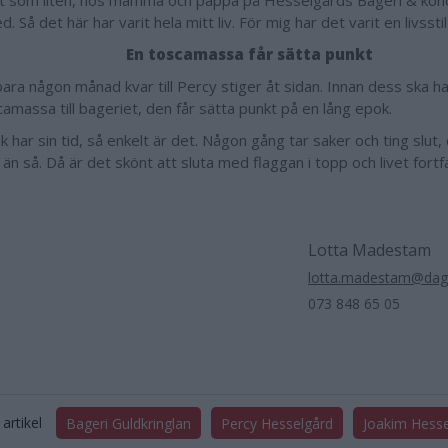
t som liten, hos mamma och pappa på Hesselgårds Bageri & kondi
d. Så det här har varit hela mitt liv. För mig har det varit en livssti
En toscamassa får sätta punkt
bara någon månad kvar till Percy stiger åt sidan. Innan dess ska h
camassa till bageriet, den får sätta punkt på en lång epok.
k har sin tid, så enkelt är det. Någon gång tar saker och ting slut, 
än så. Då är det skönt att sluta med flaggan i topp och livet fortf
Lotta Madestam
lotta.madestam@dag
073 848 65 05
artikel
Bageri Guldkringlan
Percy Hesselgård
Joakim Hesse