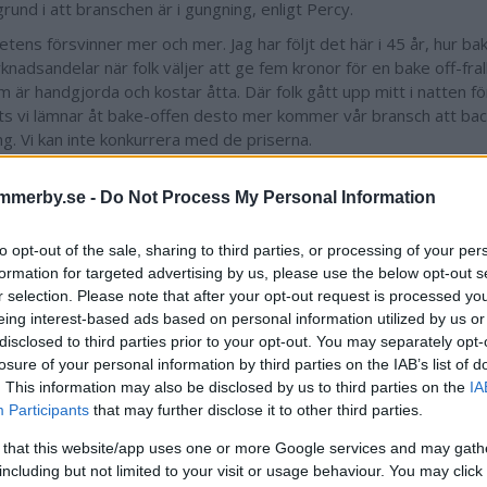
grund i att branschen är i gungning, enligt Percy.
ens försvinner mer och mer. Jag har följt det här i 45 år, hur bake
knadsandelar när folk väljer att ge fem kronor för en bake off-fralla
 är handgjorda och kostar åtta. Där folk gått upp mitt i natten för
ts vi lämnar åt bake-offen desto mer kommer vår bransch att bac
ng. Vi kan inte konkurrera med de priserna.
Utvecklingen har underlättat beslutet
mmerby.se -
Do Not Process My Personal Information
iden tänder en särskild glöd inom Percy Hesselgård. Han sticker i
 utvecklingen underlättat beslutet. En annan är att kroppen inte o
to opt-out of the sale, sharing to third parties, or processing of your per
yller 65 år i december. Bagaryrket är tufft. Jag orkar inte med de
formation for targeted advertising by us, please use the below opt-out s
 att stå och slita på ett bagerigolv åtta-tio timmar per dag, bekän
r selection. Please note that after your opt-out request is processed y
bbt överslag i huvudet.
eing interest-based ads based on personal information utilized by us or
disclosed to third parties prior to your opt-out. You may separately opt-
 sex veckor i somras gjorde vi tre ton kaffebrödsdeg, utöver alla 
losure of your personal information by third parties on the IAB’s list of
Då förstår alla hur mycket vi sliter med degar som ska bäras och k
. This information may also be disclosed by us to third parties on the
IA
till beslutet är orken, att kroppen inte orkar längre.
Participants
that may further disclose it to other third parties.
 betyder att Joakim Hesselgård tar över verksamheten om ungef
 that this website/app uses one or more Google services and may gath
r du på att Percy slutar efter så många år?
including but not limited to your visit or usage behaviour. You may click 