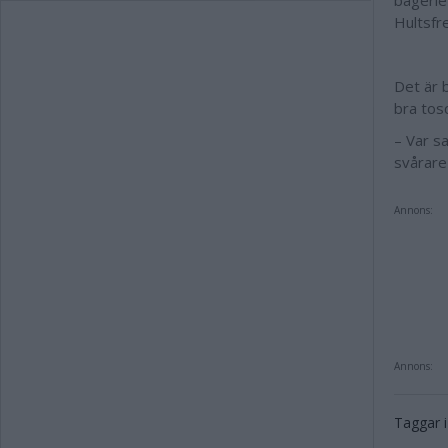
bagerie
Hultsfre
Det är 
bra tos
– Var sa
svårare 
Annons:
Annons:
Taggar i 