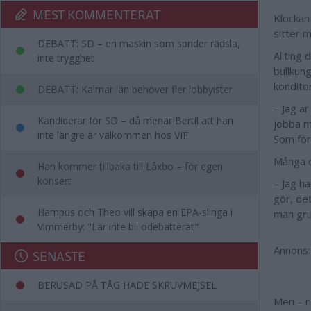
MEST KOMMENTERAT
Klockan 
sitter 
DEBATT: SD – en maskin som sprider rädsla,
Allting
inte trygghet
bullkun
konditor
DEBATT: Kalmar län behöver fler lobbyister
– Jag är
Kandiderar för SD – då menar Bertil att han
jobba m
inte längre är välkommen hos VIF
Som för
Många ol
Han kommer tillbaka till Låxbo – för egen
konsert
– Jag ha
gör, det
Hampus och Theo vill skapa en EPA-slinga i
man gru
Vimmerby: "Lär inte bli odebatterat"
Annons:
SENASTE
BERUSAD PÅ TÅG HADE SKRUVMEJSEL
Men – n