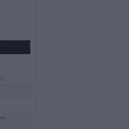
X
ag
 det