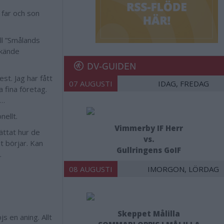
, far och son
ll ”Smålands
lkände
DV-GUIDEN
est. Jag har fått
07 AUGUSTI
IDAG, FREDAG
 fina företag.
r…
nellt.
Vimmerby IF Herr
ättat hur de
vs.
lt börjar. Kan
Gullringens GoIF
.
08 AUGUSTI
IMORGON, LÖRDAG
Skeppet Målilla
s en aning. Allt