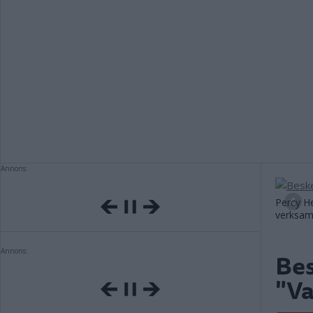
Annons:
Percy He
verksam
Annons:
Bes
"Va