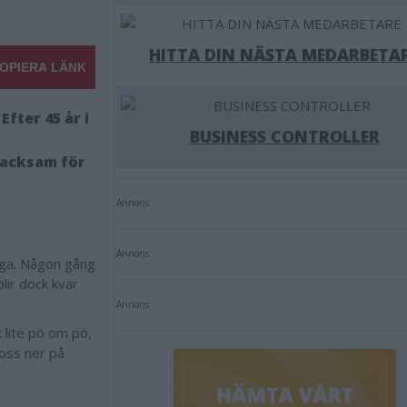
HITTA DIN NÄSTA MEDARBETA
OPIERA LÄNK
fter 45 år i
BUSINESS CONTROLLER
 tacksam för
Annons:
Annons:
oga. Någon gång
lir dock kvar
Annons:
 lite pö om pö,
 oss ner på