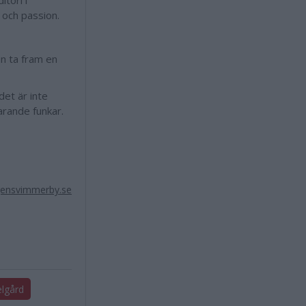
tori i
l och passion.
an ta fram en
det är inte
arande funkar.
ensvimmerby.se
lgård