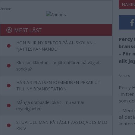
NÄRIN
Annons:
MEST LÄST
Percy 
HON BLIR NY REKTOR PÅ AL-SKOLAN –
bransc
"JÄTTESPÄNNANDE"
– För 
allt j
Klockan klämtar – är jätteaffären på väg att
spricka?
Annons:
HÄR ÄR PLATSEN KOMMUNEN PEKAR UT
Percy H
TILL NY BRANDSTATION
i mitte
som del
Många drabbade lokalt – nu varnar
myndigheten
– Menin
så det 
STUPFULL MAN PÅ TÅGET AVSLÖJADES MED
kontoret
KNIV