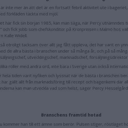
är inte mer än att det är en fortsatt febril aktivitet ute i bageriet
med förkläden täckta med mjöl.
 det här fick sin början 1985, kan man säga, när Percy utnämndes ti
g” och fick jobb som chefskonditor på Kronprinsen i Malmö hos vä
n Kalle Widell.
 så otroligt tacksam över allt jag fått uppleva, det har varit en ynn
ed de allra bästa i branschen under så många år, och på så många
säljningschef, utvecklingschef, marknadschef, försäljningsdirektö
ika roller med andra ord, inte bara i Sverige utan också internatio
r hela tiden varit nyfiken och lyssnat när de bästa i branschen ber
 har gällt allt från marknadsföring till recept och bagerikemi där al
nderna kan man utveckla vad som helst, säger Percy Hesselgård
Branschens framtid hotad
u kommer han till ett ämne som berör. Pulsen stiger, röstläget höj