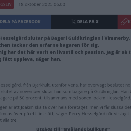
18 oktober 2025 06.00
GSLIV
DELA PÅ FACEBOOK
DELA PÅ X
K
Hesselgård slutar på Bageri Guldkringlan i Vimmerby. E
hen tackar den erfarne bagaren för sig.
mig har det här varit en livsstil och passion. Jag är så
ag fått uppleva, säger han.
esselgård, från Bjärkhult, utanför Vena, har övervägt beslutet n
n-slutet av november slutar han som bagare på Guldkringlan. Han b
ägare på 50 procent, tillsammans med sonen Joakim Hesselgård.
gen är att Joakim ska ta över hela företaget, men vi får slussa det
lämnas över på ett fint sätt, säger Percy Hesselgård när vi slagit
 alla tre.
Utsågs till ”Smålands bullkung”