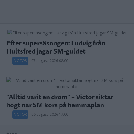
Efter supersäsongen: Ludvig från
Hultsfred jagar SM-guldet
MOTOR
07 augusti 2026 08.00
”Alltid varit en dröm” – Victor siktar
högt när SM körs på hemmaplan
MOTOR
06 augusti 2026 17.00
Annons: