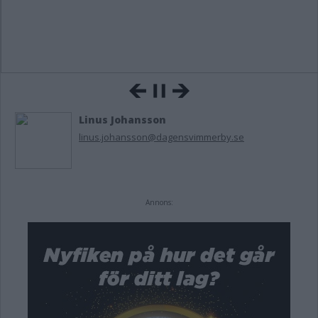
Linus Johansson
linus.johansson@dagensvimmerby.se
Annons: