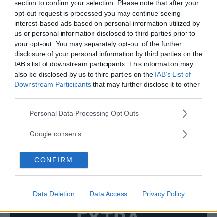
section to confirm your selection. Please note that after your
opt-out request is processed you may continue seeing
interest-based ads based on personal information utilized by
us or personal information disclosed to third parties prior to
KOMPLETT GUIDE: HÄR ÄR SM-
your opt-out. You may separately opt-out of the further
RALLYTS STRÄCKOR OCH TIDER
disclosure of your personal information by third parties on the
IAB’s list of downstream participants. This information may
MOTOR
05 augusti 2026 16.00
also be disclosed by us to third parties on the
IAB’s List of
Downstream Participants
that may further disclose it to other
third parties.
Please note that this website/app uses one or more Google
Personal Data Processing Opt Outs
VMS-Fredrik till veteranernas final vid
services and may gather and store information including but
Gutafestivalen
not limited to your visit or usage behaviour. You may click to
Google consents
grant or deny consent to Google and its third-party tags to
MOTOR
18 juli 2026 16.00
use your data for below specified purposes in below Google
CONFIRM
consent section.
Annons:
Data Deletion
Data Access
Privacy Policy