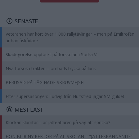
SENASTE
Veteranen har kört över 1 000 rallytävlingar – men på Emiltrofén
är han åskådare
Skadegörelse upptäckt på förskolan i Södra Vi
Nya försök i trakten – ombads trycka på länk
BERUSAD PÅ TÅG HADE SKRUVMEJSEL
Efter supersäsongen: Ludvig från Hultsfred jagar SM-guldet
MEST LÄST
Klockan klämtar – är jätteaffären på väg att spricka?
HON BLIR NY REKTOR PÅ AL-SKOLAN – "JÄTTESPÄNNANDE"