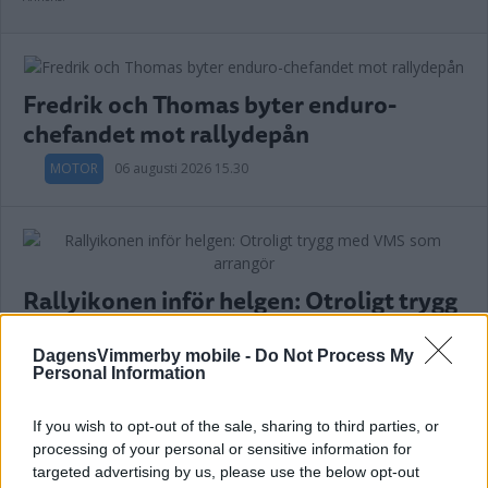
Fredrik och Thomas byter enduro-
chefandet mot rallydepån
MOTOR
06 augusti 2026 15.30
Rallyikonen inför helgen: Otroligt trygg
med VMS som arrangör
DagensVimmerby mobile -
Do Not Process My
MOTOR
06 augusti 2026 14.00
Personal Information
If you wish to opt-out of the sale, sharing to third parties, or
Annons:
processing of your personal or sensitive information for
targeted advertising by us, please use the below opt-out