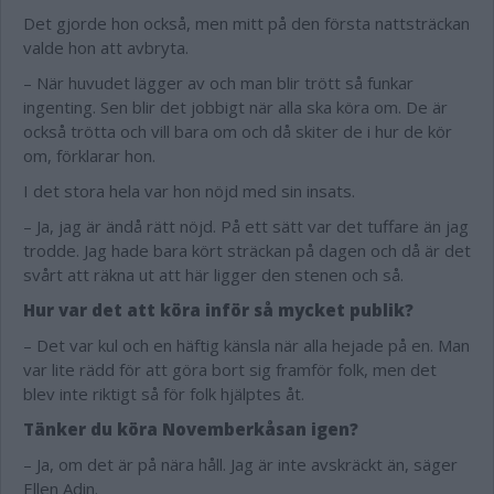
Det gjorde hon också, men mitt på den första nattsträckan
valde hon att avbryta.
– När huvudet lägger av och man blir trött så funkar
ingenting. Sen blir det jobbigt när alla ska köra om. De är
också trötta och vill bara om och då skiter de i hur de kör
om, förklarar hon.
I det stora hela var hon nöjd med sin insats.
– Ja, jag är ändå rätt nöjd. På ett sätt var det tuffare än jag
trodde. Jag hade bara kört sträckan på dagen och då är det
svårt att räkna ut att här ligger den stenen och så.
Hur var det att köra inför så mycket publik?
– Det var kul och en häftig känsla när alla hejade på en. Man
var lite rädd för att göra bort sig framför folk, men det
blev inte riktigt så för folk hjälptes åt.
Tänker du köra Novemberkåsan igen?
– Ja, om det är på nära håll. Jag är inte avskräckt än, säger
Ellen Adin.