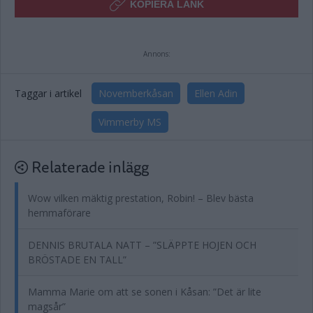
KOPIERA LÄNK
Annons:
Taggar i artikel
Novemberkåsan
Ellen Adin
Vimmerby MS
Relaterade inlägg
Wow vilken mäktig prestation, Robin! – Blev bästa
hemmaförare
DENNIS BRUTALA NATT – ”SLÄPPTE HOJEN OCH
BRÖSTADE EN TALL”
Mamma Marie om att se sonen i Kåsan: ”Det är lite
magsår”