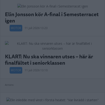
Elin Jonsson kör A-final i Semesterracet
igen
MOTOR
11 juli 2026 13.23
KLART: Nu ska vinnaren utses – här är
finalfältet i seniorklassen
MOTOR
11 juli 2026 13.10
Annons: