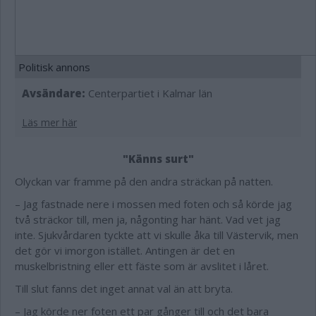
Politisk annons
Avsändare:
Centerpartiet i Kalmar län
Läs mer här
"Känns surt"
Olyckan var framme på den andra sträckan på natten.
– Jag fastnade nere i mossen med foten och så körde jag
två sträckor till, men ja, någonting har hänt. Vad vet jag
inte. Sjukvårdaren tyckte att vi skulle åka till Västervik, men
det gör vi imorgon istället. Antingen är det en
muskelbristning eller ett fäste som är avslitet i låret.
Till slut fanns det inget annat val än att bryta.
– Jag körde ner foten ett par gånger till och det bara