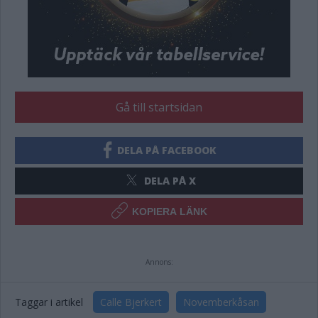
Gå till startsidan
DELA PÅ FACEBOOK
DELA PÅ X
KOPIERA LÄNK
Annons:
Taggar i artikel
Calle Bjerkert
Novemberkåsan