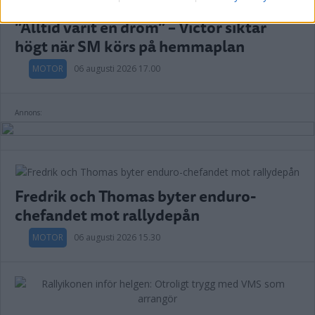
”Alltid varit en dröm” – Victor siktar
högt när SM körs på hemmaplan
MOTOR
06 augusti 2026 17.00
Annons:
Fredrik och Thomas byter enduro-
chefandet mot rallydepån
MOTOR
06 augusti 2026 15.30