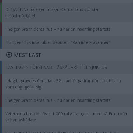
DEBATT: Valrörelsen missar Kalmar läns största
tillväxtmöjlighet
I helgen brann deras hus – nu har en insamling startats
"Fimpen" fick inte jubla i debuten: "Kan inte kräva mer"
MEST LÄST
TÄVLINGEN FÖRSENAD – ÅSKÅDARE TILL SJUKHUS
I dag begravdes Christian, 32 – anhöriga framför tack till alla
som engagerat sig
I helgen brann deras hus – nu har en insamling startats
Veteranen har kört över 1 000 rallytävlingar – men på Emiltrofén
är han åskådare