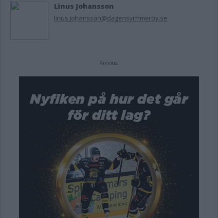
Linus Johansson
linus.johansson@dagensvimmerby.se
Annons: