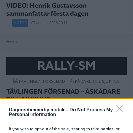
VIDEO: Henrik Gustavsson
sammanfattar första dagen
MOTOR
07 augusti 2026 20.11
Annons:
RALLY-SM
TÄVLINGEN FÖRSENAD – ÅSKÅDARE
TILL SJUKHUS
MOTOR
07 augusti 2026 18.41
DagensVimmerby mobile -
Do Not Process My
Personal Information
If you wish to opt-out of the sale, sharing to third parties, or