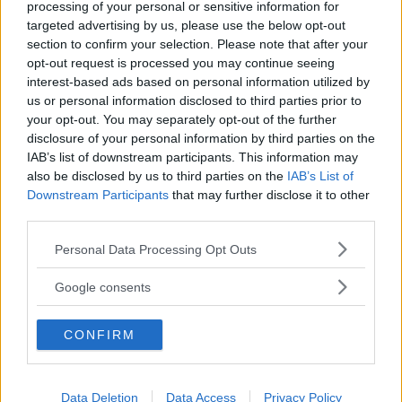
processing of your personal or sensitive information for
targeted advertising by us, please use the below opt-out
Veteranen har kört över 1 000
section to confirm your selection. Please note that after your
rallytävlingar – men på Emiltrofén är
opt-out request is processed you may continue seeing
han åskådare
interest-based ads based on personal information utilized by
us or personal information disclosed to third parties prior to
MOTOR
07 augusti 2026 10.00
your opt-out. You may separately opt-out of the further
disclosure of your personal information by third parties on the
IAB’s list of downstream participants. This information may
Annons:
also be disclosed by us to third parties on the
IAB’s List of
Downstream Participants
that may further disclose it to other
third parties.
Please note that this website/app uses one or more Google
Personal Data Processing Opt Outs
services and may gather and store information including but
Efter supersäsongen: Ludvig från
not limited to your visit or usage behaviour. You may click to
Google consents
Hultsfred jagar SM-guldet
grant or deny consent to Google and its third-party tags to
use your data for below specified purposes in below Google
MOTOR
07 augusti 2026 08.00
CONFIRM
consent section.
Data Deletion
Data Access
Privacy Policy