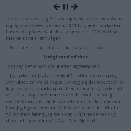
Det har inte velat sig för Calle Bjerkert i de senaste årens
upplagor av Novemberkåsan. 2023 tvingades han kasta in
handduken på den näst sista sträckan och 2024 bröt han
med en spricka i armbågen.
– Det har varit några tuffa år nu, konstaterar han.
Lurigt med mörker
Idag såg det annars bra ut efter dagsetappen.
– Jag tyckte att jag kände mig fräsch i kroppen och pigg.
Det rullade på bra på dagen. Sen tog jag det medvetet lite
lugnt på första sträckan på natten eftersom jag tycker att
det är lite lurigt med mörkret och det har blivit väldigt
mycket hala rötter. Jag försökte komma in i det, men sen
hann jag lagom komma in på tvåan så hände det här efter
tio minuters åkning. Jag fick aldrig riktigt ge det en ärlig
chans att kunna köra på, säger Calle Bjerkert.