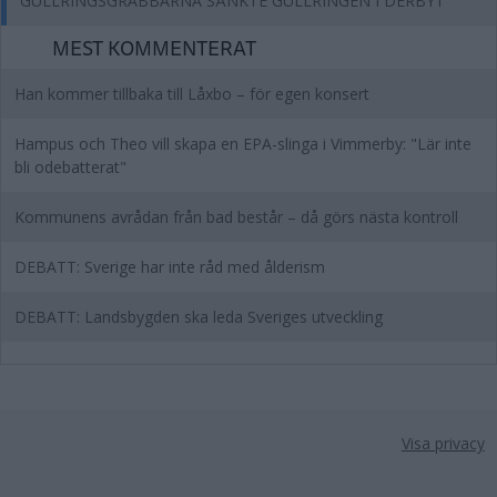
GULLRINGSGRABBARNA SÄNKTE GULLRINGEN I DERBYT
MEST KOMMENTERAT
Han kommer tillbaka till Låxbo – för egen konsert
Hampus och Theo vill skapa en EPA-slinga i Vimmerby: "Lär inte
bli odebatterat"
Kommunens avrådan från bad består – då görs nästa kontroll
DEBATT: Sverige har inte råd med ålderism
DEBATT: Landsbygden ska leda Sveriges utveckling
Visa privacy