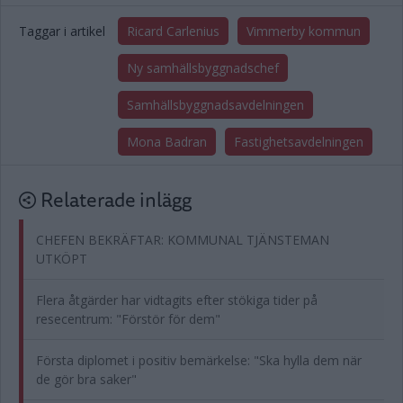
Taggar i artikel
Ricard Carlenius
Vimmerby kommun
Ny samhällsbyggnadschef
Samhällsbyggnadsavdelningen
Mona Badran
Fastighetsavdelningen
Relaterade inlägg
CHEFEN BEKRÄFTAR: KOMMUNAL TJÄNSTEMAN
UTKÖPT
Flera åtgärder har vidtagits efter stökiga tider på
resecentrum: "Förstör för dem"
Första diplomet i positiv bemärkelse: "Ska hylla dem när
de gör bra saker"