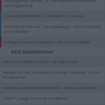
I dag begravdes Christian, 32 – anhöriga framför tack till alla
som engagerat sig
TÄVLINGEN FÖRSENAD – ÅSKÅDARE TILL SJUKHUS
Veteranen har kört över 1 000 rallytävlingar – men på Emiltrofén
är han åskådare
Företagarna utmanar politikerna – vill se dem vid ishallen
MEST KOMMENTERAT
Han kommer tillbaka till Låxbo – för egen konsert
Hampus och Theo vill skapa en EPA-slinga i Vimmerby: "Lär inte
bli odebatterat"
Kommunens avrådan från bad består – då görs nästa kontroll
DEBATT: Sverige har inte råd med ålderism