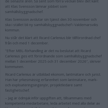
de senaste åren. Så sent som förra veckan blev det känt
att Klas Svensson lämnar jobbet som
samhällsbyggnadschef.
Klas Svensson avslutar sin tjänst den 30 november och
ska i stället bli ny samhällsbyggnadschef i Valdemarsviks
kommun.
Nu står det klart att Ricard Carlenius blir tillförordnad chef
från och med 1 december.
"Efter MBL-förhandling är det nu beslutat att Ricard
Carlenius ges ett förordnande som samhällsbyggnadschef
mellan 1 december 2025 och 31 december 2026", skriver
kommunen.
Ricard Carlenius är utbildad ekonom, lantmätare och jurist.
Han har yrkesmässig erfarenhet som lantmätare, mark-
och exploateringsingenjör, projektledare samt
fastighetschef.
– Jag är ödmjuk inför uppgiften att, tillsammans med
kompetenta medarbetare, leda arbetet med alla delar av