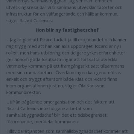
Vimmerbys samhällsbyggnad. Jag ser fram emot en
utvecklingsresa där vi tillsammans utvecklar tätorter och
infrastruktur för en välfungerande och hållbar kommun,
säger Ricard Carlenius.
Hon blir ny fastighetschef
– Jag är glad att Ricard tackat ja till erbjudandet och känner
mig trygg med att han kan axla uppdraget. Ricard är ny i
rollen, men hans utbildning och tidigare yrkeserfarenheter
ger honom goda förutsättningar att fortsätta utveckla
Vimmerby kommun på ett framgångsrikt sätt tillsammans
med sina medarbetare. Överlämningen kan genomföras
enkelt och tryggt eftersom både Klas och Ricard finns
inom organisationen just nu, säger Ola Karlsson,
kommundirektör.
Utifrån pågående omorganisation och det faktum att
Ricard Carlenius inte tidigare arbetat som
samhällsbyggnadschef blir det ett tidsbegränsat
förordnande, meddelar kommunen.
Tillsvidaretjänsten som samhällsbyggnadschef kommer att