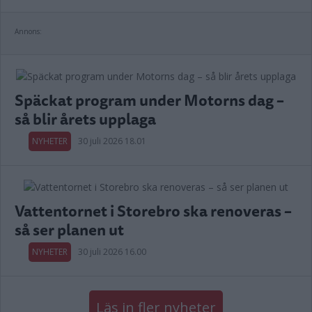
Annons:
Späckat program under Motorns dag –
så blir årets upplaga
NYHETER
30 juli 2026 18.01
Vattentornet i Storebro ska renoveras –
så ser planen ut
NYHETER
30 juli 2026 16.00
Läs in fler nyheter