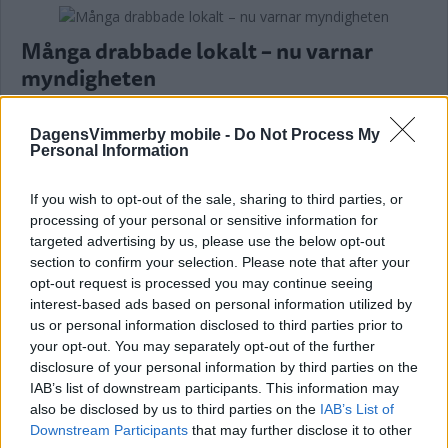
Många drabbade lokalt – nu varnar
myndigheten
NYHETER
06 augusti 2026 15.13
DagensVimmerby mobile -
Do Not Process My
Personal Information
If you wish to opt-out of the sale, sharing to third parties, or
processing of your personal or sensitive information for
HON BLIR NY REKTOR PÅ AL-SKOLAN –
targeted advertising by us, please use the below opt-out
"JÄTTESPÄNNANDE"
section to confirm your selection. Please note that after your
opt-out request is processed you may continue seeing
NYHETER
06 augusti 2026 13.51
interest-based ads based on personal information utilized by
us or personal information disclosed to third parties prior to
your opt-out. You may separately opt-out of the further
disclosure of your personal information by third parties on the
Annons:
IAB’s list of downstream participants. This information may
also be disclosed by us to third parties on the
IAB’s List of
Downstream Participants
that may further disclose it to other