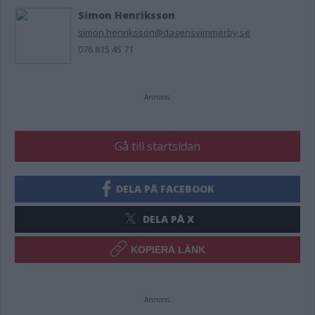
Simon Henriksson
simon.henriksson@dagensvimmerby.se
076 815 45 71
Annons:
Gå till startsidan
DELA PÅ FACEBOOK
DELA PÅ X
KOPIERA LÄNK
Annons: