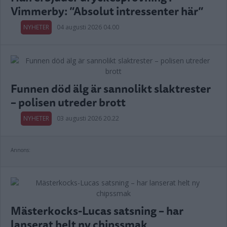
Vimmerby: ”Absolut intressenter här”
NYHETER
04 augusti 2026 04.00
Funnen död älg är sannolikt slaktrester
– polisen utreder brott
NYHETER
03 augusti 2026 20.22
Annons:
Mästerkocks-Lucas satsning – har
lanserat helt ny chipssmak