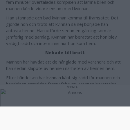
fem minuter övertalades kompisen att lämna bilen och
mannen körde vidare ensam med kvinnan.
Han stannade och bad kvinnan komma till framsätet. Det
gjorde hon och trots att kvinnan sa nej började han
antasta henne. Han utförde sedan en gärning som är
jämförlig med samlag. Kvinnan har berättat att hon blev
väldigt rädd och inte minns hur hon kom hem.
Nekade till brott
Mannen har hävdat att de hånglade med varandra och att
han sedan släppte av henne i närheten av hennes hem.
Efter händelsen har kvinnan känt sig rädd för mannen och
händelsen anmäldes först i februari. Hennes berättelse
Annons:
om händelsen stöds av flera stödvittnen och mannen
döms för våldtäkt. I ett annat ärende döms han även för
en misshandel. Straffet blir tre år i fängelse samt 220 000
kronor i skadestånd. Han blir också utvisad från Sverige för
all framtid.
Annons: