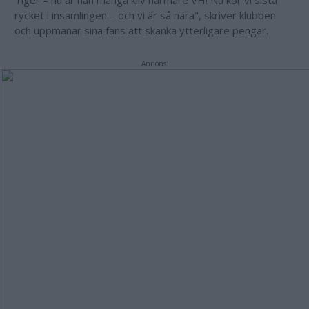
Tiger – nu är han många kliv närmare VH! Nu kör vi sista
rycket i insamlingen – och vi är så nära", skriver klubben
och uppmanar sina fans att skänka ytterligare pengar.
Annons: