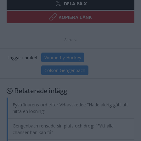
DELA PÅ X
KOPIERA LÄNK
Annons:
Taggar i artikel
Vimmerby Hockey
Colson Gengenbach
Relaterade inlägg
Fystränarens ord efter VH-avskedet: ”Hade aldrig gått att
hitta en lösning"
Gengenbach rensade sin plats och drog: "Fått alla
chanser han kan få"