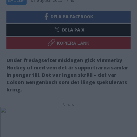
01 augusti 2025 17.46
ISHOCKEY
DELA PÅ FACEBOOK
DELA PÅ X
KOPIERA LÄNK
Under fredagseftermiddagen gick Vimmerby
Hockey ut med vem det är supportrarna samlar
in pengar till. Det var ingen skräll – det var
Colson Gengenbach som det länge spekulerats
kring.
Annons: