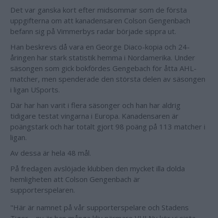
Det var ganska kort efter midsommar som de första
uppgifterna om att kanadensaren Colson Gengenbach
befann sig på Vimmerbys radar började sippra ut.
Han beskrevs då vara en George Diaco-kopia och 24-
åringen har stark statistik hemma i Nordamerika. Under
säsongen som gick bokfördes Gengebach för åtta AHL-
matcher, men spenderade den största delen av säsongen
i ligan USports.
Där har han varit i flera säsonger och han har aldrig
tidigare testat vingarna i Europa. Kanadensaren är
poängstark och har totalt gjort 98 poäng på 113 matcher i
ligan.
Av dessa är hela 48 mål.
På fredagen avslöjade klubben den mycket illa dolda
hemligheten att Colson Gengenbach är
supporterspelaren.
"Här är namnet på vår supporterspelare och Stadens