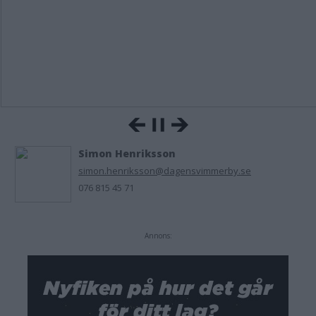
Simon Henriksson
simon.henriksson@dagensvimmerby.se
076 815 45 71
Annons: