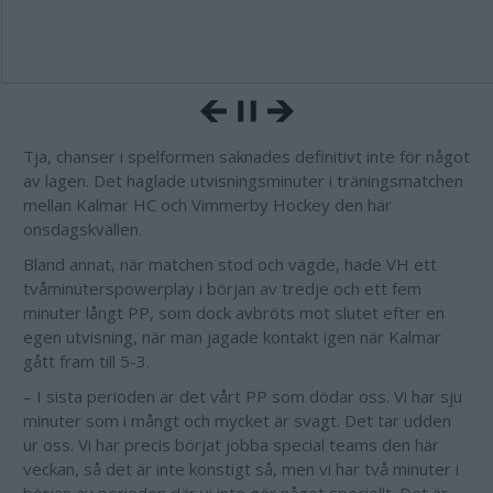
Tja, chanser i spelformen saknades definitivt inte för något
av lagen. Det haglade utvisningsminuter i träningsmatchen
mellan Kalmar HC och Vimmerby Hockey den här
onsdagskvällen.
Bland annat, när matchen stod och vägde, hade VH ett
tvåminuterspowerplay i början av tredje och ett fem
minuter långt PP, som dock avbröts mot slutet efter en
egen utvisning, när man jagade kontakt igen när Kalmar
gått fram till 5-3.
– I sista perioden är det vårt PP som dödar oss. Vi har sju
minuter som i mångt och mycket är svagt. Det tar udden
ur oss. Vi har precis börjat jobba special teams den här
veckan, så det är inte konstigt så, men vi har två minuter i