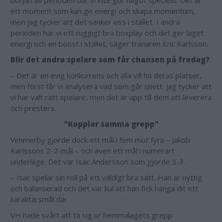
början av perioden där vi inte gör något speciellt. Det är
ett moment som kan ge energi och skapa momentum,
men jag tycker att det sänker oss i stället. I andra
perioden har vi ett ruggigt bra boxplay och det ger laget
energi och en boost i stället, säger tränaren Eric Karlsson.
Blir det andra spelare som får chansen på fredag?
– Det är en evig konkurrens och alla vill ha deras platser,
men först får vi analysera vad som går snett. Jag tycker att
vi har valt rätt spelare, men det är upp till dem att leverera
och prestera.
"Kopplar samma grepp"
Vimmerby gjorde dock ett mål i fem mot fyra – Jakob
Karlssons 2-2-mål – och även ett mål i numerärt
underläge. Det var Isac Andersson som gjorde 3-3.
– Isac spelar sin roll på ett väldigt bra sätt. Han är nyttig
och balanserad och det var kul att han fick hänga dit ett
karaktärsmål där.
VH hade svårt att ta sig ur hemmalagets grepp