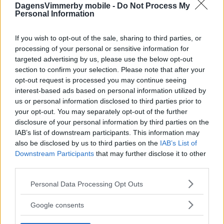
DagensVimmerby mobile -
Do Not Process My
Personal Information
If you wish to opt-out of the sale, sharing to third parties, or
processing of your personal or sensitive information for
targeted advertising by us, please use the below opt-out
section to confirm your selection. Please note that after your
opt-out request is processed you may continue seeing
interest-based ads based on personal information utilized by
us or personal information disclosed to third parties prior to
your opt-out. You may separately opt-out of the further
disclosure of your personal information by third parties on the
IAB’s list of downstream participants. This information may
also be disclosed by us to third parties on the
IAB’s List of
Downstream Participants
that may further disclose it to other
third parties.
Please note that this website/app uses one or more Google
Personal Data Processing Opt Outs
services and may gather and store information including but
not limited to your visit or usage behaviour. You may click to
Google consents
grant or deny consent to Google and its third-party tags to
use your data for below specified purposes in below Google