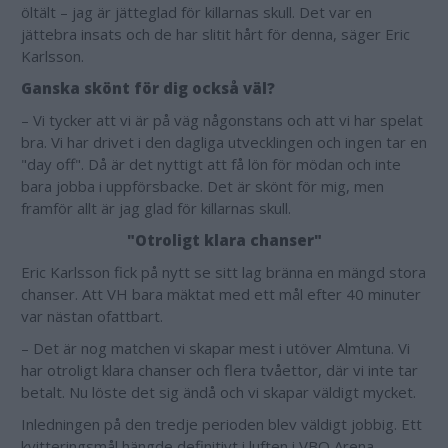
öltält – jag är jätteglad för killarnas skull. Det var en
jättebra insats och de har slitit hårt för denna, säger Eric
Karlsson.
Ganska skönt för dig också väl?
– Vi tycker att vi är på väg någonstans och att vi har spelat
bra. Vi har drivet i den dagliga utvecklingen och ingen tar en
"day off". Då är det nyttigt att få lön för mödan och inte
bara jobba i uppförsbacke. Det är skönt för mig, men
framför allt är jag glad för killarnas skull.
"Otroligt klara chanser"
Eric Karlsson fick på nytt se sitt lag bränna en mängd stora
chanser. Att VH bara mäktat med ett mål efter 40 minuter
var nästan ofattbart.
– Det är nog matchen vi skapar mest i utöver Almtuna. Vi
har otroligt klara chanser och flera tvåettor, där vi inte tar
betalt. Nu löste det sig ändå och vi skapar väldigt mycket.
Inledningen på den tredje perioden blev väldigt jobbig. Ett
kvitteringsmål hängde definitivt i luften i VBO Arena.