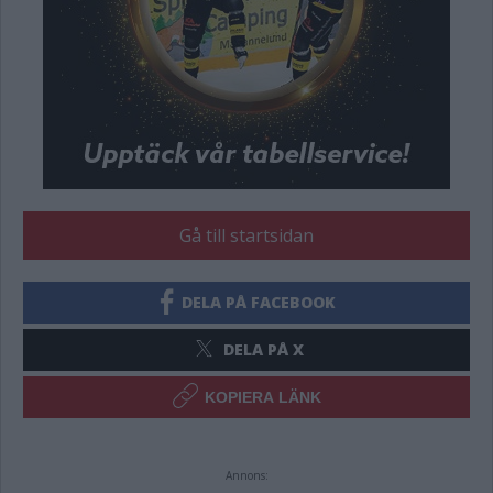
Gå till startsidan
DELA PÅ FACEBOOK
DELA PÅ X
KOPIERA LÄNK
Annons: