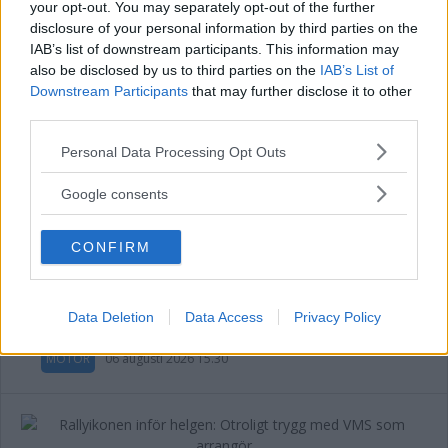
your opt-out. You may separately opt-out of the further
disclosure of your personal information by third parties on the
IAB’s list of downstream participants. This information may
”Alltid varit en dröm” – Victor siktar
also be disclosed by us to third parties on the
IAB’s List of
högt när SM körs på hemmaplan
Downstream Participants
that may further disclose it to other
third parties.
MOTOR
06 augusti 2026 17.00
Please note that this website/app uses one or more Google
Personal Data Processing Opt Outs
services and may gather and store information including but
Annons:
not limited to your visit or usage behaviour. You may click to
Google consents
grant or deny consent to Google and its third-party tags to
use your data for below specified purposes in below Google
CONFIRM
consent section.
Fredrik och Thomas byter enduro-
chefandet mot rallydepån
Data Deletion
Data Access
Privacy Policy
MOTOR
06 augusti 2026 15.30