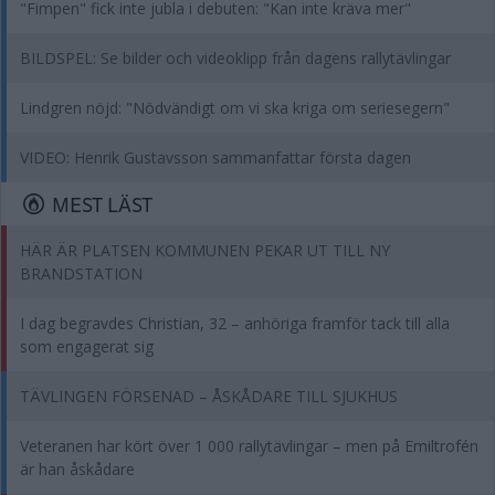
"Fimpen" fick inte jubla i debuten: "Kan inte kräva mer"
BILDSPEL: Se bilder och videoklipp från dagens rallytävlingar
Lindgren nöjd: "Nödvändigt om vi ska kriga om seriesegern"
VIDEO: Henrik Gustavsson sammanfattar första dagen
MEST LÄST
HÄR ÄR PLATSEN KOMMUNEN PEKAR UT TILL NY
BRANDSTATION
I dag begravdes Christian, 32 – anhöriga framför tack till alla
som engagerat sig
TÄVLINGEN FÖRSENAD – ÅSKÅDARE TILL SJUKHUS
Veteranen har kört över 1 000 rallytävlingar – men på Emiltrofén
är han åskådare