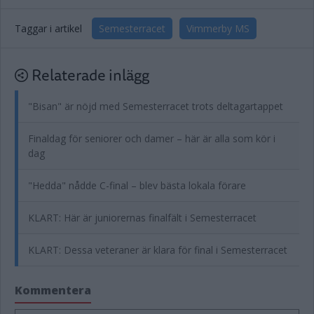
Taggar i artikel
Semesterracet
Vimmerby MS
Relaterade inlägg
"Bisan" är nöjd med Semesterracet trots deltagartappet
Finaldag för seniorer och damer – här är alla som kör i
dag
"Hedda" nådde C-final – blev bästa lokala förare
KLART: Här är juniorernas finalfält i Semesterracet
KLART: Dessa veteraner är klara för final i Semesterracet
Kommentera