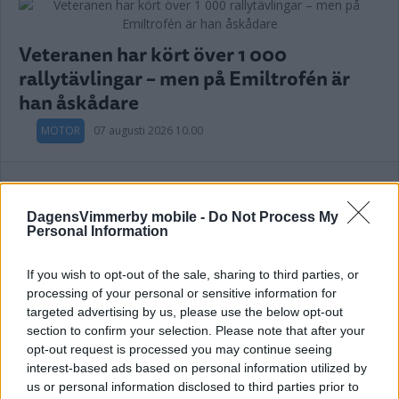
Veteranen har kört över 1 000
rallytävlingar – men på Emiltrofén är
han åskådare
MOTOR
07 augusti 2026 10.00
Annons:
DagensVimmerby mobile -
Do Not Process My
Personal Information
If you wish to opt-out of the sale, sharing to third parties, or
Efter supersäsongen: Ludvig från
processing of your personal or sensitive information for
Hultsfred jagar SM-guldet
targeted advertising by us, please use the below opt-out
section to confirm your selection. Please note that after your
MOTOR
07 augusti 2026 08.00
opt-out request is processed you may continue seeing
interest-based ads based on personal information utilized by
us or personal information disclosed to third parties prior to