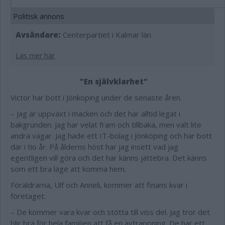
Politisk annons
Avsändare:
Centerpartiet i Kalmar län
Läs mer här
"En självklarhet"
Victor har bott i Jönköping under de senaste åren.
– Jag är uppväxt i macken och det har alltid legat i
bakgrunden. Jag har velat fram och tillbaka, men valt lite
andra vägar. Jag hade ett IT-bolag i Jönköping och har bott
där i tio år. På ålderns höst har jag insett vad jag
egentligen vill göra och det här känns jättebra. Det känns
som ett bra läge att komma hem.
Föräldrarna, Ulf och Anneli, kommer att finans kvar i
företaget.
– De kommer vara kvar och stötta till viss del. Jag tror det
blir bra för hela familjen att få en avtrappning. De har ett