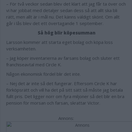
– För två veckor sedan blev det klart att jag får ta över och
vi har jobbat med detaljer sedan dess så att allt ska bli
rätt, men allt är i mål nu. Det känns väldigt skönt. Om allt
går i lås blev det ett övertagande 1 september.
Så hög blir köpesumman
Larsson kommer att starta eget bolag och köpa loss
verksamheten.
– Jag köper inventarierna av farsans bolag och sluter ett
franchiseavtal med Circle K.
Någon ekonomisk fördel blir det inte.
– Nej det är inte så det fungerar. Eftersom Circle K har
förköpsrätt och vill ha det på sitt sätt så måste jag betala
fullt pris. Det ligger norr om fyra miljoner så det blir en bra
pension för morsan och farsan, skrattar Victor.
Annons: