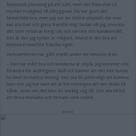
fantastisk placering på ett sätt, men det finns inte så
mycket möjlighet till utbyggnad. De har gjort det
fantastiskt bra, men jag ser en större uteplats där man
kan äta mat och glass framför mig. Sedan vill jag utveckla
det som redan är kring sälj och service och kundkontakt.
Det är det jag tycker är roligast. Ibland är det bra att
komma in med lite fräscha ögon.
Verksamheten har gått starkt under de senaste åren.
– Den har mått bra och kunderna är nöjda. Jag kommer inte
förändra för ändringens skull och känner att det inte kunde
ha blivit en bättre lösning. Det ska bli jätteroligt att komma
hem och jag har känt att är lite meningen att det skulle bli
såhär, även om det blev en snirklig väg dit. Det ska bli kul
att driva morsans och farsans verk vidare.
Annons: