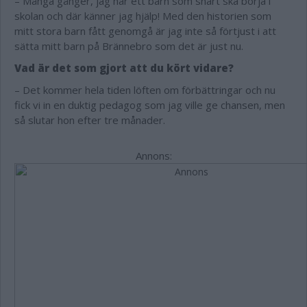
– Många gånger, jag har ett barn som snart ska börja i
skolan och där känner jag hjälp! Med den historien som
mitt stora barn fått genomgå är jag inte så förtjust i att
sätta mitt barn på Brännebro som det är just nu.
Vad är det som gjort att du kört vidare?
– Det kommer hela tiden löften om förbättringar och nu
fick vi in en duktig pedagog som jag ville ge chansen, men
så slutar hon efter tre månader.
Annons: