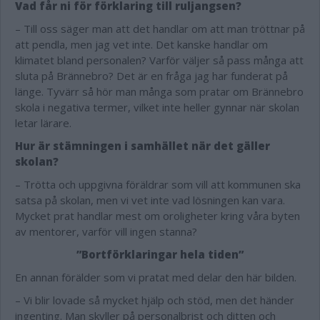
Vad får ni för förklaring till ruljangsen?
– Till oss säger man att det handlar om att man tröttnar på
att pendla, men jag vet inte. Det kanske handlar om
klimatet bland personalen? Varför väljer så pass många att
sluta på Brännebro? Det är en fråga jag har funderat på
länge. Tyvärr så hör man många som pratar om Brännebro
skola i negativa termer, vilket inte heller gynnar när skolan
letar lärare.
Hur är stämningen i samhället när det gäller
skolan?
– Trötta och uppgivna föräldrar som vill att kommunen ska
satsa på skolan, men vi vet inte vad lösningen kan vara.
Mycket prat handlar mest om oroligheter kring våra byten
av mentorer, varför vill ingen stanna?
”Bortförklaringar hela tiden”
En annan förälder som vi pratat med delar den här bilden.
– Vi blir lovade så mycket hjälp och stöd, men det händer
ingenting. Man skyller på personalbrist och ditten och