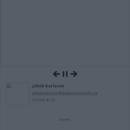
Jakob Karlsson
jakob.karlsson@dagensvimmerby.se
073 501 41 26
Annons: