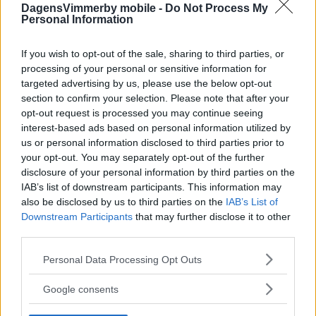
DagensVimmerby mobile -
Do Not Process My
Personal Information
If you wish to opt-out of the sale, sharing to third parties, or
processing of your personal or sensitive information for
targeted advertising by us, please use the below opt-out
section to confirm your selection. Please note that after your
opt-out request is processed you may continue seeing
interest-based ads based on personal information utilized by
us or personal information disclosed to third parties prior to
HÄR ÄR PLATSEN KOMMUNEN PEKAR
your opt-out. You may separately opt-out of the further
UT TILL NY BRANDSTATION
disclosure of your personal information by third parties on the
IAB’s list of downstream participants. This information may
POLITIK
07 augusti 2026 04.00
also be disclosed by us to third parties on the
IAB’s List of
Downstream Participants
that may further disclose it to other
third parties.
Please note that this website/app uses one or more Google
Personal Data Processing Opt Outs
Annons:
services and may gather and store information including but
not limited to your visit or usage behaviour. You may click to
Google consents
grant or deny consent to Google and its third-party tags to
use your data for below specified purposes in below Google