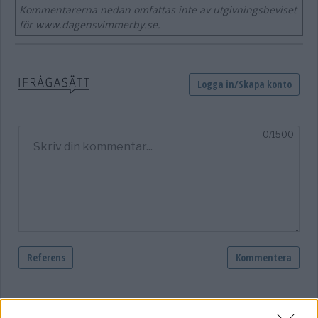
Kommentarerna nedan omfattas inte av utgivningsbeviset
för www.dagensvimmerby.se.