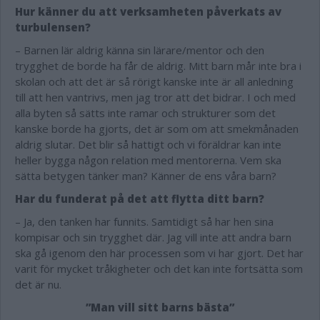
Hur känner du att verksamheten påverkats av
turbulensen?
– Barnen lär aldrig känna sin lärare/mentor och den
trygghet de borde ha får de aldrig. Mitt barn mår inte bra i
skolan och att det är så rörigt kanske inte är all anledning
till att hen vantrivs, men jag tror att det bidrar. I och med
alla byten så sätts inte ramar och strukturer som det
kanske borde ha gjorts, det är som om att smekmånaden
aldrig slutar. Det blir så hattigt och vi föräldrar kan inte
heller bygga någon relation med mentorerna. Vem ska
sätta betygen tänker man? Känner de ens våra barn?
Har du funderat på det att flytta ditt barn?
– Ja, den tanken har funnits. Samtidigt så har hen sina
kompisar och sin trygghet där. Jag vill inte att andra barn
ska gå igenom den här processen som vi har gjort. Det har
varit för mycket tråkigheter och det kan inte fortsätta som
det är nu.
”Man vill sitt barns bästa”