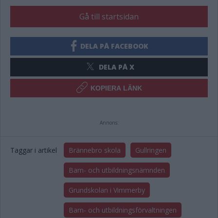
Gå till startsidan
DELA PÅ FACEBOOK
DELA PÅ X
KOPIERA LÄNK
Annons:
Taggar i artikel
Brännebro skola
Gullringen
Barn- och utbildningsnämnden
Grundskolan i Vimmerby
Barn- och utbildningsförvaltningen