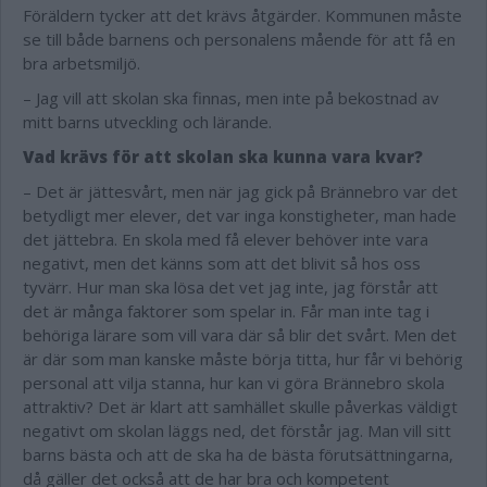
Föräldern tycker att det krävs åtgärder. Kommunen måste
se till både barnens och personalens mående för att få en
bra arbetsmiljö.
– Jag vill att skolan ska finnas, men inte på bekostnad av
mitt barns utveckling och lärande.
Vad krävs för att skolan ska kunna vara kvar?
– Det är jättesvårt, men när jag gick på Brännebro var det
betydligt mer elever, det var inga konstigheter, man hade
det jättebra. En skola med få elever behöver inte vara
negativt, men det känns som att det blivit så hos oss
tyvärr. Hur man ska lösa det vet jag inte, jag förstår att
det är många faktorer som spelar in. Får man inte tag i
behöriga lärare som vill vara där så blir det svårt. Men det
är där som man kanske måste börja titta, hur får vi behörig
personal att vilja stanna, hur kan vi göra Brännebro skola
attraktiv? Det är klart att samhället skulle påverkas väldigt
negativt om skolan läggs ned, det förstår jag. Man vill sitt
barns bästa och att de ska ha de bästa förutsättningarna,
då gäller det också att de har bra och kompetent