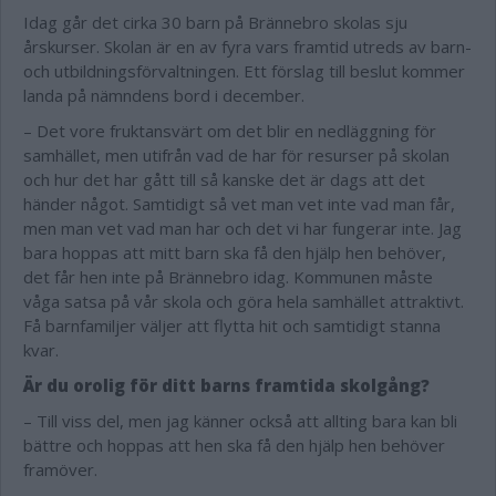
Idag går det cirka 30 barn på Brännebro skolas sju
årskurser. Skolan är en av fyra vars framtid utreds av barn-
och utbildningsförvaltningen. Ett förslag till beslut kommer
landa på nämndens bord i december.
– Det vore fruktansvärt om det blir en nedläggning för
samhället, men utifrån vad de har för resurser på skolan
och hur det har gått till så kanske det är dags att det
händer något. Samtidigt så vet man vet inte vad man får,
men man vet vad man har och det vi har fungerar inte. Jag
bara hoppas att mitt barn ska få den hjälp hen behöver,
det får hen inte på Brännebro idag. Kommunen måste
våga satsa på vår skola och göra hela samhället attraktivt.
Få barnfamiljer väljer att flytta hit och samtidigt stanna
kvar.
Är du orolig för ditt barns framtida skolgång?
– Till viss del, men jag känner också att allting bara kan bli
bättre och hoppas att hen ska få den hjälp hen behöver
framöver.