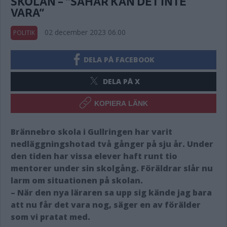
SKOLAN – ”SÅHÄR KAN DET INTE
VARA”
02 december 2023 06.00
POLITIK
DELA PÅ FACEBOOK
DELA PÅ X
KOPIERA LÄNK
Brännebro skola i Gullringen har varit
nedläggningshotad två gånger på sju år. Under
den tiden har vissa elever haft runt tio
mentorer under sin skolgång. Föräldrar slår nu
larm om situationen på skolan.
– När den nya läraren sa upp sig kände jag bara
att nu får det vara nog, säger en av förälder
som vi pratat med.