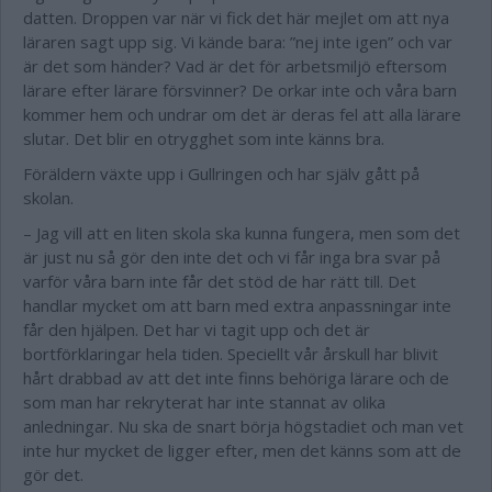
datten. Droppen var när vi fick det här mejlet om att nya
läraren sagt upp sig. Vi kände bara: ”nej inte igen” och var
är det som händer? Vad är det för arbetsmiljö eftersom
lärare efter lärare försvinner? De orkar inte och våra barn
kommer hem och undrar om det är deras fel att alla lärare
slutar. Det blir en otrygghet som inte känns bra.
Föräldern växte upp i Gullringen och har själv gått på
skolan.
– Jag vill att en liten skola ska kunna fungera, men som det
är just nu så gör den inte det och vi får inga bra svar på
varför våra barn inte får det stöd de har rätt till. Det
handlar mycket om att barn med extra anpassningar inte
får den hjälpen. Det har vi tagit upp och det är
bortförklaringar hela tiden. Speciellt vår årskull har blivit
hårt drabbad av att det inte finns behöriga lärare och de
som man har rekryterat har inte stannat av olika
anledningar. Nu ska de snart börja högstadiet och man vet
inte hur mycket de ligger efter, men det känns som att de
gör det.