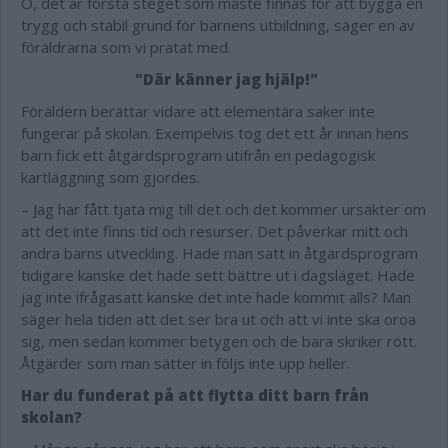
O, det är första steget som måste finnas för att bygga en
trygg och stabil grund för barnens utbildning, säger en av
föräldrarna som vi pratat med.
"Där känner jag hjälp!"
Föräldern berättar vidare att elementära saker inte
fungerar på skolan. Exempelvis tog det ett år innan hens
barn fick ett åtgärdsprogram utifrån en pedagogisk
kartläggning som gjordes.
– Jag har fått tjata mig till det och det kommer ursäkter om
att det inte finns tid och resurser. Det påverkar mitt och
andra barns utveckling. Hade man satt in åtgärdsprogram
tidigare kanske det hade sett bättre ut i dagsläget. Hade
jag inte ifrågasatt kanske det inte hade kommit alls? Man
säger hela tiden att det ser bra ut och att vi inte ska oroa
sig, men sedan kommer betygen och de bara skriker rött.
Åtgärder som man sätter in följs inte upp heller.
Har du funderat på att flytta ditt barn från
skolan?