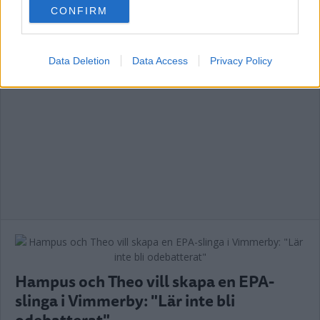
CONFIRM
consent section.
Data Deletion
Data Access
Privacy Policy
Hampus och Theo vill skapa en EPA-
slinga i Vimmerby: "Lär inte bli
odebatterat"