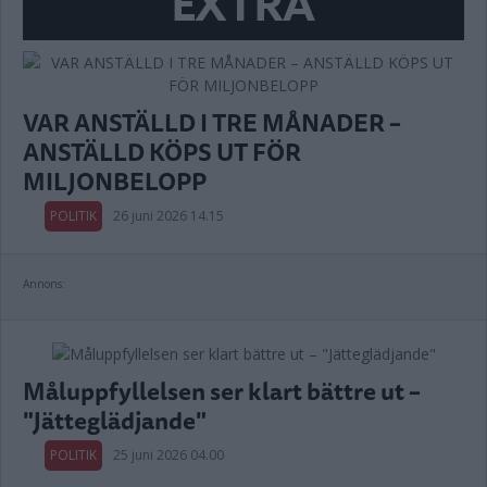
EXTRA
VAR ANSTÄLLD I TRE MÅNADER –
ANSTÄLLD KÖPS UT FÖR
MILJONBELOPP
POLITIK
26 juni 2026 14.15
Annons:
Måluppfyllelsen ser klart bättre ut –
"Jätteglädjande"
POLITIK
25 juni 2026 04.00