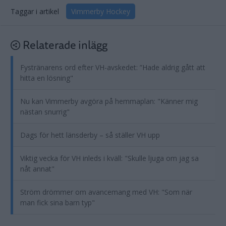
Taggar i artikel
Vimmerby Hockey
Relaterade inlägg
Fystränarens ord efter VH-avskedet: ”Hade aldrig gått att
hitta en lösning"
Nu kan Vimmerby avgöra på hemmaplan: "Känner mig
nästan snurrig"
Dags för hett länsderby – så ställer VH upp
Viktig vecka för VH inleds i kväll: "Skulle ljuga om jag sa
nåt annat"
Ström drömmer om avancemang med VH: "Som när
man fick sina barn typ"