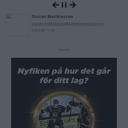
Ossian Mathiasson
ossian.mathiasson@dagensvimmerby.se
070 378 71 16
Annons: